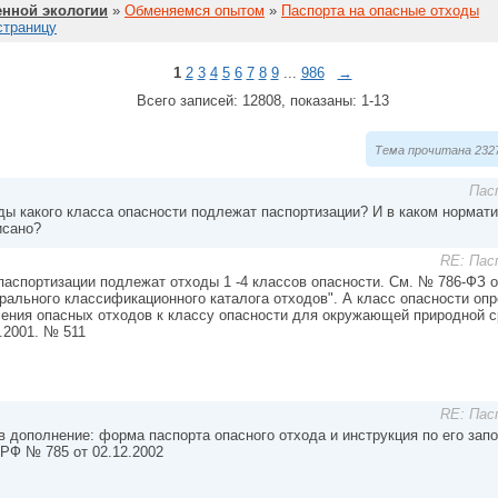
нной экологии
»
Обменяемся опытом
»
Паспорта на опасные отходы
страницу
1
2
3
4
5
6
7
8
9
...
986
→
Всего записей: 12808, показаны: 1-13
Тема прочитана 2327
Пас
ды какого класса опасности подлежат паспортизации? И в каком нормат
исано?
RE: Пас
 паспортизации подлежат отходы 1 -4 классов опасности. См. № 786-ФЗ о
рального классификационного каталога отходов". А класс опасности опр
сения опасных отходов к классу опасности для окружающей природной с
.2001. № 511
RE: Пас
в дополнение: форма паспорта опасного отхода и инструкция по его за
РФ № 785 от 02.12.2002