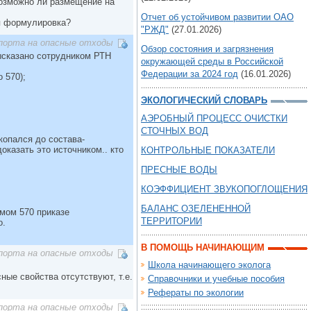
 возможно ли размещение на
Отчет об устойчивом развитии ОАО
ая формулировка?
"РЖД"
(27.01.2026)
порта на опасные отходы
Обзор состояния и загрязнения
ысказано сотрудником РТН
окружающей среды в Российской
Федерации за 2024 год
(16.01.2026)
 570);
ЭКОЛОГИЧЕСКИЙ СЛОВАРЬ
АЭРОБНЫЙ ПРОЦЕСС ОЧИСТКИ
СТОЧНЫХ ВОД
копался до состава-
оказать это источником.. кто
КОНТРОЛЬНЫЕ ПОКАЗАТЕЛИ
ПРЕСНЫЕ ВОДЫ
КОЭФФИЦИЕНТ ЗВУКОПОГЛОЩЕНИЯ
БАЛАНС ОЗЕЛЕНЕННОЙ
амом 570 приказе
ТЕРРИТОРИИ
о.
В ПОМОЩЬ НАЧИНАЮЩИМ
порта на опасные отходы
Школа начинающего эколога
сные свойства отсутствуют, т.е.
Справочники и учебные пособия
Рефераты по экологии
порта на опасные отходы