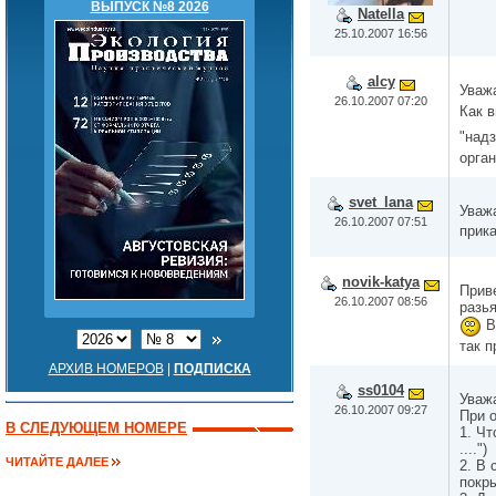
ВЫПУСК №8 2026
Natella
25.10.2007 16:56
alcy
Уваж
26.10.2007 07:20
Как 
"надз
орган
svet_lana
Уваж
26.10.2007 07:51
прик
novik-katya
Прив
26.10.2007 08:56
разья
В
так п
АРХИВ НОМЕРОВ
|
ПОДПИСКА
ss0104
Уважа
26.10.2007 09:27
При 
В СЛЕДУЮЩЕМ НОМЕРЕ
1. Чт
....")
ЧИТАЙТЕ ДАЛЕЕ
2. В 
покр