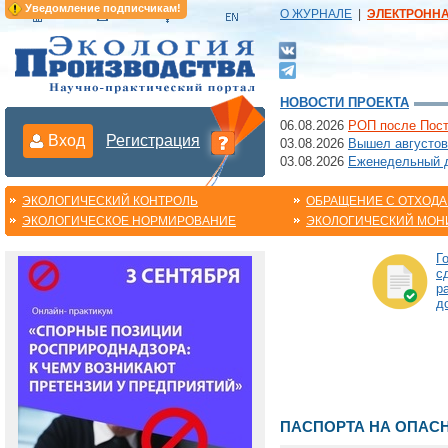
Уведомление подписчикам!
О ЖУРНАЛЕ
|
ЭЛЕКТРОНН
НОВОСТИ ПРОЕКТА
06.08.2026
РОП после Пост
Вход
Регистрация
03.08.2026
Вышел августов
03.08.2026
Еженедельный да
ЭКОЛОГИЧЕСКИЙ КОНТРОЛЬ
ОБРАЩЕНИЕ С ОТХОД
ЭКОЛОГИЧЕСКОЕ НОРМИРОВАНИЕ
ЭКОЛОГИЧЕСКИЙ МОН
Г
с
р
д
ПАСПОРТА НА ОПАС