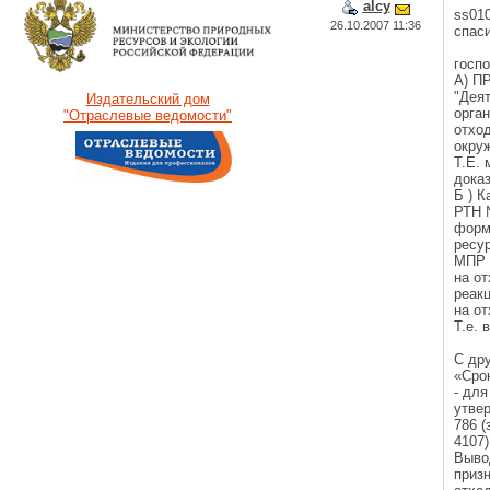
alcy
ss01
26.10.2007 11:36
спас
госпо
А) П
"Дея
Издательский дом
орга
"Отраслевые ведомости"
отхо
окру
Т.Е. 
дока
Б ) К
РТН 
форм
ресур
МПР 
на о
реак
на о
Т.е. 
С др
«Срок
- дл
утве
786 (
4107)
Вывод
приз