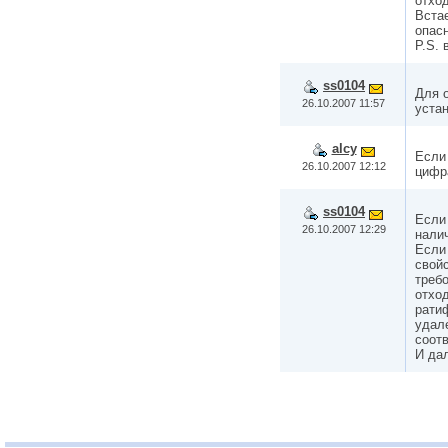
отхо
Вста
опас
P.S. 
ss0104
Для о
26.10.2007 11:57
уста
alcy
Если 
26.10.2007 12:12
цифр
ss0104
Если 
26.10.2007 12:29
нали
Если
свойс
требо
отхо
рати
удале
соот
И да