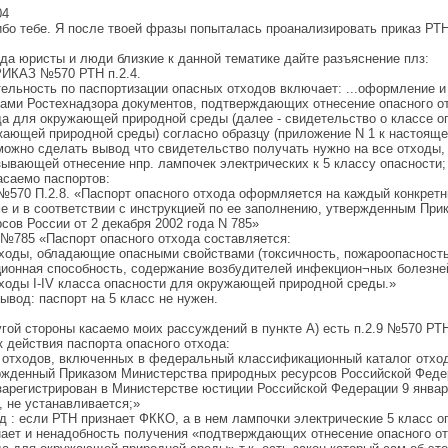
04
ибо тебе. Я после твоей фразы попыталась проанализировать приказ Р
да юристы и люди близкие к данной тематике дайте разъяснение плз:
РИКАЗ №570 РТН п.2.4.
тельность по паспортизации опасных отходов включает: ...оформление 
нами Ростехнадзора документов, подтверждающих отнесение опасного от
да для окружающей природной среды (далее - свидетельство о классе о
жающей природной среды) согласно образцу (приложение N 1 к настояще
можно сделать вывод что свидетельство получать нужно на все отходы, 
зывающей отнесение нпр. лампочек электрических к 5 классу опасности;
асаемо паспортов:
№570 П.2.8. «Паспорт опасного отхода оформляется на каждый конкретн
е и в соответствии с инструкцией по ее заполнению, утвержденным Пр
сов России от 2 декабря 2002 года N 785»
№785 «Паспорт опасного отхода составляется:
тходы, обладающие опасными свойствами (токсичность, пожароопасность
ционная способность, содержание возбудителей инфекцион¬ных болезней
тходы I-IV класса опасности для окружающей природной среды.»
вывод: паспорт на 5 класс не нужен.
угой стороны касаемо моих рассуждений в пункте А) есть п.2.9 №570 РТ
 действия паспорта опасного отхода:
я отходов, включенных в федеральный классификационный каталог отход
ржденный Приказом Министерства природных ресурсов Российской Федера
зарегистрирован в Министерстве юстиции Российской Федерации 9 января
, не устанавливается;»
 : если РТН признает ФККО, а в нем лампочки электрические 5 класс оп
нает и ненадобность получения «подтверждающих отнесение опасного от