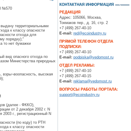
КОНТАКТНАЯ ИНФОРМАЦИЯ
ТН №570
РЕДАКЦИЯ
Адрес: 105066, Москва,
Токмаков пер., д. 16, стр. 2
и выдачу территориальными
+7 (499) 267-40-10
хода к классу опасности
E-mail:
red@ecoindustry.ru
пасности отхода для
му порядку);"
ПРЯМОЙ ТЕЛЕФОН ОТДЕЛА
а то нет бумажки
ПОДПИСКИ:
+7 (499) 267-40-10
ый вид опасного отхода по
E-mail:
podpiska@vedomost.ru
иказом Министерства природных
ОТДЕЛ РЕКЛАМЫ:
+7 (499) 267-40-10
, взры¬воопасность, высокая
+7 (499) 267-40-15
);
E-mail:
reklama@vedomost.ru
ВОПРОСЫ РАБОТЫ ПОРТАЛА:
support@ecoindustry.ru
Н
ов (далее - ФККО),
ции от 2 декабря 2002 г. N
 2003 г., регистрационный N
асности (по коду) то РТН
хода к классу опасности