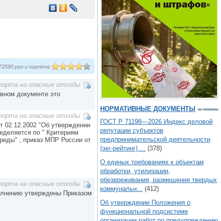
2590 раз и оценена
порта на опасные отходы
ивном документе это
НОРМАТИВНЫЕ ДОКУМЕНТЫ
порта на опасные отходы
ГОСТ Р 71198—2026 Индекс деловой
т 02.12.2002 "Об утверждении
репутации субъектов
еделяется по " Критериям
предпринимательской деятельности
реды" , приказ МПР России от
(экг-рейтинг) ...
(378)
О единых требованиях к объектам
обработки, утилизации,
обезвреживания, размещения твердых
порта на опасные отходы
коммунальн...
(412)
полнению утверждены Приказом
Об утверждении Положения о
функциональной подсистеме
организации работ по предупреждению