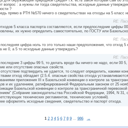
да для окружающей природной среды» т.к. есть закон который сам об эт
ет вопрос : а нужны ли тогда свидетельства, исходные данные утвержде
ности ?
ведь прямо в РТН №570 ничего о свидетельствах на отходы на 5 класс ни
RE: Пас
тходов 5 класса паспорта составляются, если предпоследние цифры 00, 
новлены, их нужно определить самостоятельно, по ГОСТУ или Базельско
RE: Пас
последняя цифра ноль то это только наши предположения, что отход 5 к
а не 0, а 5 то исходные данные утверждать?
RE: Пас
последние 3 цифры 99 5, то делать вроде бы ничего не надо, если 00 5,
чие или отсутствие опасных свойств.
 отсутствие подтвердить не удается, то следует определить, какими ко
твами отход обладает (2.5.4. опасные свойства отхода устанавливаются
ваниями приложения III к Базельской конвенции о контроле за трансгра
дов и их удалением, ратифицированной Федеральным законом от 25 нояб
фикации Базельской конвенции о контроле за трансграничной перевозкой
нием" (Собрание законодательства Российской Федерации, 1994, N 31, с
ветствующих технических регламентов, технических условий).
лее оформлять исходные сведения, свидетельство и паспорт отхода.
1
2
3
4
5
6
7
8
9
...
986
→