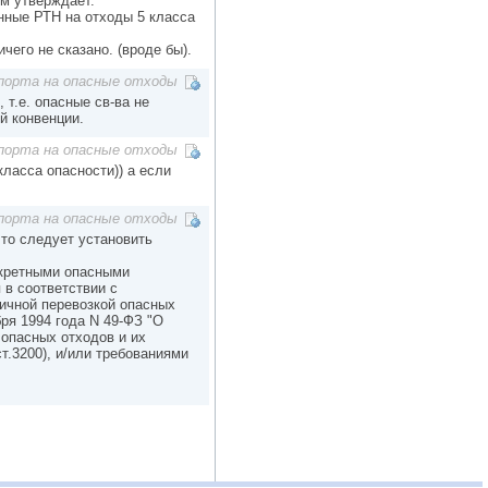
ом утверждает.
нные РТН на отходы 5 класса
чего не сказано. (вроде бы).
порта на опасные отходы
т.е. опасные св-ва не
й конвенции.
порта на опасные отходы
ласса опасности)) а если
порта на опасные отходы
 то следует установить
нкретными опасными
 в соответствии с
ничной перевозкой опасных
ря 1994 года N 49-ФЗ "О
 опасных отходов и их
т.3200), и/или требованиями