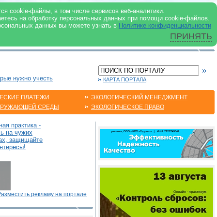
 ИНТЕРНЕТ
ся cookie-файлы, в том числе сервисов веб-аналитики.
аетесь на обработку персональных данных при помощи cookie-файлов.
рсональных данных вы можете узнать в
Политике конфиденциальности
ПРИНЯТЬ
орые нужно учесть
КАРТА ПОРТАЛА
ЕСКИЕ ПЛАТЕЖИ
ЭКОЛОГИЧЕСКИЙ МЕНЕДЖМЕНТ
КРУЖАЮЩЕЙ СРЕДЫ
ЭКОЛОГИЧЕСКОЕ ПРАВО
ая практика -
сь на чужих
ах, защищайте
нтересы!
Разместить рекламу на портале