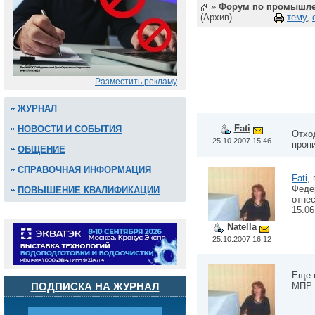
»
Форум по промышле
(Архив)
тему
,
Разместить рекламу
ЖУРНАЛ
Fati
НОВОСТИ И СОБЫТИЯ
Отхо
25.10.2007 15:46
проп
ОБЩЕНИЕ
СПРАВОЧНАЯ ИНФОРМАЦИЯ
Fati
,
Феде
ПОВЫШЕНИЕ КВАЛИФИКАЦИИ
отне
15.06
Natella
25.10.2007 16:12
Еще 
ПОДПИСКА НА ЖУРНАЛ
МПР 