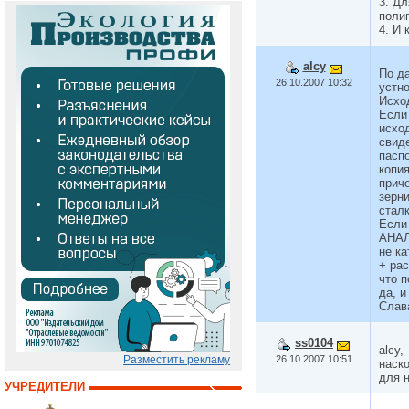
3. Дл
поли
4. И
alcy
По д
26.10.2007 10:32
устно
Исход
Если 
исхо
свиде
паспо
копия
приче
зерни
стал
Если 
АНАЛ
не ка
+ ра
что 
да, 
Слава
ss0104
alcy,
26.10.2007 10:51
Разместить рекламу
наско
для н
УЧРЕДИТЕЛИ