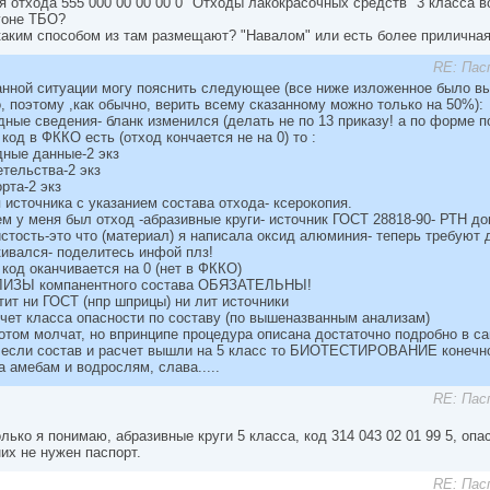
я отхода 555 000 00 00 00 0 "Отходы лакокрасочных средств" 3 класса
гоне ТБО?
 каким способом из там размещают? "Навалом" или есть более приличн
RE: Пас
анной ситуации могу пояснить следующее (все ниже изложенное было в
, поэтому ,как обычно, верить всему сказанному можно только на 50%):
ные сведения- бланк изменился (делать не по 13 приказу! а по форме по
код в ФККО есть (отход кончается не на 0) то :
дные данные-2 экз
тельства-2 экз
рта-2 экз
 источника с указанием состава отхода- ксерокопия.
м у меня был отход -абразивные круги- источник ГОСТ 28818-90- РТН до
стость-это что (материал) я написала оксид алюминия- теперь требуют д
кивался- поделитесь инфой плз!
код оканчивается на 0 (нет в ФККО)
ИЗЫ компанентного состава ОБЯЗАТЕЛЬНЫ!
тит ни ГОСТ (нпр шприцы) ни лит источники
счет класса опасности по составу (по вышеназванным анализам)
потом молчат, но впринципе процедура описана достаточно подробно в с
и если состав и расчет вышли на 5 класс то БИОТЕСТИРОВАНИЕ конечн
 амебам и водрослям, слава.....
RE: Пас
лько я понимаю, абразивные круги 5 класса, код 314 043 02 01 99 5, опа
их не нужен паспорт.
RE: Пас