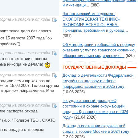
и ликвидаци...
(380)
Экологический менеджмент
ЭКОЛОГИЧЕСКАЯ ТЕХНИКО-
порта на опасные отходы
ЭКОНОМИЧЕСКАЯ ОЦЕНКА.
Принципы, требования и руковод...
авит такое дело без своего
(381)
т 15 августа 2007 года "об
работку(((
Об утверждении требований к порядку
оказания услуг по транспортированию,
порта на опасные отходы
обезвреживанию медицинских ...
(520)
 в соответствии с новым
ама никогда не делала)
ГОСУДАРСТВЕННЫЕ ДОКЛАДЫ
порта на опасные отходы
Доклад о деятельности Федеральной
водили семинар как раз по
службы по надзору в сфере
м от 15.08.2007. Голова кругом
природопользования в 2025 году
 в данном направлении. Мне
(10.06.2026)
Государственный доклад «О
порта на опасные отходы
состоянии и охране окружающей
тке паспорта отхода.
среды в Красноярском крае в 2024
году»
(21.04.2026)
" (м.б. "Полигон ТБО , ОКАТО
Доклад о состоянии окружающей
 на площадке с твердым
среды в городе Москве в 2024 году
(12.02.2026)