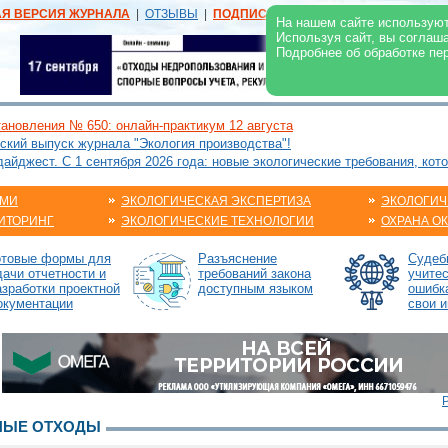
АЯ ВЕРСИЯ ЖУРНАЛА
|
ОТЗЫВЫ
|
ПОДПИСКА
|
РЕКЛАМА:
В ЖУРНАЛЕ
В
На нашем сайте используют
Используя сайт, вы соглаш
Подробнее об обработке пе
ановления № 650: онлайн-практикум 12 августа
ский выпуск журнала "Экология производства"!
йджест. С 1 сентября 2026 года: новые экологические требования, кот
АМИ
ЭКОЛОГИЧЕСКАЯ ЭКСПЕРТИЗА
ЭКОЛОГИЧ
ИТОРИНГ
ЭКОЛОГИЧЕСКИЕ ТЕХНОЛОГИИ
ОХРАНА О
отовые формы для
Разъяснение
Судебн
дачи отчетности и
требований закона
учите
азработки проектной
доступным языком
ошибк
окументации
свои и
НЫЕ ОТХОДЫ