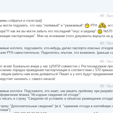
RE: Пас
аемы собратья и сосестра))
вы могли подумать, что наш "любимый" и "уважаемый"
РТН
ост
ора"!!! как же вы могли забыть его последний "опус и шедевр"
№570 о
изации паспортизации". Мне на основании этого документы вернули на до
RE: Пас
аемые коллеги, подскажите, кто-нибудь далал паспорта опасных отходов
азом РТН самостоятельно. Поделитесь опытом, это возможно. (раньше с
RE: Пас
ет всем! Буквально вчера у нас ЦЛАТИ совместно с Ростехнадзором про
снению порядка проведения паспортизации в соответствии с 570 приказо
 общем работы нам всем добавиться! Пишит е у кого будут продвижения
редстоит начинать с самого начала!
RE: Пас
емые коллеги. Подскажите, кто знает, как решить проблему при разрабо
оформлении бланка "Исходные сведения об отходе":
о писать в строку "Сведения об условиях и объектах размещения отхода
строку "Дополнительные сведения" (м.б. "хранение отхода в контейнере
ытием")