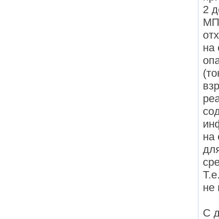
2 д
МП
отх
на
оп
(то
вз
ре
со
ин
на 
дл
ср
Т.е
не 
С 