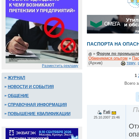
ПАСПОРТА НА ОПАС
»
Форум по промышле
Обменяемся опытом
»
Пас
(Архив)
тему
,
Разместить рекламу
1
ЖУРНАЛ
Всего з
НОВОСТИ И СОБЫТИЯ
ОБЩЕНИЕ
СПРАВОЧНАЯ ИНФОРМАЦИЯ
П
Fati
ПОВЫШЕНИЕ КВАЛИФИКАЦИИ
25.10.2007 15:46
От
оп