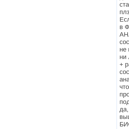
ст
плз
Есл
в 
АН
со
не
ни 
+ р
со
ан
что
пр
по
да,
вы
БИ