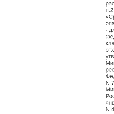
рас
п.
«С
опа
- д
фе
кл
отх
ут
Ми
ре
Фед
N 7
Ми
Ро
янв
N 4