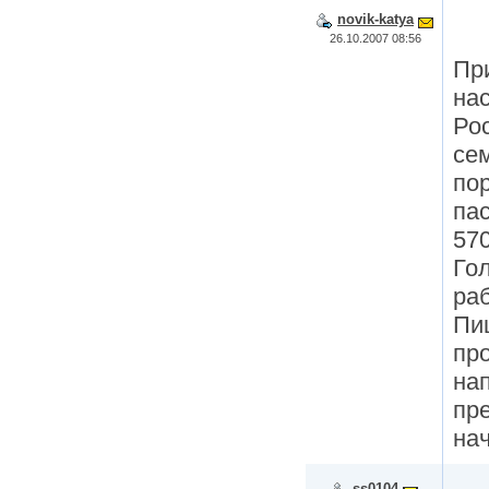
novik-katya
26.10.2007 08:56
При
на
Ро
се
по
пас
570
Го
ра
Пиш
пр
на
пре
на
ss0104