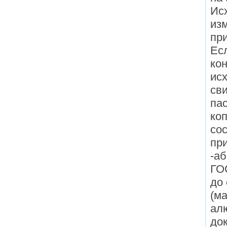
Ис
изм
при
Есл
кон
ис
сви
пас
коп
сос
пр
-аб
ГО
до 
(ма
ал
док