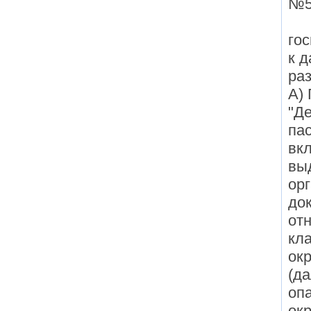
№5
го
к д
ра
А)
"Д
па
вкл
вы
ор
до
отн
кл
ок
(да
оп
ок