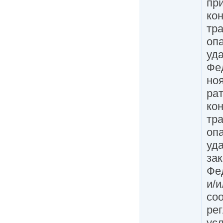
при
кон
тр
оп
уд
Фе
но
ра
кон
тр
оп
уд
за
Фед
и/
со
ре
усл