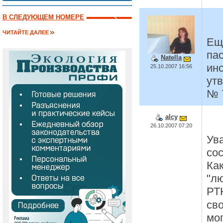
В СЛЕДУЮЩЕМ НОМЕРЕ
ЧИТАЙТЕ ДАЛЕЕ
Ещ
пас
Natella
ин
25.10.2007 16:56
ут
№ 7
alcy
26.10.2007 07:20
Ув
сос
Как
"л
РТ
сво
мо