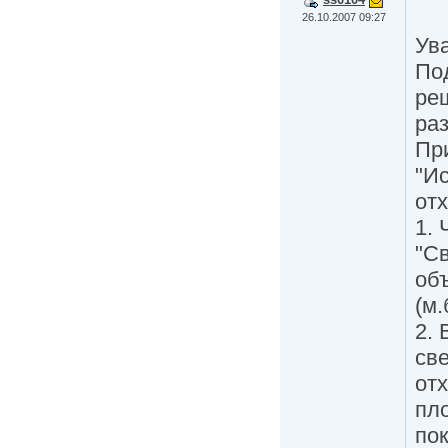
26.10.2007 09:27
Ув
Под
ре
раз
Пр
"И
отх
1. 
"С
об
(м.
2.
све
отх
пл
по