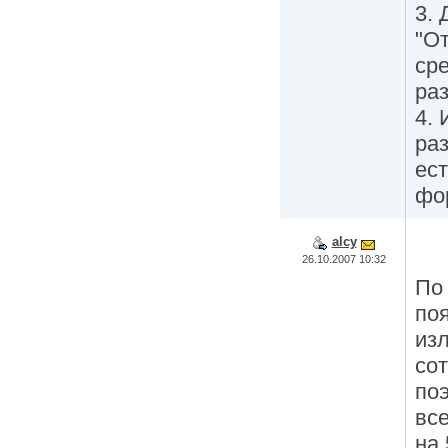
3. 
"О
сре
ра
4. 
ра
ес
фо
alcy
26.10.2007 10:32
По
по
из
со
поэ
вс
на 