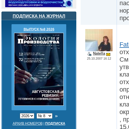
па
но
ПОДПИСКА НА ЖУРНАЛ
пр
ВЫПУСК №8 2026
Fat
отх
Natella
См
25.10.2007 16:12
ут
кл
отх
оп
от
кл
ок
, п
АРХИВ НОМЕРОВ
|
ПОДПИСКА
15.