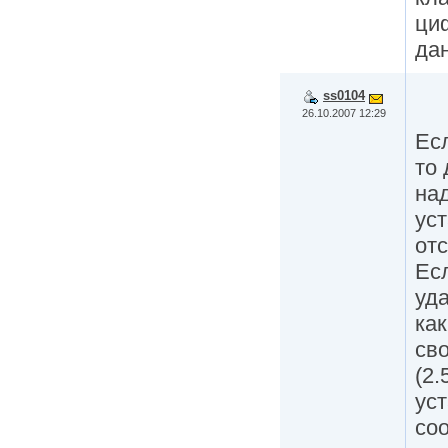
циф
да
ss0104
26.10.2007 12:29
Ес
то 
над
ус
отс
Ес
уда
ка
св
(2.
ус
со