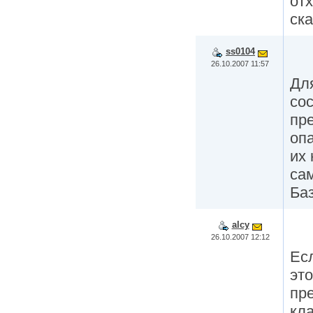
отх
ска
ss0104
26.10.2007 11:57
Дл
со
пр
оп
их
са
Ба
alcy
26.10.2007 12:12
Ес
эт
пр
кла