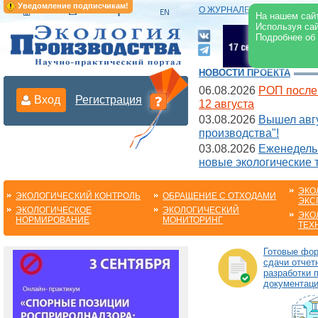
Уведомление подписчикам!
О ЖУРНАЛЕ
|
ЭЛЕКТРОНН
На нашем сайт
Используя сай
Подробнее об
НОВОСТИ ПРОЕКТА
06.08.2026
РОП после
Вход
Регистрация
12 августа
03.08.2026
Вышел авгу
производства"!
03.08.2026
Еженедельн
новые экологические 
ЭКО
ЭКОЛОГИЧЕСКИЙ КОНТРОЛЬ
ОБРАЩЕНИЕ С ОТХОДАМИ
ЭКС
ЭКОЛОГИЧЕСКОЕ
ЭКОЛОГИЧЕСКИЙ
ЭКО
НОРМИРОВАНИЕ
МОНИТОРИНГ
ТЕХ
Готовые фо
сдачи отчет
разработки 
документац