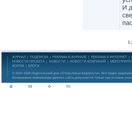
И 
све
пас
1
ЖУРНАЛ
|
ПОДПИСКА
|
РЕКЛАМА В ЖУРНАЛЕ
|
РЕКЛАМА В ИНТЕРНЕТ
|
НОВОСТИ ПРОЕКТА
|
НОВОСТИ
|
НОВОСТИ КОМПАНИЙ
|
МЕРОПРИЯТ
ФОРУМ
|
БЛОГИ
© 2004-2026
Издательский дом «Отраслевые ведомости»
. Все права защище
Копирование информации данного сайта допускается только при условии указ