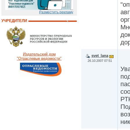
"о
авг
Разместить рекламу
ор
УЧРЕДИТЕЛИ
Мн
до
дор
Издательский дом
svet_lana
"Отраслевые ведомости"
26.10.2007 07:51
Ув
по
па
со
РТ
По
во
ни