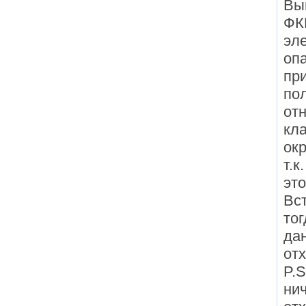
Вы
ФК
эле
опа
пр
по
отн
кл
ок
т.к
это
Вст
то
да
отх
P.
нич