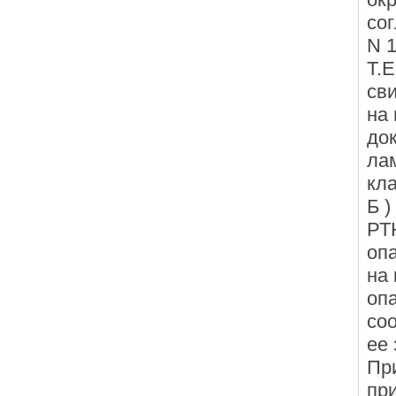
со
N 1
Т.Е
св
на 
до
лам
кла
Б )
РТ
оп
на
опа
соо
ее
Пр
пр