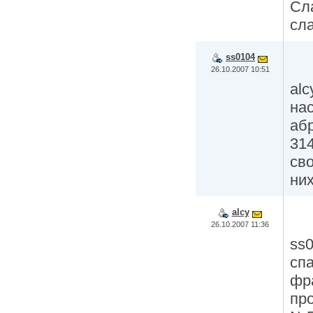
Сл
сла
ss0104
26.10.2007 10:51
alc
на
абр
314
сво
них
alcy
26.10.2007 11:36
ss
спа
фр
пр