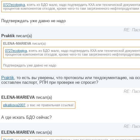
0727ecologiya
, взять из БДО мало, надо подтвердить КХА или технической документ
процентов компонентов отходов, кроме чего-то там загрязненного нефтепродуктами 
Подтверждать уже давно не надо
RE: Пас
Praktik
писал(а)
ELENA-MARIEVA
писал(а)
0727ecologiya
, взять из БДО мало, надо подтвердить КХА или технической докумен
процентов компонентов отходов, кроме чего-то там загрязненного нефтепродуктами
Подтверждать уже давно не надо
Praktik
, то есть вы уверены, что протоколы или техдокументацию, на о
составлен паспорт, РПН при проверке не спросит?
RE: Пас
ELENA-MARIEVA
писал(а)
elkatkova2007
, у вас не правильная ссылка!
А где искать БДО сейчас?
RE: Пас
ELENA-MARIEVA
писал(а)