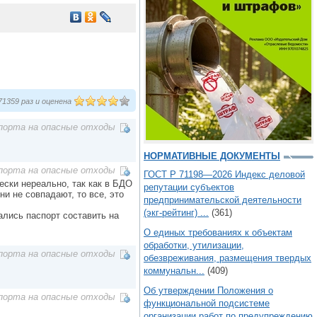
1359 раз и оценена
порта на опасные отходы
НОРМАТИВНЫЕ ДОКУМЕНТЫ
порта на опасные отходы
ГОСТ Р 71198—2026 Индекс деловой
чески нереально, так как в БДО
репутации субъектов
ни не совпадают, то все, это
предпринимательской деятельности
(экг-рейтинг) ...
(361)
тались паспорт составить на
О единых требованиях к объектам
обработки, утилизации,
порта на опасные отходы
обезвреживания, размещения твердых
коммунальн...
(409)
Об утверждении Положения о
порта на опасные отходы
функциональной подсистеме
организации работ по предупреждению