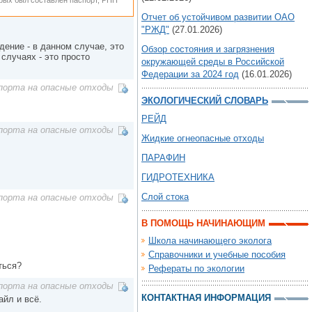
орых был составлен паспорт, РПН
Отчет об устойчивом развитии ОАО
"РЖД"
(27.01.2026)
дение - в данном случае, это
Обзор состояния и загрязнения
случаях - это просто
окружающей среды в Российской
Федерации за 2024 год
(16.01.2026)
порта на опасные отходы
ЭКОЛОГИЧЕСКИЙ СЛОВАРЬ
РЕЙД
порта на опасные отходы
Жидкие огнеопасные отходы
ПАРАФИН
ГИДРОТЕХНИКА
Слой стока
порта на опасные отходы
В ПОМОЩЬ НАЧИНАЮЩИМ
Школа начинающего эколога
Справочники и учебные пособия
ться?
Рефераты по экологии
порта на опасные отходы
КОНТАКТНАЯ ИНФОРМАЦИЯ
айл и всё.