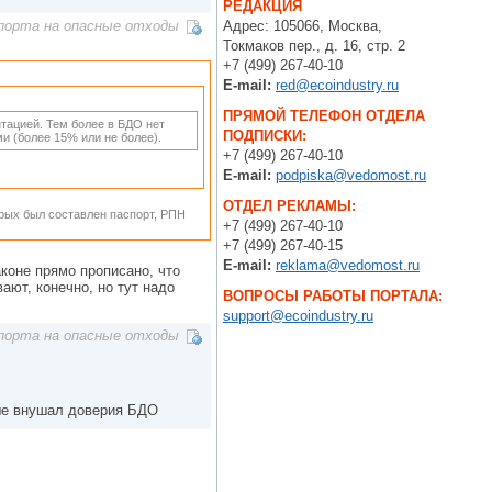
РЕДАКЦИЯ
Адрес: 105066, Москва,
порта на опасные отходы
Токмаков пер., д. 16, стр. 2
+7 (499) 267-40-10
E-mail:
red@ecoindustry.ru
ПРЯМОЙ ТЕЛЕФОН ОТДЕЛА
нтацией. Тем более в БДО нет
ПОДПИСКИ:
и (более 15% или не более).
+7 (499) 267-40-10
E-mail:
podpiska@vedomost.ru
ОТДЕЛ РЕКЛАМЫ:
орых был составлен паспорт, РПН
+7 (499) 267-40-10
+7 (499) 267-40-15
E-mail:
reklama@vedomost.ru
аконе прямо прописано, что
ают, конечно, но тут надо
ВОПРОСЫ РАБОТЫ ПОРТАЛА:
support@ecoindustry.ru
порта на опасные отходы
ьше внушал доверия БДО