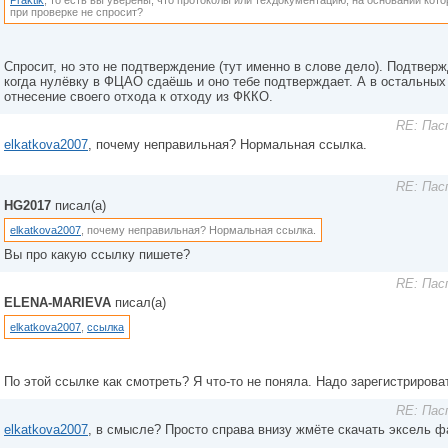
Praktik
, то есть вы уверены, что протоколы или техдокументацию, на основании кот
при проверке не спросит?
Спросит, но это не подтверждение (тут именно в слове дело). Подтверж
когда нулёвку в ФЦАО сдаёшь и оно тебе подтверждает. А в остальных 
отнесение своего отхода к отходу из ФККО.
RE: Пас
elkatkova2007
, почему неправильная? Нормальная ссылка.
RE: Пас
HG2017
писал(а)
elkatkova2007
, почему неправильная? Нормальная ссылка.
Вы про какую ссылку пишете?
RE: Пас
ELENA-MARIEVA
писал(а)
elkatkova2007
,
ссылка
По этой ссылке как смотреть? Я что-то не поняла. Надо зарегистрирова
RE: Пас
elkatkova2007
, в смысле? Просто справа внизу жмёте скачать эксель ф