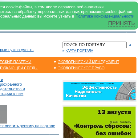
 ИНТЕРНЕТ
ся cookie-файлы, в том числе сервисов веб-аналитики.
аетесь на обработку персональных данных при помощи cookie-файлов.
рсональных данных вы можете узнать в
Политике конфиденциальности
ПРИНЯТЬ
орые нужно учесть
КАРТА ПОРТАЛА
ЕСКИЕ ПЛАТЕЖИ
ЭКОЛОГИЧЕСКИЙ МЕНЕДЖМЕНТ
КРУЖАЮЩЕЙ СРЕДЫ
ЭКОЛОГИЧЕСКОЕ ПРАВО
ти
доохранного
одательства и
нтарии к ним
Разместить рекламу на портале