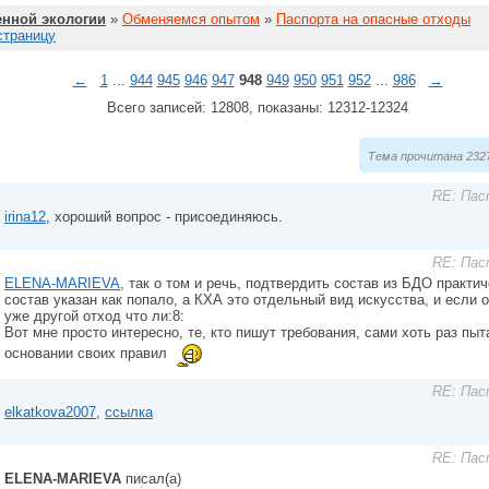
нной экологии
»
Обменяемся опытом
»
Паспорта на опасные отходы
страницу
←
1
...
944
945
946
947
948
949
950
951
952
...
986
→
Всего записей: 12808, показаны: 12312-12324
Тема прочитана 2327
RE: Пас
irina12
, хороший вопрос - присоединяюсь.
RE: Пас
ELENA-MARIEVA
, так о том и речь, подтвердить состав из БДО практи
состав указан как попало, а КХА это отдельный вид искусства, и если о
уже другой отход что ли:8:
Вот мне просто интересно, те, кто пишут требования, сами хоть раз пы
основании своих правил
RE: Пас
elkatkova2007
,
ссылка
RE: Пас
ELENA-MARIEVA
писал(а)