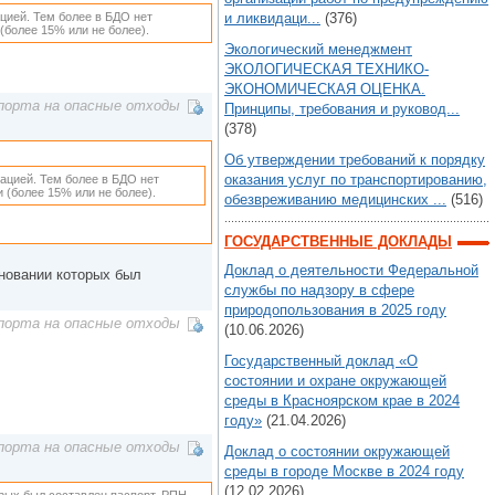
ацией. Тем более в БДО нет
и ликвидаци...
(376)
(более 15% или не более).
Экологический менеджмент
ЭКОЛОГИЧЕСКАЯ ТЕХНИКО-
ЭКОНОМИЧЕСКАЯ ОЦЕНКА.
порта на опасные отходы
Принципы, требования и руковод...
(378)
Об утверждении требований к порядку
оказания услуг по транспортированию,
тацией. Тем более в БДО нет
 (более 15% или не более).
обезвреживанию медицинских ...
(516)
ГОСУДАРСТВЕННЫЕ ДОКЛАДЫ
Доклад о деятельности Федеральной
сновании которых был
службы по надзору в сфере
природопользования в 2025 году
порта на опасные отходы
(10.06.2026)
Государственный доклад «О
состоянии и охране окружающей
среды в Красноярском крае в 2024
году»
(21.04.2026)
порта на опасные отходы
Доклад о состоянии окружающей
среды в городе Москве в 2024 году
(12.02.2026)