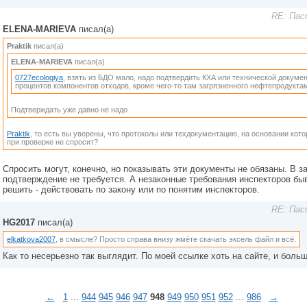
RE: Пас
ELENA-MARIEVA
писал(а)
Praktik
писал(а)
ELENA-MARIEVA
писал(а)
0727ecologiya
, взять из БДО мало, надо подтвердить КХА или технической докуме
процентов компонентов отходов, кроме чего-то там загрязненного нефтепродуктам
Подтверждать уже давно не надо
Praktik
, то есть вы уверены, что протоколы или техдокументацию, на основании кот
при проверке не спросит?
Спросить могут, конечно, но показывать эти документы не обязаны. В з
подтверждение не требуется. А незаконные требования инспекторов быв
решить - действовать по закону или по понятим инспекторов.
RE: Пас
HG2017
писал(а)
elkatkova2007
, в смысле? Просто справа внизу жмёте скачать эксель файл и всё.
Как то несерьезно так выглядит. По моей ссылке хоть на сайте, и бол
←
1
...
944
945
946
947
948
949
950
951
952
...
986
→