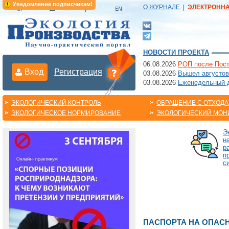
Уведомление подписчикам!
О ЖУРНАЛЕ
|
ЭЛЕКТРОНН
НОВОСТИ ПРОЕКТА
06.08.2026
РОП после Пост
Вход
Регистрация
03.08.2026
Вышел августов
03.08.2026
Еженедельный да
ЭКОЛОГИЧЕСКИЙ КОНТРОЛЬ
ОБРАЩЕНИЕ С ОТХОД
ЭКОЛОГИЧЕСКОЕ НОРМИРОВАНИЕ
ЭКОЛОГИЧЕСКИЙ МОН
Э
н
р
п
с
ПАСПОРТА НА ОПАС