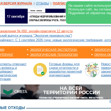
АЯ ВЕРСИЯ ЖУРНАЛА
|
ОТЗЫВЫ
|
ПОДПИСКА
|
РЕКЛАМА:
В ЖУРНАЛЕ
В
На нашем сайте используют
Используя сайт, вы соглаш
Подробнее об обработке пе
ановления № 650: онлайн-практикум 12 августа
ский выпуск журнала "Экология производства"!
йджест. С 1 сентября 2026 года: новые экологические требования, кот
АМИ
ЭКОЛОГИЧЕСКАЯ ЭКСПЕРТИЗА
ЭКОЛОГИЧ
ИТОРИНГ
ЭКОЛОГИЧЕСКИЕ ТЕХНОЛОГИИ
ОХРАНА О
ксперты отвечают
Готовые формы для
Новос
а вопросы и
сдачи отчетности и
приро
азбирают
разработки проектной
закон
рактические
документации
комме
итуации
НЫЕ ОТХОДЫ