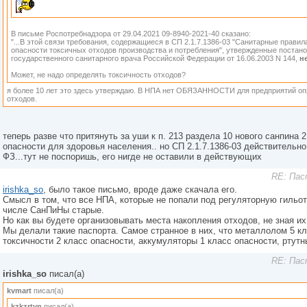
В письме Роспотребнадзора от 29.04.2021 09-8940-2021-40 сказано:
"...В этой связи требования, содержащиеся в СП 2.1.7.1386-03 "Санитарные прави
опасности токсичных отходов производства и потребления", утвержденные постан
государственного санитарного врача Российской Федерации от 16.06.2003 N 144,
н
Может, не надо определять токсичность отходов?
я более 10 лет это здесь утверждаю. В НПА нет ОБЯЗАННОСТИ для предприятий оп
отходов.
теперь разве что притянуть за уши к п. 213 раздела 10 нового санпина 2.
опасности для здоровья населения.. но СП 2.1.7.1386-03 действительно 
ФЗ...тут не поспоришь, его нигде не оставили в действующих
RE: Пас
irishka_so
, было такое письмо, вроде даже скачала его.
Смысл в том, что все НПА, которые не попали под регуляторную гильот
числе СанПиНы старые.
Но как вы будете организовывать места накопления отходов, не зная и
Мы делали такие паспорта. Самое странное в них, что металлолом 5 к
токсичности 2 класс опасности, аккумуляторы 1 класс опасности, ртут
RE: Пас
irishka_so
писал(а)
kvmart
писал(а)
kzkzrtyn
писал(а)