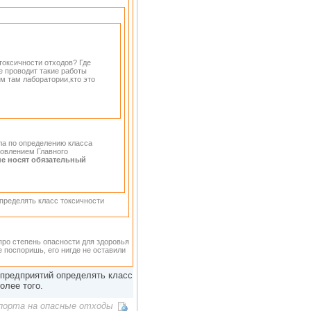
 токсичности отходов? Где
е проводит такие работы
м там лаборатории,кто это
ила по определению класса
новлением Главного
не носят обязательный
пределять класс токсичности
. про степень опасности для здоровья
не поспоришь, его нигде не оставили
предприятий определять класс
олее того.
порта на опасные отходы