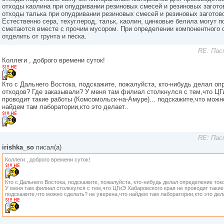
отходы каолина при опудривании резиновых смесей и резиновых заготов
отходы талька при опудривании резиновых смесей и резиновых заготово
Естественно сера, техуглерод, тальк, каолин, цинковые белила могут п
сметаются вместе с прочим мусором. При определении компонентного 
отделить от грунта и песка.
RE: Пас
Коллеги , доброго времени суток!
Кто с Дальнего Востока, подскажите, пожалуйста, кто-нибудь делал оп
отходов? Где заказывали? У меня там филиал столкнулся с тем,что ЦГ
проводит такие работы (Комсомольск-на-Амуре)... подскажите,что можн
найдем там лаборатории,кто это делает..
RE: Пас
irishka_so
писал(а)
Коллеги , доброго времени суток!
Кто с Дальнего Востока, подскажите, пожалуйста, кто-нибудь делал определение то
У меня там филиал столкнулся с тем,что ЦГиЭ Хабаровского края не проводит такие
подскажите,что можно сделать? не уверена,что найдем там лаборатории,кто это дела