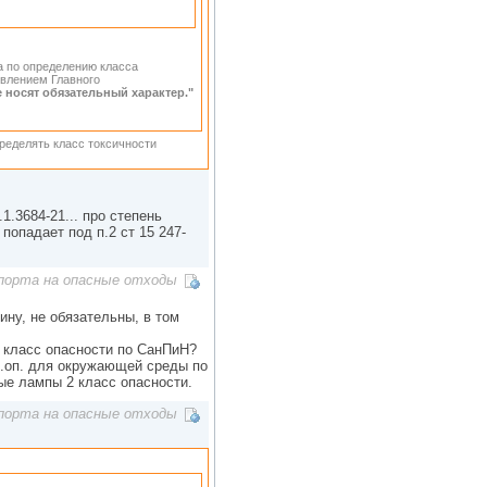
ла по определению класса
овлением Главного
е носят обязательный характер."
ределять класс токсичности
1.3684-21... про степень
попадает под п.2 ст 15 247-
порта на опасные отходы
ину, не обязательны, в том
х класс опасности по СанПиН?
л.оп. для окружающей среды по
ные лампы 2 класс опасности.
порта на опасные отходы