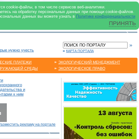
 ИНТЕРНЕТ
ся cookie-файлы, в том числе сервисов веб-аналитики.
аетесь на обработку персональных данных при помощи cookie-файлов.
рсональных данных вы можете узнать в
Политике конфиденциальности
ПРИНЯТЬ
орые нужно учесть
КАРТА ПОРТАЛА
ЕСКИЕ ПЛАТЕЖИ
ЭКОЛОГИЧЕСКИЙ МЕНЕДЖМЕНТ
КРУЖАЮЩЕЙ СРЕДЫ
ЭКОЛОГИЧЕСКОЕ ПРАВО
ти
доохранного
одательства и
нтарии к ним
Разместить рекламу на портале