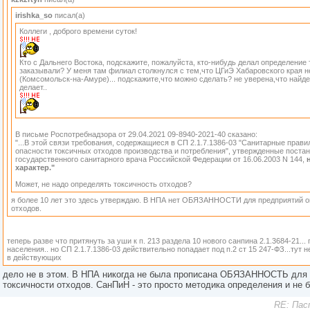
irishka_so
писал(а)
Коллеги , доброго времени суток!
Кто с Дальнего Востока, подскажите, пожалуйста, кто-нибудь делал определение
заказывали? У меня там филиал столкнулся с тем,что ЦГиЭ Хабаровского края н
(Комсомольск-на-Амуре)... подскажите,что можно сделать? не уверена,что найде
делает..
В письме Роспотребнадзора от 29.04.2021 09-8940-2021-40 сказано:
"...В этой связи требования, содержащиеся в СП 2.1.7.1386-03 "Санитарные прав
опасности токсичных отходов производства и потребления", утвержденные поста
государственного санитарного врача Российской Федерации от 16.06.2003 N 144,
характер."
Может, не надо определять токсичность отходов?
я более 10 лет это здесь утверждаю. В НПА нет ОБЯЗАННОСТИ для предприятий о
отходов.
теперь разве что притянуть за уши к п. 213 раздела 10 нового санпина 2.1.3684-21..
населения.. но СП 2.1.7.1386-03 действительно попадает под п.2 ст 15 247-ФЗ...тут 
в действующих
дело не в этом. В НПА никогда не была прописана ОБЯЗАННОСТЬ для 
токсичности отходов. СанПиН - это просто методика определения и не б
RE: Пас