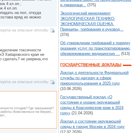
ок 4 кл.оп.;
и ликвидаци...
(375)
к 4 кл.оп.
опадать на пол, откуда
Экологический менеджмент
состава вряд их можно
ЭКОЛОГИЧЕСКАЯ ТЕХНИКО-
ЭКОНОМИЧЕСКАЯ ОЦЕНКА.
Принципы, требования и руковод...
порта на опасные отходы
(374)
Об утверждении требований к порядку
оказания услуг по транспортированию,
ределение токсичности
обезвреживанию медицинских ...
(513)
иЭ Хабаровского края не
о сделать? не уверена,что
ГОСУДАРСТВЕННЫЕ ДОКЛАДЫ
Доклад о деятельности Федеральной
службы по надзору в сфере
порта на опасные отходы
природопользования в 2025 году
(10.06.2026)
Государственный доклад «О
состоянии и охране окружающей
среды в Красноярском крае в 2024
ксичности отходов? Где заказывали?
 работы (Комсомольск-на-Амуре)...
году»
(21.04.2026)
ет..
Доклад о состоянии окружающей
среды в городе Москве в 2024 году
(12.02.2026)