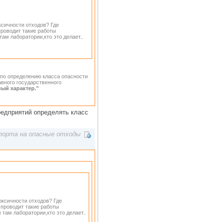
ксичности отходов? Где
проводит такие работы
ам лаборатории,кто это делает..
а по определению класса опасности
авного государственного
ный характер."
едприятий определять класс
порта на опасные отходы
оксичности отходов? Где
 проводит такие работы
там лаборатории,кто это делает..