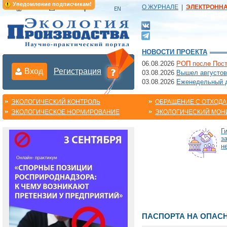
Уведомление подписчикам!
О ЖУРНАЛЕ
|
ЭЛЕКТРОНН
НОВОСТИ ПРОЕКТА
06.08.2026
РОП после Пост
Вход
Регистрация
03.08.2026
Вышел августов
03.08.2026
Еженедельный да
ЭКОЛОГИЧЕСКИЙ КОНТРОЛЬ
ОБРАЩЕНИЕ С ОТХОД
ЭКОЛОГИЧЕСКОЕ НОРМИРОВАНИЕ
ЭКОЛОГИЧЕСКИЙ МОН
Г
з
н
ПАСПОРТА НА ОПАС