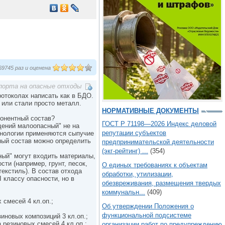
9745 раз и оценена
порта на опасные отходы
отоколах написать как в БДО.
 или стали просто металл.
НОРМАТИВНЫЕ ДОКУМЕНТЫ
понентный состав?
ГОСТ Р 71198—2026 Индекс деловой
щений малоопасный" не на
репутации субъектов
хнологии применяются сыпучие
тный состав можно определить
предпринимательской деятельности
(экг-рейтинг) ...
(354)
ый" могут входить материалы,
ти (например, грунт, песок,
О единых требованиях к объектам
текстиль). В состав отхода
обработки, утилизации,
 классу опасности, но в
обезвреживания, размещения твердых
коммунальн...
(409)
 смесей 4 кл.оп.;
Об утверждении Положения о
функциональной подсистеме
иновых композиций 3 кл.оп.;
резиновых смесей 4 кл.оп.;
организации работ по предупреждению