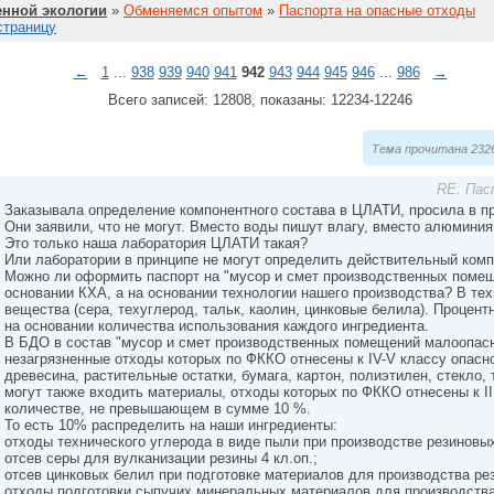
нной экологии
»
Обменяемся опытом
»
Паспорта на опасные отходы
страницу
←
1
...
938
939
940
941
942
943
944
945
946
...
986
→
Всего записей: 12808, показаны: 12234-12246
Тема прочитана 2326
RE: Пас
Заказывала определение компонентного состава в ЦЛАТИ, просила в пр
Они заявили, что не могут. Вместо воды пишут влагу, вместо алюминия
Это только наша лаборатория ЦЛАТИ такая?
Или лаборатории в принципе не могут определить действительный ком
Можно ли оформить паспорт на "мусор и смет производственных поме
основании КХА, а на основании технологии нашего производства? В те
вещества (сера, техуглерод, тальк, каолин, цинковые белила). Процен
на основании количества использования каждого ингредиента.
В БДО в состав "мусор и смет производственных помещений малоопасн
незагрязненные отходы которых по ФККО отнесены к IV-V классу опаснос
древесина, растительные остатки, бумага, картон, полиэтилен, стекло, 
могут также входить материалы, отходы которых по ФККО отнесены к III
количестве, не превышающем в сумме 10 %.
То есть 10% распределить на наши ингредиенты:
отходы технического углерода в виде пыли при производстве резиновых
отсев серы для вулканизации резины 4 кл.оп.;
отсев цинковых белил при подготовке материалов для производства рез
отходы подготовки сыпучих минеральных материалов для производства 