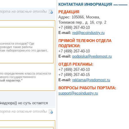
КОНТАКТНАЯ ИНФОРМАЦИЯ
порта на опасные отходы
РЕДАКЦИЯ
Адрес: 105066, Москва,
Токмаков пер., д. 16, стр. 2
+7 (499) 267-40-10
E-mail:
red@ecoindustry.ru
ПРЯМОЙ ТЕЛЕФОН ОТДЕЛА
ксичности отходов? Где
ПОДПИСКИ:
проводит такие работы
ам лаборатории,кто это делает..
+7 (499) 267-40-10
E-mail:
podpiska@vedomost.ru
ОТДЕЛ РЕКЛАМЫ:
+7 (499) 267-40-10
а по определению класса опасности
+7 (499) 267-40-15
авного государственного
E-mail:
reklama@vedomost.ru
ный характер."
ВОПРОСЫ РАБОТЫ ПОРТАЛА:
support@ecoindustry.ru
бнадзора)) но суть остается
порта на опасные отходы