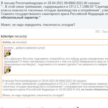
В письме Роспотребнадзора от 29.04.2021 09-8940-2021-40 сказано:
"...В этой связи требования, содержащиеся в СП 2.1.7.1386-03 "Санит
класса опасности токсичных отходов производства и потребления", ут
Главного государственного санитарного врача Российской Федерации от
обязательный характер."
Может, не надо определять токсичность отходов?
RE: Пас
kzkzrtyn
писал(а)
irishka_so
писал(а)
Коллеги , доброго времени суток!
Кто с Дальнего Востока, подскажите, пожалуйста, кто-нибудь делал определение то
заказывали? У меня там филиал столкнулся с тем,что ЦГиЭ Хабаровского края не 
(Комсомольск-на-Амуре)... подскажите,что можно сделать? не уверена,что найдем т
В письме Роспотребнадзора от 29.04.2021 09-8940-2021-40 сказано:
"...В этой связи требования, содержащиеся в СП 2.1.7.1386-03 "Санитарные правил
токсичных отходов производства и потребления", утвержденные постановлением Гл
санитарного врача Российской Федерации от 16.06.2003 N 144,
не носят обязатель
Может, не надо определять токсичность отходов?