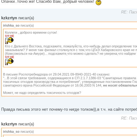
Опачки..точно же! Спасибо Вам, добрый человек!
RE: Пас
kzkzrtyn
писал(а)
irishka_so
писал(а)
Коллеги , доброго времени суток!
Кто с Дальнего Востока, подскажите, пожалуйста, кто-нибудь делал определение то
заказывали? У меня там филиал столкнулся с тем,что ЦГиЭ Хабаровского края не 
(Комсомольск-на-Амуре)... подскажите,что можно сделать? не уверена,что найдем т
В письме Роспотребнадзора от 29.04.2021 09-8940-2021-40 сказано:
"...В этой связи требования, содержащиеся в СП 2.1.7.1386-03 "Санитарные правил
токсичных отходов производства и потребления", утвержденные постановлением Гл
санитарного врача Российской Федерации от 16.06.2003 N 144,
не носят обязатель
Может, не надо определять токсичность отходов?
Правда письма этого нет почему-то нигде толком)),в т.ч. на сайте потре
RE: Пас
kzkzrtyn
писал(а)
irishka_so
писал(а)