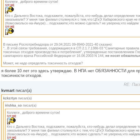
Коллеги , доброго времени суток!
Кто с Дальнего Востока, подскажите, пожалуйста, кто-нибудь делал определение то
заказывали? У меня там филиал столкнулся с тем,что ЦГиЭ Хабаровского края не 
(Комсомольск-на-Амуре)... подскажите,что можно сделать? не уверена,что найдем т
В письме Роспотребнадзора от 29.04.2021 09-8940-2021-40 сказано:
"...В этой связи требования, содержащиеся в СП 2.1.7.1386-03 "Санитарные правил
токсичных отходов производства и потребления", утвержденные постановлением Гл
санитарного врача Российской Федерации от 16.06.2003 N 144,
не носят обязатель
Может, не надо определять токсичность отходов?
я более 10 лет это здесь утверждаю. В НПА нет ОБЯЗАННОСТИ для пр
токсичности отходов.
RE: Пас
kvmart
писал(а)
kzkzrtyn
писал(а)
irishka_so
писал(а)
Коллеги , доброго времени суток!
Кто с Дальнего Востока, подскажите, пожалуйста, кто-нибудь делал определение т
заказывали? У меня там филиал столкнулся с тем,что ЦГиЭ Хабаровского края не
(Комсомольск-на-Амуре)... подскажите,что можно сделать? не уверена,что найдем 