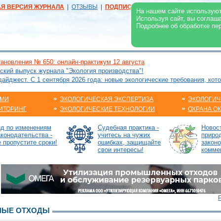
АЯ ВЕРСИЯ ЖУРНАЛА
|
ОТЗЫВЫ
|
ПОДПИСКА
|
РЕКЛАМА:
В ЖУРНАЛЕ
В
На нашем сайте используют
Используя сайт, вы соглаш
Подробнее об обработке пе
ановления № 650: онлайн-практикум 12 августа
ский выпуск журнала "Экология производства"!
йджест. С 1 сентября 2026 года: новые экологические требования, кот
АМИ
ЭКОЛОГИЧЕСКАЯ ЭКСПЕРТИЗА
ЭКОЛОГИЧ
ИТОРИНГ
ЭКОЛОГИЧЕСКИЕ ТЕХНОЛОГИИ
ОХРАНА О
ид по изменениям
Судебная практика -
Новос
аконодательства -
учитесь на чужих
приро
е пропустите сроки!
ошибках, защищайте
закон
свои интересы!
комме
НЫЕ ОТХОДЫ