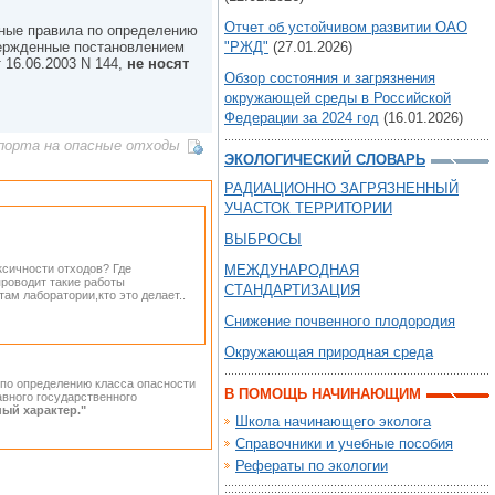
Отчет об устойчивом развитии ОАО
арные правила по определению
вержденные постановлением
"РЖД"
(27.01.2026)
 16.06.2003 N 144,
не носят
Обзор состояния и загрязнения
окружающей среды в Российской
Федерации за 2024 год
(16.01.2026)
порта на опасные отходы
ЭКОЛОГИЧЕСКИЙ СЛОВАРЬ
РАДИАЦИОННО ЗАГРЯЗНЕННЫЙ
УЧАСТОК ТЕРРИТОРИИ
ВЫБРОСЫ
ксичности отходов? Где
МЕЖДУНАРОДНАЯ
проводит такие работы
СТАНДАРТИЗАЦИЯ
ам лаборатории,кто это делает..
Снижение почвенного плодородия
Окружающая природная среда
а по определению класса опасности
В ПОМОЩЬ НАЧИНАЮЩИМ
авного государственного
ный характер."
Школа начинающего эколога
Справочники и учебные пособия
Рефераты по экологии