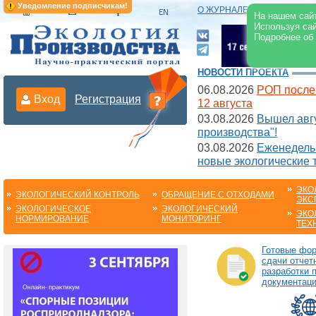
Уведомление подписчикам!
О ЖУРНАЛЕ
|
ЭЛЕКТРОНН
На нашем сайт
Используя сай
Подробнее об
НОВОСТИ ПРОЕКТА
06.08.2026
РОП после
Вход
Регистрация
12 августа
03.08.2026
Вышел авгу
производства"!
03.08.2026
Еженедельн
новые экологические 
ЭКО
ЭКОЛОГИЧЕСКИЙ КОНТРОЛЬ
ОБРАЩЕНИЕ С ОТХОДАМИ
ЭКС
ЭКОЛОГИЧЕСКОЕ
ЭКОЛОГИЧЕСКИЙ
ЭКО
НОРМИРОВАНИЕ
МОНИТОРИНГ
ТЕХ
Готовые фо
сдачи отчет
разработки 
документац