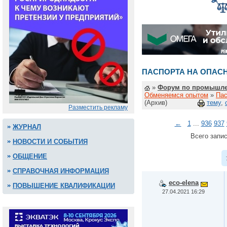
ПАСПОРТА НА ОПАС
»
Форум по промышле
Обменяемся опытом
»
Пас
(Архив)
тему
,
Разместить рекламу
←
1
...
936
937
ЖУРНАЛ
Всего запис
НОВОСТИ И СОБЫТИЯ
ОБЩЕНИЕ
СПРАВОЧНАЯ ИНФОРМАЦИЯ
eco-elena
ПОВЫШЕНИЕ КВАЛИФИКАЦИИ
27.04.2021 16:29