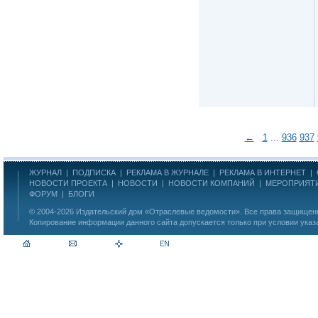
←
1
...
936
937
ЖУРНАЛ
|
ПОДПИСКА
|
РЕКЛАМА В ЖУРНАЛЕ
|
РЕКЛАМА В ИНТЕРНЕТ
|
НОВОСТИ ПРОЕКТА
|
НОВОСТИ
|
НОВОСТИ КОМПАНИЙ
|
МЕРОПРИЯТ
ФОРУМ
|
БЛОГИ
© 2004-2026
Издательский дом «Отраслевые ведомости»
. Все права защище
Копирование информации данного сайта допускается только при условии указ