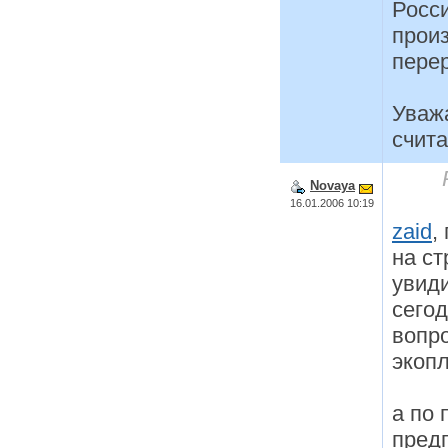
Росси
прои
пере
Уважа
счит
Novaya
16.01.2006 10:19
zaid
,
на ст
увиди
сегод
вопр
экопл
а по 
пред