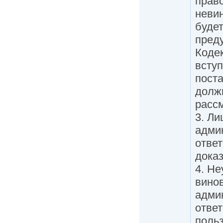
прав
невин
будет
пред
Кодек
всту
поста
долж
расс
3. Ли
адми
ответ
дока
4. Н
винов
адми
ответ
польз