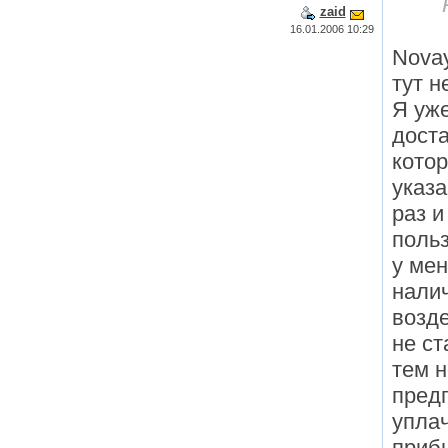
zaid
16.01.2006 10:29
Novay
тут н
Я уже
доста
кото
указа
раз и
поль
у мен
нали
возд
не ст
тем 
пред
упла
приб