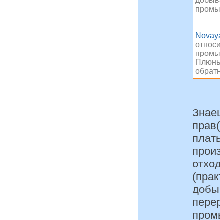
добыв
промы
Novay
относ
промыш
Плюнь 
обратн
Знаеш
прав(
плат
произ
отход
(прак
добы
пере
промы