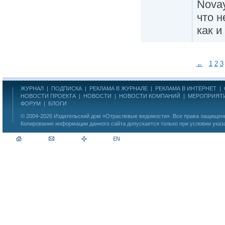
Novay
что н
как и
←
1
2
3
ЖУРНАЛ
|
ПОДПИСКА
|
РЕКЛАМА В ЖУРНАЛЕ
|
РЕКЛАМА В ИНТЕРНЕТ
|
НОВОСТИ ПРОЕКТА
|
НОВОСТИ
|
НОВОСТИ КОМПАНИЙ
|
МЕРОПРИЯТ
ФОРУМ
|
БЛОГИ
© 2004-2026
Издательский дом «Отраслевые ведомости»
. Все права защище
Копирование информации данного сайта допускается только при условии указ