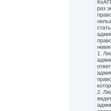
КоАП,
раз э
прав
нельз
стать
адми
прав
неви
1. Л
адми
ответ
адми
прав
котор
2. Ли
ведет
адми