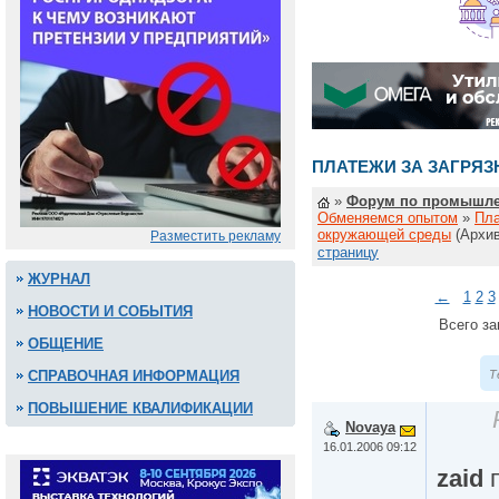
ПЛАТЕЖИ ЗА ЗАГРЯ
»
Форум по промышле
Обменяемся опытом
»
Пла
окружающей среды
(Архив
Разместить рекламу
страницу
ЖУРНАЛ
←
1
2
3
НОВОСТИ И СОБЫТИЯ
Всего за
ОБЩЕНИЕ
Т
СПРАВОЧНАЯ ИНФОРМАЦИЯ
ПОВЫШЕНИЕ КВАЛИФИКАЦИИ
Novaya
16.01.2006 09:12
zaid
п