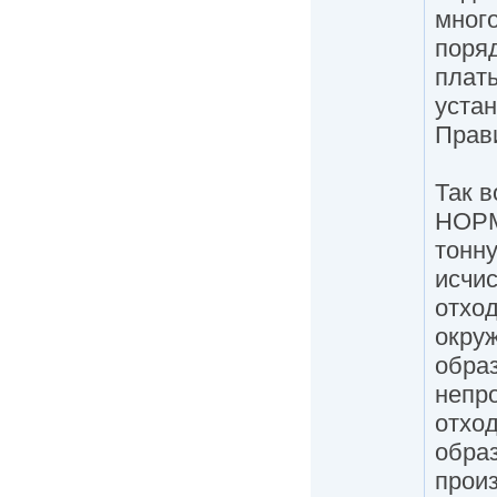
мног
поря
плат
уста
Прав
Так в
НОРМ
тонн
исчи
отход
окру
обра
непр
отхо
обра
прои