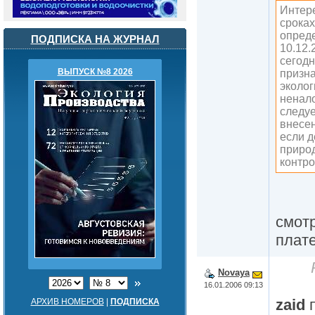
Интере
сроках
опреде
ПОДПИСКА НА ЖУРНАЛ
10.12.
сегодн
ВЫПУСК №8 2026
призна
эколог
ненал
следуе
внесен
если д
приро
контр
смотр
плат
Novaya
16.01.2006 09:13
zaid
п
АРХИВ НОМЕРОВ
|
ПОДПИСКА