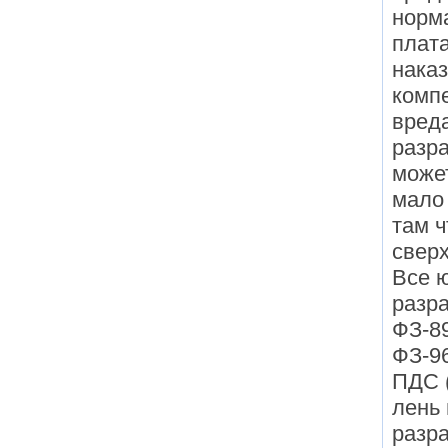
норм
плат
наказ
комп
вреда
разр
може
мало 
там ч
сверх
Все 
разр
ФЗ-89
ФЗ-96
ПДС 
лень 
разр