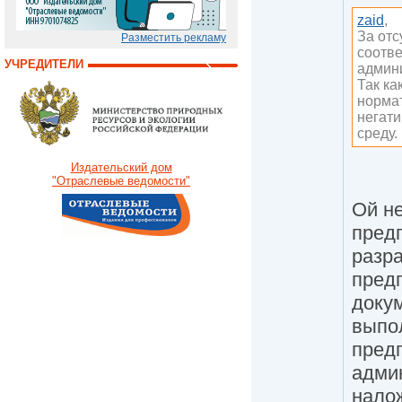
zaid
,
За отс
Разместить рекламу
соотве
УЧРЕДИТЕЛИ
админ
Так ка
норма
негат
среду.
Издательский дом
"Отраслевые ведомости"
Ой н
пред
разра
пред
доку
выпо
пред
адми
налож