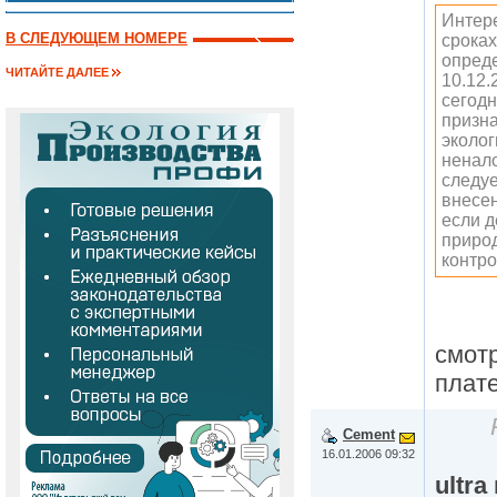
Интере
В СЛЕДУЮЩЕМ НОМЕРЕ
сроках
опреде
ЧИТАЙТЕ ДАЛЕЕ
10.12.
сегодн
призна
эколог
ненал
следуе
внесен
если д
приро
контр
смотр
плат
Cement
16.01.2006 09:32
ultra