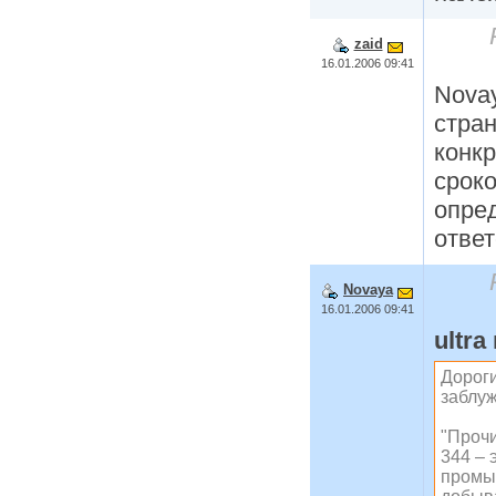
zaid
16.01.2006 09:41
Novay
стран
конкр
сроко
опре
ответ
Novaya
16.01.2006 09:41
ultra
Дорог
заблуж
"Проч
344 – 
промы