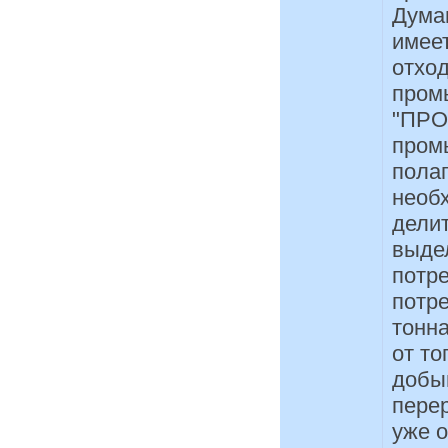
Дума
имеет
отход
пром
"ПРОЧ
пром
полаг
необ
делит
выде
потр
потре
тонна
от то
добы
пере
уже о