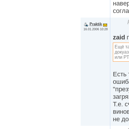
наве
согл
Praktik
16.01.2006 10:28
zaid
п
Ещё та
докуаз
или РТ
Есть 
ошиба
"пре
загр
Т.е. 
винов
не до