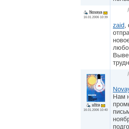
Novaya
16.01.2006 10:39
zaid
,
отпра
новое
любо
Вывес
трудн
Nova
Нам 
пром
ultra
16.01.2006 10:40
письм
ноябр
подго