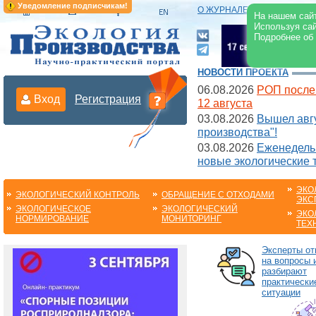
Уведомление подписчикам!
О ЖУРНАЛЕ
|
ЭЛЕКТРОНН
На нашем сайт
Используя сай
Подробнее об
НОВОСТИ ПРОЕКТА
06.08.2026
РОП после
Вход
Регистрация
12 августа
03.08.2026
Вышел авгу
производства"!
03.08.2026
Еженедельн
новые экологические 
ЭКО
ЭКОЛОГИЧЕСКИЙ КОНТРОЛЬ
ОБРАЩЕНИЕ С ОТХОДАМИ
ЭКС
ЭКОЛОГИЧЕСКОЕ
ЭКОЛОГИЧЕСКИЙ
ЭКО
НОРМИРОВАНИЕ
МОНИТОРИНГ
ТЕХ
Эксперты от
на вопросы 
разбирают
практически
ситуации