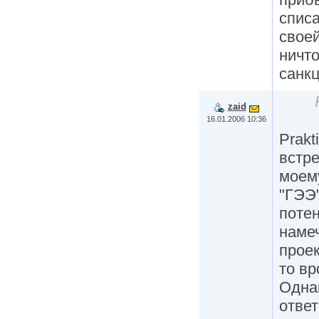
списа
своей
ничт
санкц
zaid
16.01.2006 10:36
Prakt
встре
моем
"ГЭЭ"
поте
наме
проек
то вр
Одна
ответ