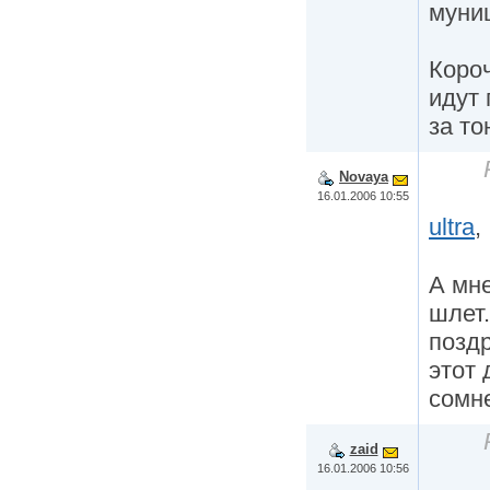
муни
Коро
идут 
за то
Novaya
16.01.2006 10:55
ultra
,
А мне
шлет.
поздр
этот 
сомне
zaid
16.01.2006 10:56