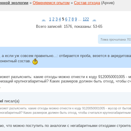
нной экологии
»
Обменяемся опытом
»
Состав отхода
(Архив)
←
1
2
3
4
5
6
7
8
9
...
122
→
Всего записей: 1576, показаны: 53-65
Тема прочитана 703
, а если уж совсем правильно...: отбирается проба, везется в акредито
онентный состав.
может разъяснить: какие отходы можно отнести к коду 9120050001005 -
низаций крупногабаритный? Каких размеров должен быть отход, чтобы с
el
писал(а)
может разъяснить: какие отходы можно отнести к коду 9120050001005 - мусор от быт
ногабаритный? Каких размеров должен быть отход, чтобы считался крупногабаритны
ю, что можно поступить по аналогии с негабаритными отходами строите