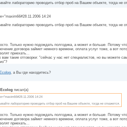
вайте лабораторию проводить отбор проб на Вашем объекте, тогда не о
te="maxim66#28.11.2006 14:24
вайте лабораторию проводить отбор проб на Вашем объекте, тогда не о
осто. Только нужно подождать полгодика, а может и больше. Потому что
ючение договора займет немного времени, оплата услуг тоже, а вот пот
волят приехать...
к вам такие отговорки: "сейчас у нас нет специалистов, но вы можете са
из"?
Ecolog
, а Вы где находитесь?
dEcolog
писал(а)
te="maxim66#28.11.2006 14:24
вайте лабораторию проводить отбор проб на Вашем объекте, тогда не откажется.
осто. Только нужно подождать полгодика, а может и больше. Потому что
ючение договора займет немного времени, оплата услуг тоже, а вот пот
волят приехать...