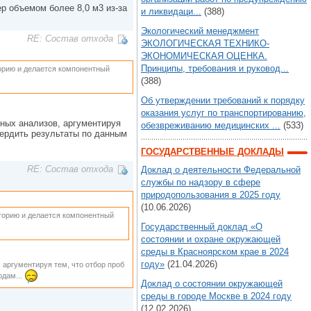
ер объемом более 8,0 м3 из-за
и ликвидаци...
(388)
Экологический менеджмент
RE: Состав отхода
ЭКОЛОГИЧЕСКАЯ ТЕХНИКО-
ЭКОНОМИЧЕСКАЯ ОЦЕНКА.
Принципы, требования и руковод...
торию и делается компонентный
(388)
Об утверждении требований к порядку
оказания услуг по транспортированию,
нных анализов, аргументируя
обезвреживанию медицинских ...
(533)
вердить результаты по данным
ГОСУДАРСТВЕННЫЕ ДОКЛАДЫ
RE: Состав отхода
Доклад о деятельности Федеральной
службы по надзору в сфере
природопользования в 2025 году
(10.06.2026)
аторию и делается компонентный
Государственный доклад «О
состоянии и охране окружающей
среды в Красноярском крае в 2024
году»
(21.04.2026)
 аргументируя тем, что отбор проб
одам...
Доклад о состоянии окружающей
среды в городе Москве в 2024 году
(12.02.2026)