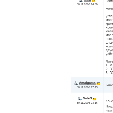
наим
30.11.2006 14:59
комп
угле
марг
крем
хром
желе
масл
пент
фтал
ксил
двуо
уайт
Лит-
1. М
2. Г
3. Г
Amalgama
Бла
30.11.2006 17:43
NateN
Коне
30.11.2006 23:16
Подс
ламп