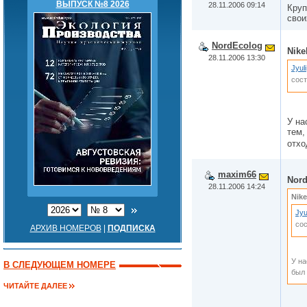
ВЫПУСК №8 2026
28.11.2006 09:14
Круп
свои
NordEcolog
Nike
28.11.2006 13:30
Jyuli
сос
У на
тем,
отхо
maxim66
Nor
28.11.2006 14:24
Nike
Jyu
со
АРХИВ НОМЕРОВ
|
ПОДПИСКА
У на
В СЛЕДУЮЩЕМ НОМЕРЕ
был 
ЧИТАЙТЕ ДАЛЕЕ