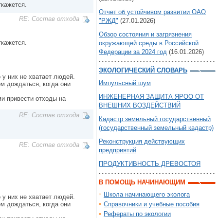
ткажется.
Отчет об устойчивом развитии ОАО
RE: Состав отхода
"РЖД"
(27.01.2026)
Обзор состояния и загрязнения
ткажется.
окружающей среды в Российской
Федерации за 2024 год
(16.01.2026)
ЭКОЛОГИЧЕСКИЙ СЛОВАРЬ
 у них не хватает людей.
Импульсный шум
ом дождаться, когда они
ИНЖЕНЕРНАЯ ЗАЩИТА ЯРОО ОТ
ми привести отходы на
ВНЕШНИХ ВОЗДЕЙСТВИЙ
RE: Состав отхода
Кадастр земельный государственный
(государственный земельный кадастр)
Реконструкция действующих
RE: Состав отхода
предприятий
ПРОДУКТИВНОСТЬ ДРЕВОСТОЯ
В ПОМОЩЬ НАЧИНАЮЩИМ
Школа начинающего эколога
 у них не хватает людей.
ом дождаться, когда они
Справочники и учебные пособия
Рефераты по экологии