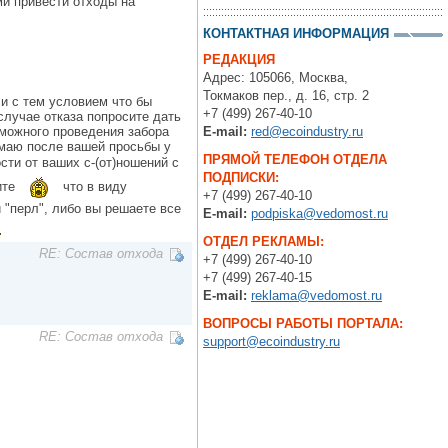
ми привести отходы на
КОНТАКТНАЯ ИНФОРМАЦИЯ
РЕДАКЦИЯ
Адрес: 105066, Москва,
Токмаков пер., д. 16, стр. 2
 и с тем условием что бы
+7 (499) 267-40-10
лучае отказа попросите дать
озможного проведения забора
E-mail:
red@ecoindustry.ru
думаю после вашей просьбы у
ПРЯМОЙ ТЕЛЕФОН ОТДЕЛА
сти от ваших с-(от)ношений с
ПОДПИСКИ:
ите
что в виду
+7 (499) 267-40-10
"перл", либо вы решаете все
E-mail:
podpiska@vedomost.ru
ОТДЕЛ РЕКЛАМЫ:
RE: Состав отхода
+7 (499) 267-40-10
+7 (499) 267-40-15
E-mail:
reklama@vedomost.ru
ВОПРОСЫ РАБОТЫ ПОРТАЛА:
RE: Состав отхода
support@ecoindustry.ru