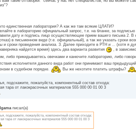
к вам такие отговорки: "сейчас у нас нет специалистов, но вы можете са
из"?
что единственная лаборатория? А как же там всякие ЦЛАТИ?
елайте в лабораторию официальный запрос, т.е. на бланке, за подписью
авили дату и подпись лицо осуществляющее прием вашего письма 2. В с
(отказ) в письменном виде (т.е. официальный), а так же указать сроки в
ы и сроки проведения анализа. 3. Далее приходите в РТН и ... (хотя я 
наверняка найдется время) здесь два варианта развития
, в зависимо
м, либо прикидываетесь овечками и канючите лабораторию, либо говор
тствия исполнителя данного вида работ они принимают ваш предыдущий 
ензии в судебном порядке.
Вы же нехотите платить штрафы?
ья, подскажите, пожалуйста, компонентный состав отхода:
ая тара от лакокрасочных материалов 555 000 00 01 00 3
lgama
писал(а)
ья, подскажите, пожалуйста, компонентный состав отхода:
ая тара от лакокрасочных материалов 555 000 00 01 00 3