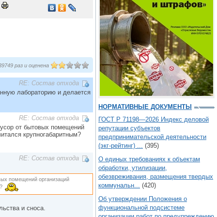
9749 раз и оценена
RE: Состав отхода
ванную лабораторию и делается
НОРМАТИВНЫЕ ДОКУМЕНТЫ
RE: Состав отхода
ГОСТ Р 71198—2026 Индекс деловой
 мусор от бытовых помещений
репутации субъектов
читался крупногабаритным?
предпринимательской деятельности
(экг-рейтинг) ...
(395)
RE: Состав отхода
О единых требованиях к объектам
обработки, утилизации,
обезвреживания, размещения твердых
овых помещений организаций
коммунальн...
(420)
м?
Об утверждении Положения о
функциональной подсистеме
льства и сноса.
организации работ по предупреждению