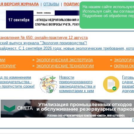
АЯ ВЕРСИЯ ЖУРНАЛА
|
ОТЗЫВЫ
|
ПОДПИСКА
|
РЕКЛАМА:
В ЖУРНАЛЕ
В
На нашем сайте используют
Используя сайт, вы соглаш
Подробнее об обработке пе
ановления № 650: онлайн-практикум 12 августа
ский выпуск журнала "Экология производства"!
йджест. С 1 сентября 2026 года: новые экологические требования, кот
АМИ
ЭКОЛОГИЧЕСКАЯ ЭКСПЕРТИЗА
ЭКОЛОГИЧ
ИТОРИНГ
ЭКОЛОГИЧЕСКИЕ ТЕХНОЛОГИИ
ОХРАНА О
ид по изменениям
Новости
Готов
аконодательства -
природоохранного
сдачи 
е пропустите сроки!
законодательства и
разраб
комментарии к ним
докум