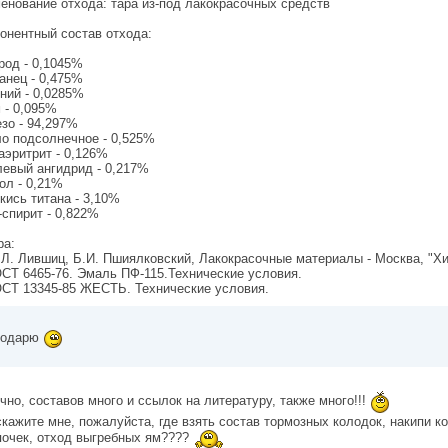
енование отхода: тара из-под лакокрасочных средств
онентный состав отхода:
род - 0,1045%
анец - 0,475%
ний - 0,0285%
 - 0,095%
зо - 94,297%
о подсолнечное - 0,525%
аэритрит - 0,126%
евый ангидрид - 0,217%
ол - 0,21%
кись титана - 3,10%
-спирит - 0,822%
ра:
.Л. Лившиц, Б.И. Пшиялковский, Лакокрасочные материалы - Москва, "Хи
ОСТ 6465-76. Эмаль ПФ-115.Технические условия.
ОСТ 13345-85 ЖЕСТЬ. Технические условия.
годарю
чно, составов много и ссылок на литературу, также много!!!
кажите мне, пожалуйста, где взять состав тормозных колодок, накипи ко
очек, отход выгребных ям????