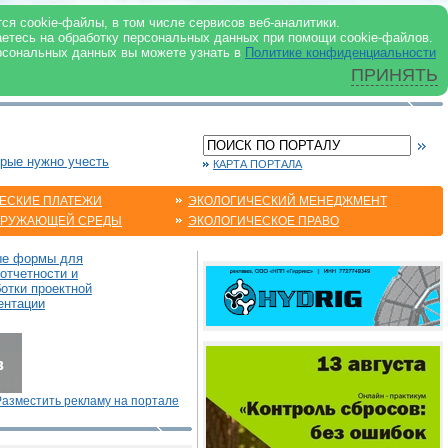
 ИНТЕРНЕТ
ся cookie-файлы, в том числе сервисов веб-аналитики.
аетесь на обработку персональных данных при помощи cookie-файлов.
рсональных данных вы можете узнать в
Политике конфиденциальности
ПРИНЯТЬ
орые нужно учесть
КАРТА ПОРТАЛА
ЕСКИЕ ПЛАТЕЖИ
ЭКОЛОГИЧЕСКИЙ МЕНЕДЖМЕНТ
КРУЖАЮЩЕЙ СРЕДЫ
ЭКОЛОГИЧЕСКОЕ ПРАВО
ые формы для
отчетности и
отки проектной
ентации
Разместить рекламу на портале