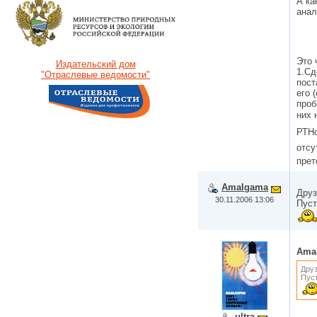
А ка
анал
Это 
Издательский дом
1.Сд
"Отраслевые ведомости"
пост
его 
проб
них 
РТНо
отсу
прет
Amalgama
Друз
30.11.2006 13:06
Пуст
Ama
Друз
Пуст
ultra