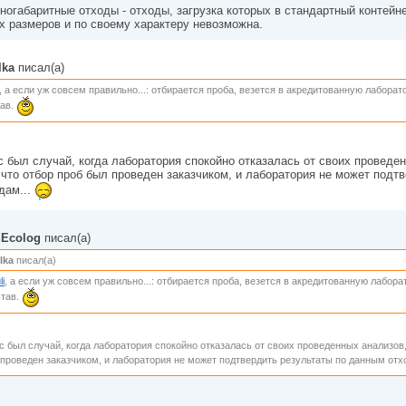
ногабаритные отходы - отходы, загрузка которых в стандартный контейн
х размеров и по своему характеру невозможна.
lka
писал(а)
, а если уж совсем правильно...: отбирается проба, везется в акредитованную лабора
тав.
с был случай, когда лаборатория спокойно отказалась от своих проведе
 что отбор проб был проведен заказчиком, и лаборатория не может подт
дам...
dEcolog
писал(а)
lka
писал(а)
li
, а если уж совсем правильно...: отбирается проба, везется в акредитованную лабор
став.
с был случай, когда лаборатория спокойно отказалась от своих проведенных анализов,
проведен заказчиком, и лаборатория не может подтвердить результаты по данным отх