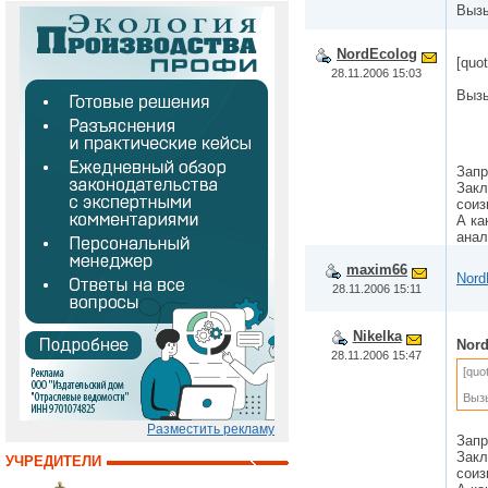
Вызы
NordEcolog
[quo
28.11.2006 15:03
Вызы
Запр
Закл
соиз
А ка
анал
maxim66
Nord
28.11.2006 15:11
Nikelka
Nor
28.11.2006 15:47
[quo
Вызы
Разместить рекламу
Запр
Закл
УЧРЕДИТЕЛИ
соиз