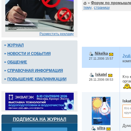
»
Форум по промышле
тему
,
страницу
Разместить рекламу
ЖУРНАЛ
Nikelka
НОВОСТИ И СОБЫТИЯ
Jyuli
27.11.2006 15:57
комп
ОБЩЕНИЕ
СПРАВОЧНАЯ ИНФОРМАЦИЯ
Iskatel
Кто 
ПОВЫШЕНИЕ КВАЛИФИКАЦИИ
28.11.2006 08:53
орга
Iskat
Кто 
круп
ПОДПИСКА НА ЖУРНАЛ
Дума
ultra