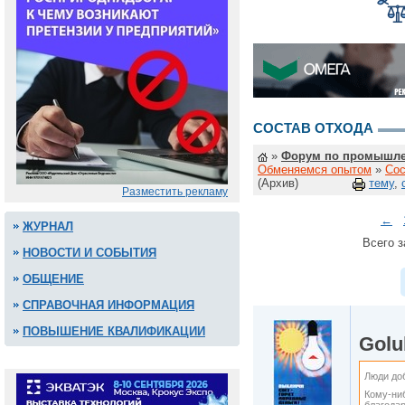
СОСТАВ ОТХОДА
»
Форум по промышле
Обменяемся опытом
»
Сос
(Архив)
тему
,
Разместить рекламу
←
ЖУРНАЛ
Всего з
НОВОСТИ И СОБЫТИЯ
ОБЩЕНИЕ
СПРАВОЧНАЯ ИНФОРМАЦИЯ
ПОВЫШЕНИЕ КВАЛИФИКАЦИИ
Golu
Люди до
Кому-ни
благодар