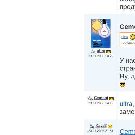
прод
Cem
ultra
,
государ
ultra
23.11.2006 10:23
У на
стра
Ну, 
Cement
ultra
23.11.2006 14:12
заме
Kay32
Ceme
23.11.2006 21:31