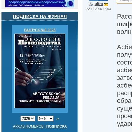
ultra
22.11.2006 13:53
Расс
ПОДПИСКА НА ЖУРНАЛ
шифе
волн
ВЫПУСК №8 2026
Асбе
полу
сост
асбе
затв
асбе
расп
обра
суще
проч
удар
АРХИВ НОМЕРОВ
|
ПОДПИСКА