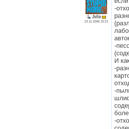
если 
-отх
разн
Julia
23.11.2006 10:21
(раз
лабо
авто
-пес
(сод
И ка
-раз
карт
отхо
-пыл
шлиф
соде
боле
-отх
соде