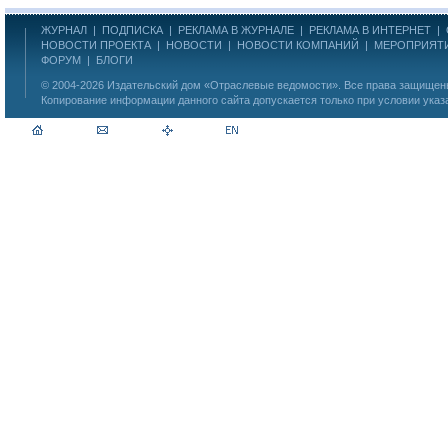
ЖУРНАЛ
|
ПОДПИСКА
|
РЕКЛАМА В ЖУРНАЛЕ
|
РЕКЛАМА В ИНТЕРНЕТ
|
НОВОСТИ ПРОЕКТА
|
НОВОСТИ
|
НОВОСТИ КОМПАНИЙ
|
МЕРОПРИЯТ
ФОРУМ
|
БЛОГИ
© 2004-2026
Издательский дом «Отраслевые ведомости»
. Все права защище
Копирование информации данного сайта допускается только при условии указ