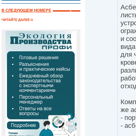
Асбе
В СЛЕДУЮЩЕМ НОМЕРЕ
лист
ЧИТАЙТЕ ДАЛЕЕ
устр
огра
и со
вида
для 
кров
разл
рабо
отхо
Комп
же а
- по
- асб