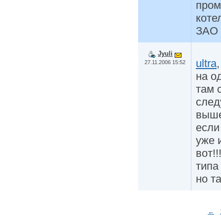
пром
коте
ЗАО 
Jyuli
ultra
27.11.2006 15:52
на о
там 
след
выше
если
уже 
вот!!
типа
но т
←