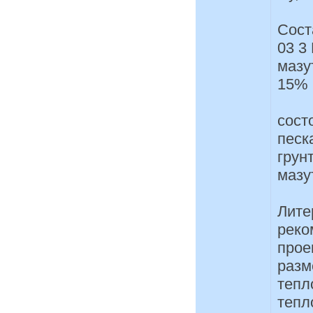
Сост
03 3
мазу
15% 
сост
песк
грун
мазу
Лите
реко
прое
разм
тепл
тепл