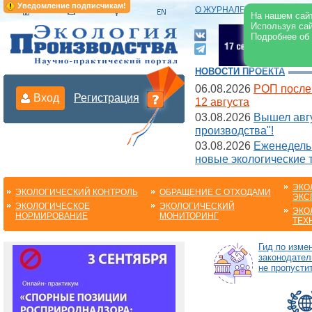
Уведомление подписчикам!
О ЖУРНАЛЕ
|
ЭЛЕКТРОНН
На нашем сайт
Используя сай
Подробнее об
НОВОСТИ ПРОЕКТА
06.08.2026
РОП после
Вход
Регистрация
12 августа
03.08.2026
Вышел авгу
производства"!
03.08.2026
Еженедельн
новые экологические 
ЭКО
ЭКОЛОГИЧЕСКИЙ КОНТРОЛЬ
ОБРАЩЕНИЕ С ОТХОДАМИ
ЭКС
ЭКОЛОГИЧЕСКОЕ
ЭКОЛОГИЧЕСКИЙ
ЭКО
НОРМИРОВАНИЕ
МОНИТОРИНГ
ТЕХ
Гид по изме
законодател
не пропустит