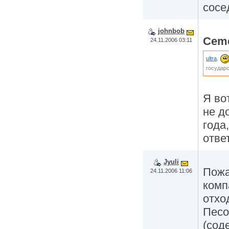
сосе
johnbob
Cem
24.11.2006 03:11
ultra
,
государ
Я во
не д
года
отве
Jyuli
Пожа
24.11.2006 11:06
комп
отхо
Песо
(сод