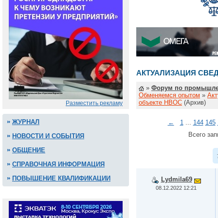
АКТУАЛИЗАЦИЯ СВЕ
»
Форум по промышле
Обменяемся опытом
»
Акт
объекте НВОС
(Архив)
Разместить рекламу
ЖУРНАЛ
←
1
...
144
145
Всего зап
НОВОСТИ И СОБЫТИЯ
ОБЩЕНИЕ
СПРАВОЧНАЯ ИНФОРМАЦИЯ
ПОВЫШЕНИЕ КВАЛИФИКАЦИИ
Lydmila69
08.12.2022 12:21