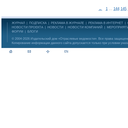
←
1
...
144
145
ЖУРНАЛ
|
ПОДПИСКА
|
РЕКЛАМА В ЖУРНАЛЕ
|
РЕКЛАМА В ИНТЕРНЕТ
|
НОВОСТИ ПРОЕКТА
|
НОВОСТИ
|
НОВОСТИ КОМПАНИЙ
|
МЕРОПРИЯТ
ФОРУМ
|
БЛОГИ
© 2004-2026
Издательский дом «Отраслевые ведомости»
. Все права защище
Копирование информации данного сайта допускается только при условии указ