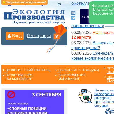
Уведомление подписчикам!
О ЖУРНАЛЕ
|
ЭЛЕКТРОНН
На нашем сайт
Используя сай
Подробнее об
НОВОСТИ ПРОЕКТА
06.08.2026
РОП после
Вход
Регистрация
12 августа
03.08.2026
Вышел авгу
производства"!
03.08.2026
Еженедельн
новые экологические 
ЭКО
ЭКОЛОГИЧЕСКИЙ КОНТРОЛЬ
ОБРАЩЕНИЕ С ОТХОДАМИ
ЭКС
ЭКОЛОГИЧЕСКОЕ
ЭКОЛОГИЧЕСКИЙ
ЭКО
НОРМИРОВАНИЕ
МОНИТОРИНГ
ТЕХ
Эксперты от
на вопросы 
разбирают
практически
ситуации