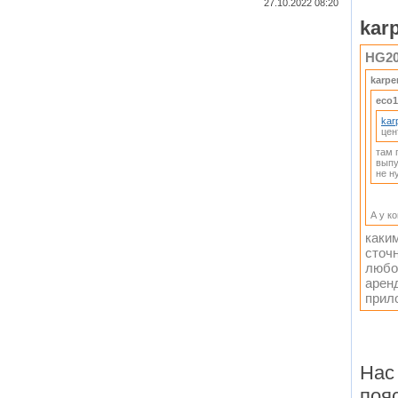
27.10.2022 08:20
kar
HG20
karpe
eco1
kar
цен
там 
выпу
не н
А у к
каки
сточ
любо
арен
прил
Нас
поя