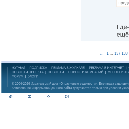
пред
Где
ещё
←
1
...
137
138
ЖУРНАЛ
|
ПОДПИСКА
|
РЕКЛАМА В ЖУРНАЛЕ
|
РЕКЛАМА В ИНТЕРНЕТ
|
НОВОСТИ ПРОЕКТА
|
НОВОСТИ
|
НОВОСТИ КОМПАНИЙ
|
МЕРОПРИЯТ
ФОРУМ
|
БЛОГИ
© 2004-2026
Издательский дом «Отраслевые ведомости»
. Все права защище
Копирование информации данного сайта допускается только при условии указ