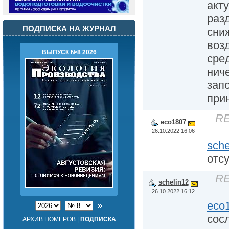
акт
раз
ПОДПИСКА НА ЖУРНАЛ
сни
воз
ВЫПУСК №8 2026
сре
нич
зап
при
RE
eco1807
26.10.2022 16:06
sche
отс
RE
schelin12
26.10.2022 16:12
eco
сосл
АРХИВ НОМЕРОВ
|
ПОДПИСКА