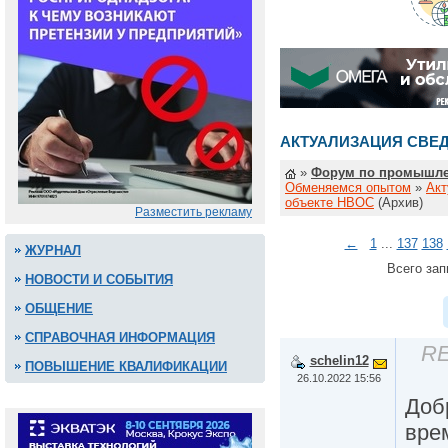
АКТУАЛИЗАЦИЯ СВЕ
»
Форум по промышле
Обменяемся опытом
»
Акт
объекте НВОС
(Архив)
Разместить рекламу
←
1
...
137
138
ЖУРНАЛ
Всего зап
НОВОСТИ И СОБЫТИЯ
ОБЩЕНИЕ
СПРАВОЧНАЯ ИНФОРМАЦИЯ
RE
schelin12
ПОВЫШЕНИЕ КВАЛИФИКАЦИИ
26.10.2022 15:56
Доб
вре