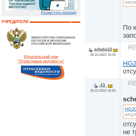
сосла
Разместить рекламу
УЧРЕДИТЕЛИ
По к
зап
RE
schelin12
26.10.2022 16:34
Издательский дом
"Отраслевые ведомости"
HG2
отсу
RE
-13_
26.10.2022 16:52
sch
HG20
отсут
отсу
не 