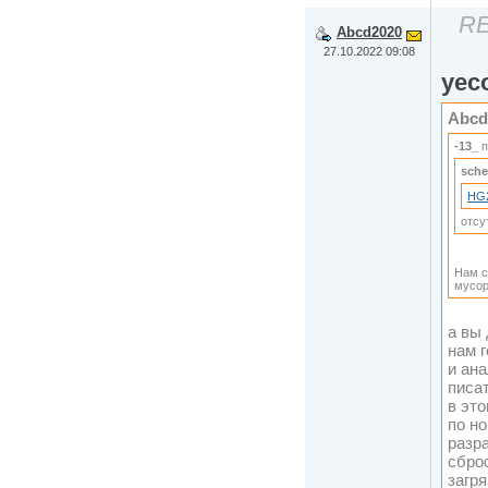
RE
Abcd2020
27.10.2022 09:08
yec
Abcd
-13_
п
sche
HG
отсу
Нам с
мусор
а вы
нам 
и ан
писа
в эт
по н
разр
сбро
загр