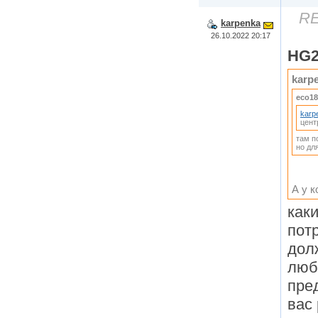
RE
karpenka
26.10.2022 20:17
HG2
karp
eco18
karp
цент
там п
но дл
А у к
как
пот
дол
люб
пре
вас