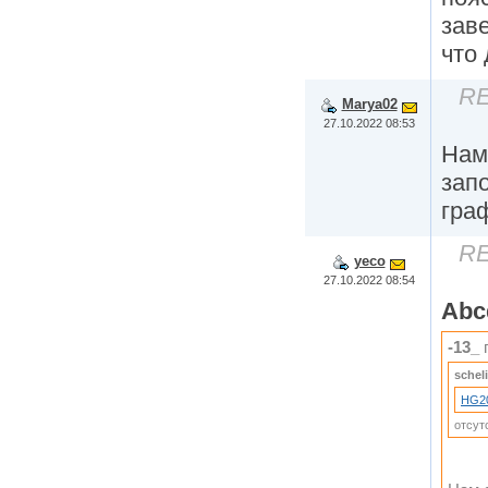
зав
что
RE
Marya02
27.10.2022 08:53
Нам
зап
граф
RE
yeco
27.10.2022 08:54
Abc
-13_
п
schel
HG2
отсут