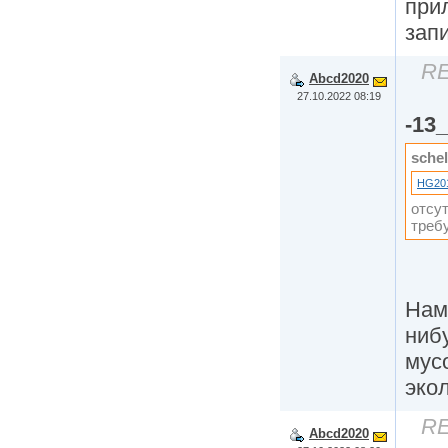
при
зап
RE
Abcd2020
27.10.2022 08:19
-13_
schel
HG20
отсут
треб
Нам 
ниб
мусо
эко
RE
Abcd2020