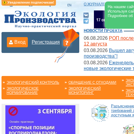
Уведомление подписчикам!
О ЖУРНАЛЕ
|
ЭЛЕКТРОНН
На нашем сайт
Используя сай
Подробнее об
НОВОСТИ ПРОЕКТА
06.08.2026
РОП после
Вход
Регистрация
12 августа
03.08.2026
Вышел авгу
производства"!
03.08.2026
Еженедельн
новые экологические 
ЭКО
ЭКОЛОГИЧЕСКИЙ КОНТРОЛЬ
ОБРАЩЕНИЕ С ОТХОДАМИ
ЭКС
ЭКОЛОГИЧЕСКОЕ
ЭКОЛОГИЧЕСКИЙ
ЭКО
НОРМИРОВАНИЕ
МОНИТОРИНГ
ТЕХ
Разъяснени
требований 
доступным 