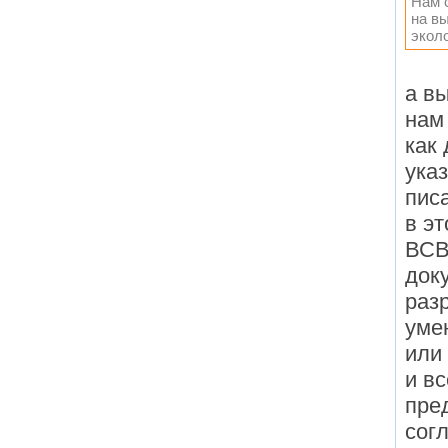
Нам с
на вы
экол
а в
нам
как
ука
пис
в э
ВСВ
док
раз
уме
или
и в
пре
сог