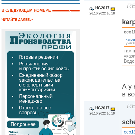
RE
HG2017
В СЛЕДУЮЩЕМ НОМЕРЕ
26.10.2022 16:18
ЧИТАЙТЕ ДАЛЕЕ
kar
eco1
karpe
участ
там 
указа
Водо
А у 
в в
RE
HG2017
26.10.2022 16:19
sch
eco1