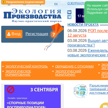
Уведомление подписчикам!
О ЖУРНАЛЕ
|
ЭЛЕКТРОНН
На нашем сайт
Используя сай
Подробнее об
НОВОСТИ ПРОЕКТА
06.08.2026
РОП после
Вход
Регистрация
12 августа
03.08.2026
Вышел авгу
производства"!
03.08.2026
Еженедельн
новые экологические 
ЭКО
ЭКОЛОГИЧЕСКИЙ КОНТРОЛЬ
ОБРАЩЕНИЕ С ОТХОДАМИ
ЭКС
ЭКОЛОГИЧЕСКОЕ
ЭКОЛОГИЧЕСКИЙ
ЭКО
НОРМИРОВАНИЕ
МОНИТОРИНГ
ТЕХ
Разъяснени
требований 
доступным 