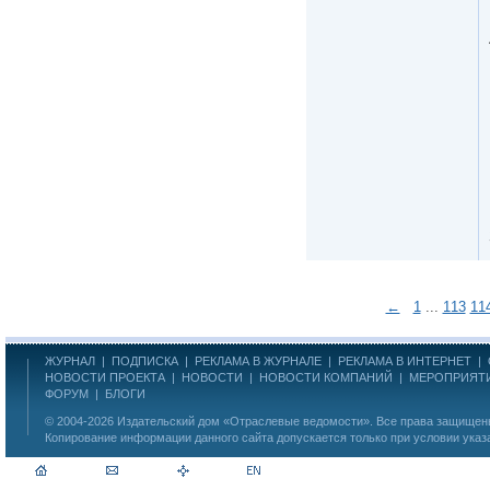
←
1
...
113
11
ЖУРНАЛ
|
ПОДПИСКА
|
РЕКЛАМА В ЖУРНАЛЕ
|
РЕКЛАМА В ИНТЕРНЕТ
|
НОВОСТИ ПРОЕКТА
|
НОВОСТИ
|
НОВОСТИ КОМПАНИЙ
|
МЕРОПРИЯТ
ФОРУМ
|
БЛОГИ
© 2004-2026
Издательский дом «Отраслевые ведомости»
. Все права защище
Копирование информации данного сайта допускается только при условии указ