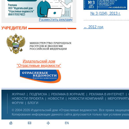
№ 3 (104), 2013 г.
Разместить рекламу
← 2012 год
УЧРЕДИТЕЛИ
Издательский дом
"Отраслевые ведомости"
ЖУРНАЛ
|
ПОДПИСКА
|
РЕКЛАМА В ЖУРНАЛЕ
|
РЕКЛАМА В ИНТЕРНЕТ
|
НОВОСТИ ПРОЕКТА
|
НОВОСТИ
|
НОВОСТИ КОМПАНИЙ
|
МЕРОПРИЯТ
ФОРУМ
|
БЛОГИ
© 2004-2026
Издательский дом «Отраслевые ведомости»
. Все права защище
Копирование информации данного сайта допускается только при условии указ