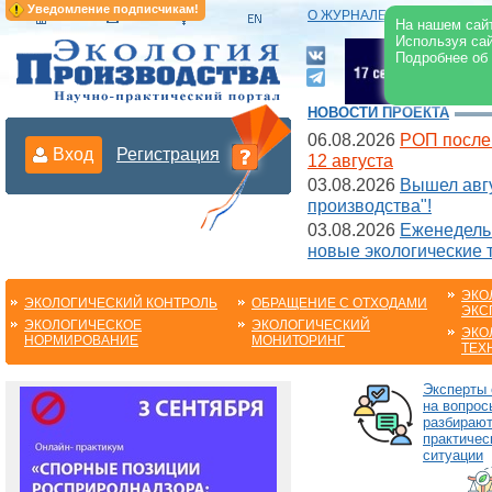
Уведомление подписчикам!
О ЖУРНАЛЕ
|
ЭЛЕКТРОНН
На нашем сайт
Используя сай
Подробнее об
НОВОСТИ ПРОЕКТА
06.08.2026
РОП после
Вход
Регистрация
12 августа
03.08.2026
Вышел авгу
производства"!
03.08.2026
Еженедельн
новые экологические 
ЭКО
ЭКОЛОГИЧЕСКИЙ КОНТРОЛЬ
ОБРАЩЕНИЕ С ОТХОДАМИ
ЭКС
ЭКОЛОГИЧЕСКОЕ
ЭКОЛОГИЧЕСКИЙ
ЭКО
НОРМИРОВАНИЕ
МОНИТОРИНГ
ТЕХ
Эксперты 
на вопрос
разбираю
практичес
ситуации