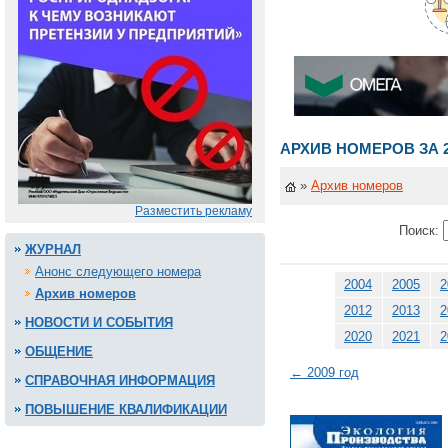
АРХИВ НОМЕРОВ ЗА 2
»
Архив номеров
Разместить рекламу
Поиск:
ЖУРНАЛ
Анонс следующего номера
2004
2005
2
Архив номеров
2012
2013
2
НОВОСТИ И СОБЫТИЯ
2020
2021
2
ОБЩЕНИЕ
← 2009 год
СПРАВОЧНАЯ ИНФОРМАЦИЯ
ПОВЫШЕНИЕ КВАЛИФИКАЦИИ