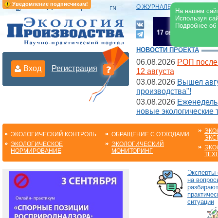
Уведомление подписчикам!
О ЖУРНАЛЕ
|
ЭЛЕКТРОНН
На нашем сайт
Используя сай
Подробнее об
НОВОСТИ ПРОЕКТА
06.08.2026
РОП после
Вход
Регистрация
12 августа
03.08.2026
Вышел авгу
производства"!
03.08.2026
Еженедельн
новые экологические 
ЭКО
ЭКОЛОГИЧЕСКИЙ КОНТРОЛЬ
ОБРАЩЕНИЕ С ОТХОДАМИ
ЭКС
ЭКОЛОГИЧЕСКОЕ
ЭКОЛОГИЧЕСКИЙ
ЭКО
НОРМИРОВАНИЕ
МОНИТОРИНГ
ТЕХ
Эксперты 
на вопрос
разбираю
практичес
ситуации