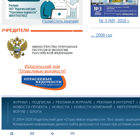
№ 3 (68), 2010 г.
Разместить рекламу
УЧРЕДИТЕЛИ
← 2009 год
Издательский дом
"Отраслевые ведомости"
ЖУРНАЛ
|
ПОДПИСКА
|
РЕКЛАМА В ЖУРНАЛЕ
|
РЕКЛАМА В ИНТЕРНЕТ
|
НОВОСТИ ПРОЕКТА
|
НОВОСТИ
|
НОВОСТИ КОМПАНИЙ
|
МЕРОПРИЯТ
ФОРУМ
|
БЛОГИ
© 2004-2026
Издательский дом «Отраслевые ведомости»
. Все права защище
Копирование информации данного сайта допускается только при условии указ