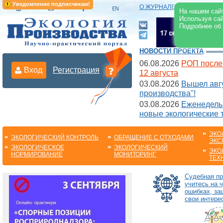
Уведомление подписчикам!
О ЖУРНАЛЕ
|
ЭЛЕКТРОНН
На нашем сайт
Используя сай
Подробнее об
НОВОСТИ ПРОЕКТА
06.08.2026
РОП после
Вход
Регистрация
12 августа
03.08.2026
Вышел авгу
производства"!
03.08.2026
Еженедельн
новые экологические 
ЭКО
ЭКОЛОГИЧЕСКИЙ КОНТРОЛЬ
ОБРАЩЕНИЕ С ОТХОДАМИ
ЭКС
ЭКОЛОГИЧЕСКОЕ
ЭКОЛОГИЧЕСКИЙ
ЭКО
НОРМИРОВАНИЕ
МОНИТОРИНГ
ТЕХ
Судебная пр
учитесь на 
ошибках, з
свои интере