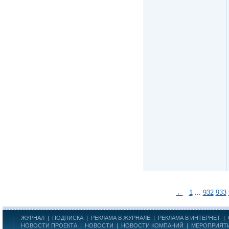
←
1
...
932
933
ЖУРНАЛ
|
ПОДПИСКА
|
РЕКЛАМА В ЖУРНАЛЕ
|
РЕКЛАМА В ИНТЕРНЕТ
|
НОВОСТИ ПРОЕКТА
|
НОВОСТИ
|
НОВОСТИ КОМПАНИЙ
|
МЕРОПРИЯТ