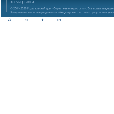
ФОРУМ
|
БЛОГИ
© 2004-2026
Издательский дом «Отраслевые ведомости»
. Все права защище
Копирование информации данного сайта допускается только при условии указ