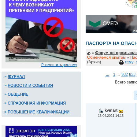
ПАСПОРТА НА ОПАС
»
Форум по промышле
Обменяемся опытом
»
Пас
(Архив)
тему
,
Разместить рекламу
←
1
...
932
933
ЖУРНАЛ
Всего запис
НОВОСТИ И СОБЫТИЯ
ОБЩЕНИЕ
СПРАВОЧНАЯ ИНФОРМАЦИЯ
kvmart
ПОВЫШЕНИЕ КВАЛИФИКАЦИИ
13.04.2021 14:16