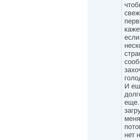
чтоб
свеж
перв
каже
если
неск
стра
сооб
захо
голо
И ещ
долг
еще.
загр
меня
пото
нет 