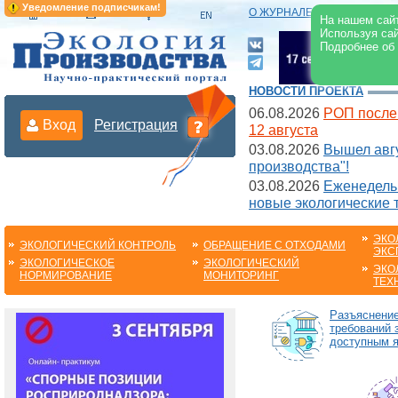
Уведомление подписчикам!
О ЖУРНАЛЕ
|
ЭЛЕКТРОНН
На нашем сайт
Используя сай
Подробнее об
НОВОСТИ ПРОЕКТА
06.08.2026
РОП после
Вход
Регистрация
12 августа
03.08.2026
Вышел авгу
производства"!
03.08.2026
Еженедельн
новые экологические 
ЭКО
ЭКОЛОГИЧЕСКИЙ КОНТРОЛЬ
ОБРАЩЕНИЕ С ОТХОДАМИ
ЭКС
ЭКОЛОГИЧЕСКОЕ
ЭКОЛОГИЧЕСКИЙ
ЭКО
НОРМИРОВАНИЕ
МОНИТОРИНГ
ТЕХ
Разъяснени
требований 
доступным 