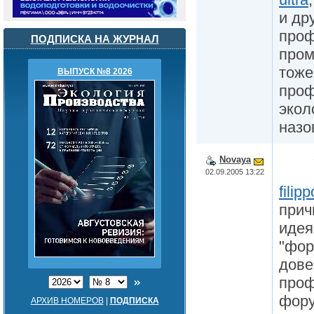
и др
проф
ПОДПИСКА НА ЖУРНАЛ
пром
тоже
ВЫПУСК №8 2026
проф
экол
назо
Novaya
02.09.2005 13:22
filipp
прич
идея
"фор
дове
проф
фору
АРХИВ НОМЕРОВ
|
ПОДПИСКА