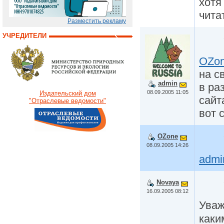
хотя
чита
Разместить рекламу
УЧРЕДИТЕЛИ
OZo
на с
admin
в ра
08.09.2005 11:05
Издательский дом
сайт
"Отраслевые ведомости"
вот 
OZone
08.09.2005 14:26
admi
Novaya
16.09.2005 08:12
Ува
каки