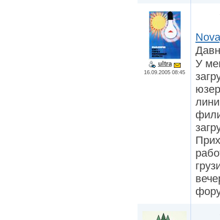
Nova
Давн
У ме
ultra
16.09.2005 08:45
загр
юзер
лини
фили
загр
Прих
рабо
груз
вече
фору