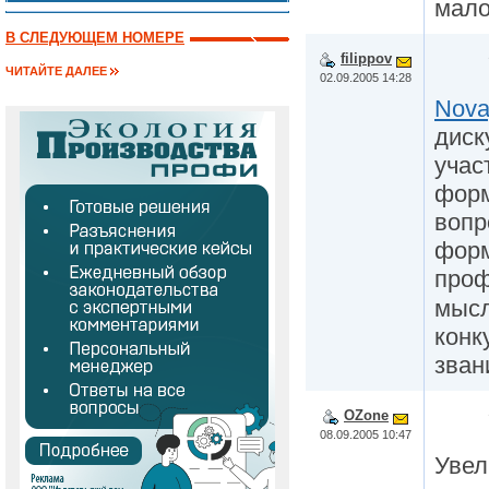
мало
В СЛЕДУЮЩЕМ НОМЕРЕ
filippov
ЧИТАЙТЕ ДАЛЕЕ
02.09.2005 14:28
Nova
диск
учас
форм
вопр
форм
про
мысл
конк
зван
OZone
08.09.2005 10:47
Увел