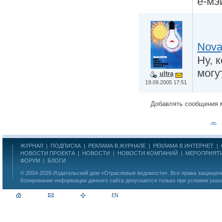
е-мэ
Nova
Ну, 
могу
ultra
19.09.2005 17:51
Добавлять сообщения 
←
ЖУРНАЛ
|
ПОДПИСКА
|
РЕКЛАМА В ЖУРНАЛЕ
|
РЕКЛАМА В ИНТЕРНЕТ
|
НОВОСТИ ПРОЕКТА
|
НОВОСТИ
|
НОВОСТИ КОМПАНИЙ
|
МЕРОПРИЯТ
ФОРУМ
|
БЛОГИ
© 2004-2026
Издательский дом «Отраслевые ведомости»
. Все права защище
Копирование информации данного сайта допускается только при условии указ