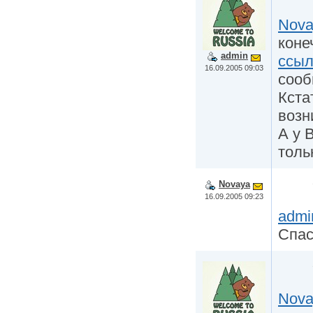
Nova
коне
admin
ссыл
16.09.2005 09:03
сооб
Кста
возн
А у 
толь
Novaya
16.09.2005 09:23
admi
Спас
Nova