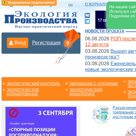
Уведомление подписчикам!
О ЖУРНАЛЕ
|
ЭЛЕКТРОНН
На нашем сайт
Используя сай
Подробнее об
НОВОСТИ ПРОЕКТА
06.08.2026
РОП после
Вход
Регистрация
12 августа
03.08.2026
Вышел авгу
производства"!
03.08.2026
Еженедельн
новые экологические 
ЭКО
ЭКОЛОГИЧЕСКИЙ КОНТРОЛЬ
ОБРАЩЕНИЕ С ОТХОДАМИ
ЭКС
ЭКОЛОГИЧЕСКОЕ
ЭКОЛОГИЧЕСКИЙ
ЭКО
НОРМИРОВАНИЕ
МОНИТОРИНГ
ТЕХ
Разъяснени
требований 
доступным 