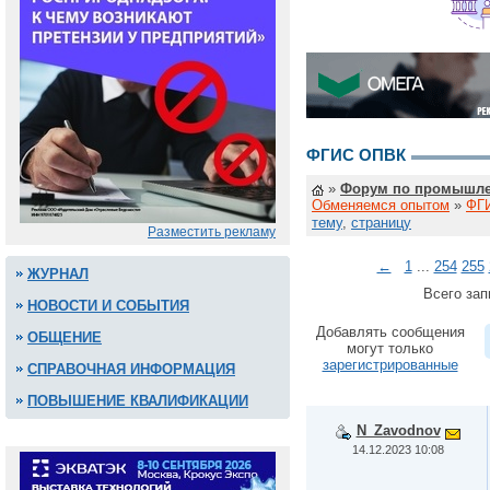
ФГИС ОПВК
»
Форум по промышле
Обменяемся опытом
»
ФГ
тему
,
страницу
Разместить рекламу
←
1
...
254
255
ЖУРНАЛ
Всего зап
НОВОСТИ И СОБЫТИЯ
Добавлять сообщения
ОБЩЕНИЕ
могут только
зарегистрированные
СПРАВОЧНАЯ ИНФОРМАЦИЯ
ПОВЫШЕНИЕ КВАЛИФИКАЦИИ
N_Zavodnov
14.12.2023 10:08