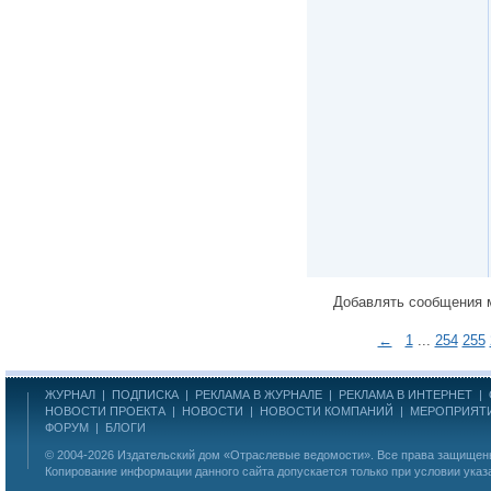
Добавлять сообщения 
←
1
...
254
255
ЖУРНАЛ
|
ПОДПИСКА
|
РЕКЛАМА В ЖУРНАЛЕ
|
РЕКЛАМА В ИНТЕРНЕТ
|
НОВОСТИ ПРОЕКТА
|
НОВОСТИ
|
НОВОСТИ КОМПАНИЙ
|
МЕРОПРИЯТ
ФОРУМ
|
БЛОГИ
© 2004-2026
Издательский дом «Отраслевые ведомости»
. Все права защище
Копирование информации данного сайта допускается только при условии указ