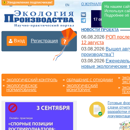
Уведомление подписчикам!
О ЖУРНАЛЕ
|
ЭЛЕКТРОНН
На нашем сайт
Используя сай
Подробнее об
НОВОСТИ ПРОЕКТА
06.08.2026
РОП после
Вход
Регистрация
12 августа
03.08.2026
Вышел авгу
производства"!
03.08.2026
Еженедельн
новые экологические 
ЭКО
ЭКОЛОГИЧЕСКИЙ КОНТРОЛЬ
ОБРАЩЕНИЕ С ОТХОДАМИ
ЭКС
ЭКОЛОГИЧЕСКОЕ
ЭКОЛОГИЧЕСКИЙ
ЭКО
НОРМИРОВАНИЕ
МОНИТОРИНГ
ТЕХ
Готовые фо
сдачи отчет
разработки 
документац