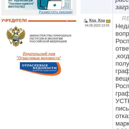
заг
Разместить рекламу
RE
Ksu_Ksu
УЧРЕДИТЕЛИ
Неда
04.08.2023 13:33
вопр
Росп
отве
Издательский дом
,ког
"Отраслевые ведомости"
полу
граф
веще
Росп
граф
УСТ
пись
отка
марк