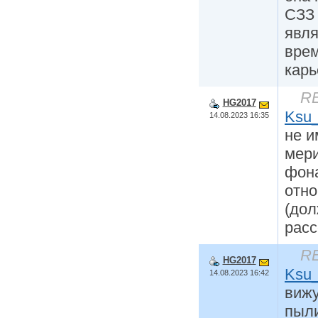
СЗЗ 
явля
вре
карь
RE
HG2017
Ksu
14.08.2023 16:35
не и
мер
фона
отно
(дол
расс
RE
HG2017
Ksu
14.08.2023 16:42
вижу
пыли