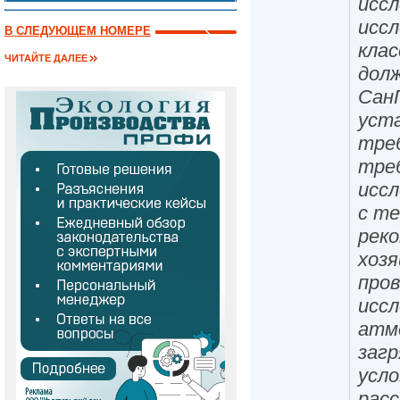
иссл
иссл
В СЛЕДУЮЩЕМ НОМЕРЕ
клас
ЧИТАЙТЕ ДАЛЕЕ
дол
СанП
уст
треб
треб
иссл
с те
рек
хоз
про
иссл
атм
заг
усло
расс