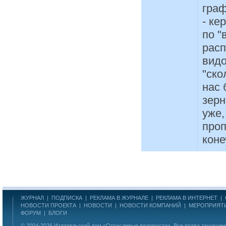
граф
- ке
по "
расп
видо
"ско
нас 
зерн
уже,
проп
коне
ЖУРНАЛ
|
ПОДПИСКА
|
РЕКЛАМА В ЖУРНАЛЕ
|
РЕКЛАМА В ИНТЕРНЕТ
|
НОВОСТИ ПРОЕКТА
|
НОВОСТИ
|
НОВОСТИ КОМПАНИЙ
|
МЕРОПРИЯТ
ФОРУМ
|
БЛОГИ
© 2004-2026
Издательский дом «Отраслевые ведомости»
. Все права защище