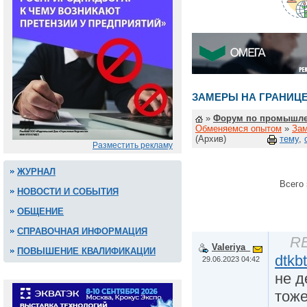
ЗАМЕРЫ НА ГРАНИЦЕ
»
Форум по промышле
Обменяемся опытом
»
Зам
(Архив)
тему
,
Разместить рекламу
ЖУРНАЛ
Всего 
НОВОСТИ И СОБЫТИЯ
ОБЩЕНИЕ
СПРАВОЧНАЯ ИНФОРМАЦИЯ
RE
Valeriya_
ПОВЫШЕНИЕ КВАЛИФИКАЦИИ
dtkb
29.06.2023 04:42
не д
тоже