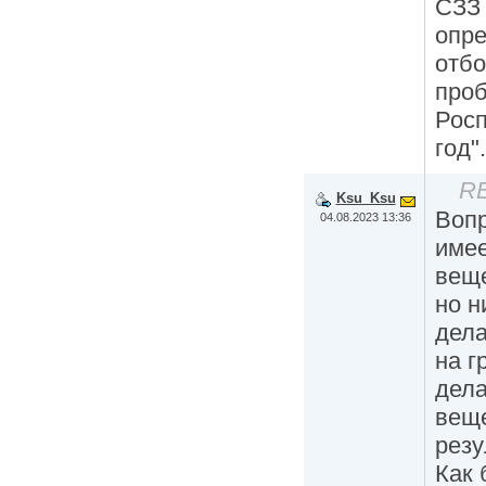
СЗЗ 
опре
отбо
проб
Росп
год".
RE
Ksu_Ksu
Вопр
04.08.2023 13:36
име
веще
но н
дела
на г
дела
веще
резу
Как 