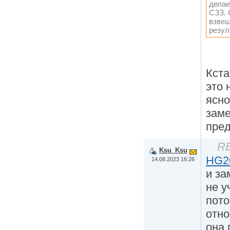
делае
СЗЗ. 
взвеш
резул
Кста
это 
ясно
заме
пред
RE
Ksu_Ksu
HG2
14.08.2023 16:26
и за
не у
пото
отно
она 