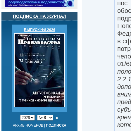
пост
обос
ПОДПИСКА НА ЖУРНАЛ
подр
Попо
ВЫПУСК №8 2026
Фед
в сф
потр
чело
01/6
пол
2.2.
доп
вни
пре
суб
врем
кот
АРХИВ НОМЕРОВ
|
ПОДПИСКА