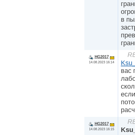
гран
огро
в пы
заст
пре
гран
RE
HG2017
Ksu
14.08.2023 16:14
вас 
лабо
скол
если
пото
расч
RE
HG2017
Ksu
14.08.2023 16:15