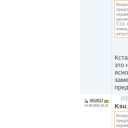
Вопро
предп
керам
делае
СЗЗ. 
взвеш
резул
Кста
это 
ясно
заме
пред
RE
HG2017
Ksu
14.08.2023 16:15
Вопро
предп
керам