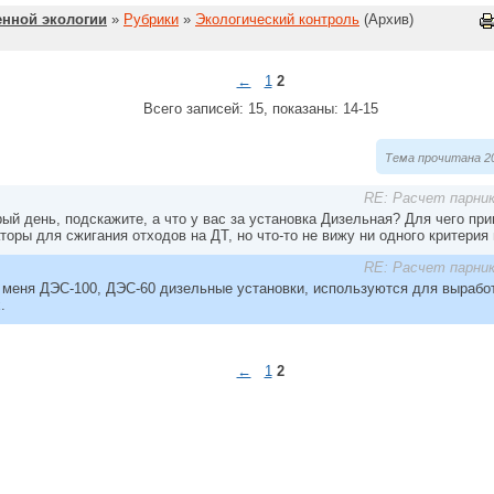
нной экологии
»
Рубрики
»
Экологический контроль
(Архив)
←
1
2
Всего записей: 15, показаны: 14-15
Тема прочитана 20
RE: Расчет парник
рый день, подскажите, а что у вас за установка Дизельная? Для чего пр
торы для сжигания отходов на ДТ, но что-то не вижу ни одного критери
RE: Расчет парник
у меня ДЭС-100, ДЭС-60 дизельные установки, используются для вырабо
.
←
1
2