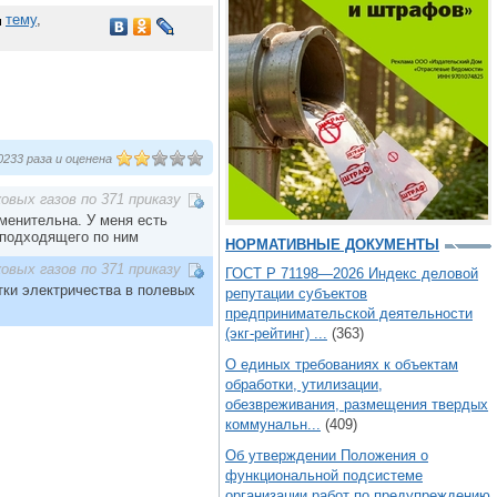
тему
,
233 раза и оценена
овых газов по 371 приказу
именительна. У меня есть
я подходящего по ним
НОРМАТИВНЫЕ ДОКУМЕНТЫ
овых газов по 371 приказу
ГОСТ Р 71198—2026 Индекс деловой
тки электричества в полевых
репутации субъектов
предпринимательской деятельности
(экг-рейтинг) ...
(363)
О единых требованиях к объектам
обработки, утилизации,
обезвреживания, размещения твердых
коммунальн...
(409)
Об утверждении Положения о
функциональной подсистеме
организации работ по предупреждению