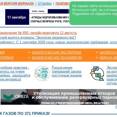
АЯ ВЕРСИЯ ЖУРНАЛА
|
ОТЗЫВЫ
|
ПОДПИСКА
|
РЕКЛАМА:
В ЖУРНАЛЕ
В
На нашем сайте используют
Используя сайт, вы соглаш
Подробнее об обработке пе
ановления № 650: онлайн-практикум 12 августа
ский выпуск журнала "Экология производства"!
йджест. С 1 сентября 2026 года: новые экологические требования, кот
АМИ
ЭКОЛОГИЧЕСКАЯ ЭКСПЕРТИЗА
ЭКОЛОГИЧ
ИТОРИНГ
ЭКОЛОГИЧЕСКИЕ ТЕХНОЛОГИИ
ОХРАНА О
удебная практика -
Разъяснение
Экспе
читесь на чужих
требований закона
на воп
шибках, защищайте
доступным языком
разби
вои интересы!
практ
ситуа
 ГАЗОВ ПО 371 ПРИКАЗУ