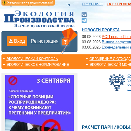
Уведомление подписчикам!
О ЖУРНАЛЕ
|
ЭЛЕКТРОНН
НОВОСТИ ПРОЕКТА
06.08.2026
РОП после Пост
Вход
Регистрация
03.08.2026
Вышел августов
03.08.2026
Еженедельный да
ЭКОЛОГИЧЕСКИЙ КОНТРОЛЬ
ОБРАЩЕНИЕ С ОТХОД
ЭКОЛОГИЧЕСКОЕ НОРМИРОВАНИЕ
ЭКОЛОГИЧЕСКИЙ МОН
С
у
о
с
РАСЧЕТ ПАРНИКОВЫХ