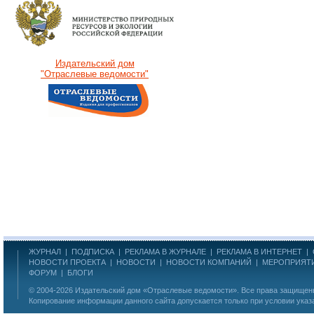
Издательский дом
"Отраслевые ведомости"
ЖУРНАЛ
|
ПОДПИСКА
|
РЕКЛАМА В ЖУРНАЛЕ
|
РЕКЛАМА В ИНТЕРНЕТ
|
НОВОСТИ ПРОЕКТА
|
НОВОСТИ
|
НОВОСТИ КОМПАНИЙ
|
МЕРОПРИЯТ
ФОРУМ
|
БЛОГИ
© 2004-2026
Издательский дом «Отраслевые ведомости»
. Все права защище
Копирование информации данного сайта допускается только при условии указ