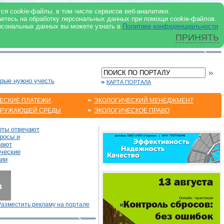
 ИНТЕРНЕТ
ся cookie-файлы, в том числе сервисов веб-аналитики.
аетесь на обработку персональных данных при помощи cookie-файлов.
рсональных данных вы можете узнать в
Политике конфиденциальности
ПРИНЯТЬ
орые нужно учесть
КАРТА ПОРТАЛА
ЕСКИЕ ПЛАТЕЖИ
ЭКОЛОГИЧЕСКИЙ МЕНЕДЖМЕНТ
КРУЖАЮЩЕЙ СРЕДЫ
ЭКОЛОГИЧЕСКОЕ ПРАВО
рты отвечают
росы и
рают
ические
ции
Разместить рекламу на портале