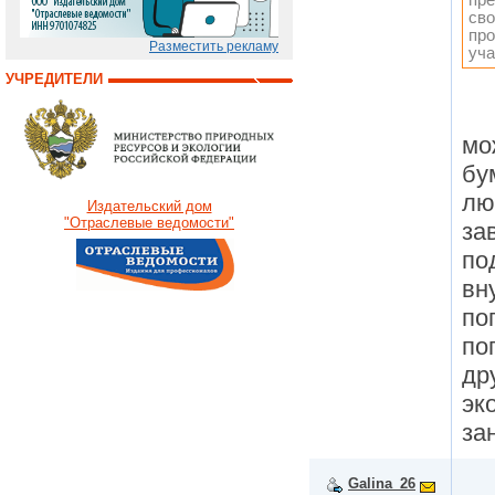
сво
про
Разместить рекламу
уча
УЧРЕДИТЕЛИ
мо
бу
лю
Издательский дом
"Отраслевые ведомости"
за
по
вн
по
по
др
эк
за
Galina_26