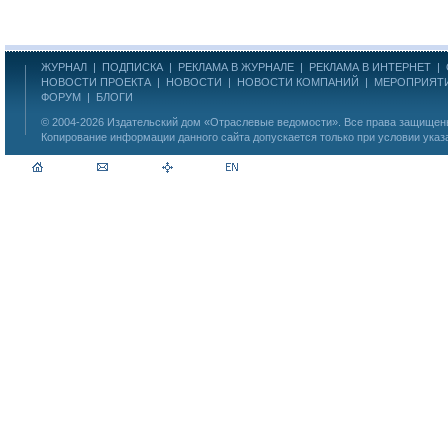
ЖУРНАЛ
|
ПОДПИСКА
|
РЕКЛАМА В ЖУРНАЛЕ
|
РЕКЛАМА В ИНТЕРНЕТ
|
НОВОСТИ ПРОЕКТА
|
НОВОСТИ
|
НОВОСТИ КОМПАНИЙ
|
МЕРОПРИЯТ
ФОРУМ
|
БЛОГИ
© 2004-2026
Издательский дом «Отраслевые ведомости»
. Все права защище
Копирование информации данного сайта допускается только при условии указ