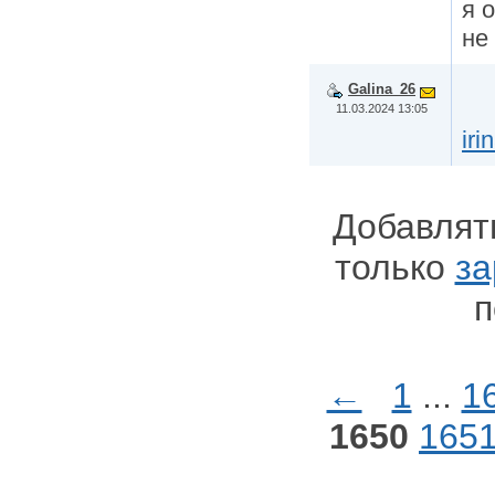
я 
не
Galina_26
11.03.2024 13:05
iri
Добавлят
только
за
п
←
1
...
1
1650
165