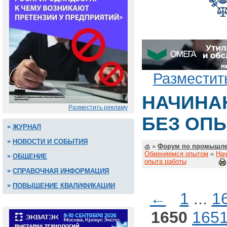
Разместит
НАЧИНА
Разместить рекламу
БЕЗ ОП
ЖУРНАЛ
НОВОСТИ И СОБЫТИЯ
»
Форум по промышле
Обменяемся опытом
»
Нач
ОБЩЕНИЕ
опыта работы
СПРАВОЧНАЯ ИНФОРМАЦИЯ
ПОВЫШЕНИЕ КВАЛИФИКАЦИИ
←
1
...
1
1650
165