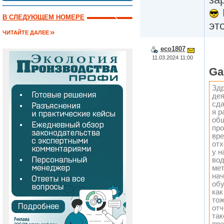
В СЛЕДУЮЩЕМ НОМЕРЕ
эт
ЧИТАЙТЕ ДАЛЕЕ
eco1807
11.03.2024 11:00
Ga
Здр
дея
сда
я р
общ
про
вре
отх
у н
вод
мет
нач
обу
как
тож
отч
так
пре