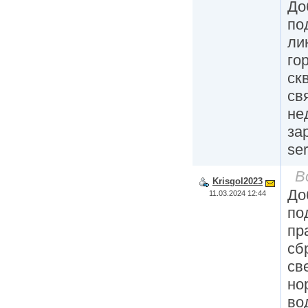
До
по
ли
го
ск
св
не
за
se
В
Krisgol2023
До
11.03.2024 12:44
по
пр
сб
св
но
во