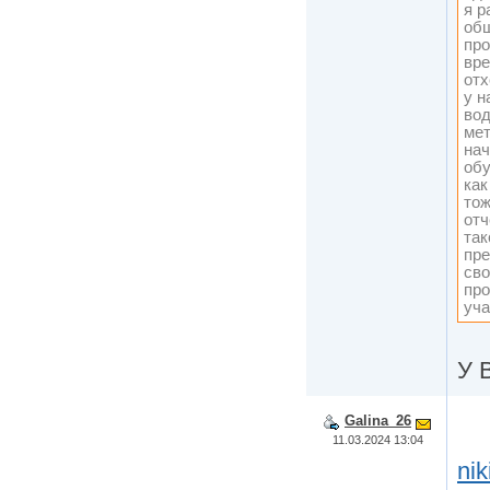
я р
общ
про
вре
отх
у н
вод
мет
нач
обу
как
тож
отч
так
пре
сво
про
уча
У 
Galina_26
11.03.2024 13:04
nik