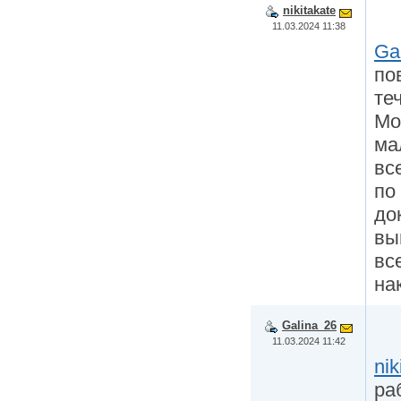
nikitakate
11.03.2024 11:38
Ga
по
те
Мо
ма
вс
по
до
вы
вс
на
Galina_26
11.03.2024 11:42
nik
ра