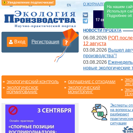
Уведомление подписчикам!
О ЖУРНАЛЕ
|
ЭЛЕКТРОНН
На нашем сайт
Используя сай
Подробнее об
НОВОСТИ ПРОЕКТА
06.08.2026
РОП после
Вход
Регистрация
12 августа
03.08.2026
Вышел авгу
производства"!
03.08.2026
Еженедельн
новые экологические 
ЭКО
ЭКОЛОГИЧЕСКИЙ КОНТРОЛЬ
ОБРАЩЕНИЕ С ОТХОДАМИ
ЭКС
ЭКОЛОГИЧЕСКОЕ
ЭКОЛОГИЧЕСКИЙ
ЭКО
НОРМИРОВАНИЕ
МОНИТОРИНГ
ТЕХ
Эксперты от
на вопросы 
разбирают
практически
ситуации