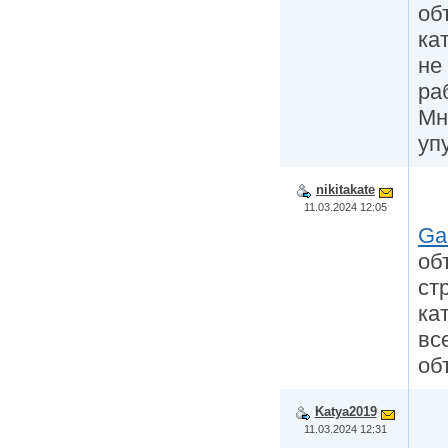
об
ка
не
ра
Мн
уп
nikitakate
11.03.2024 12:05
Ga
об
ст
ка
вс
об
Katya2019
11.03.2024 12:31