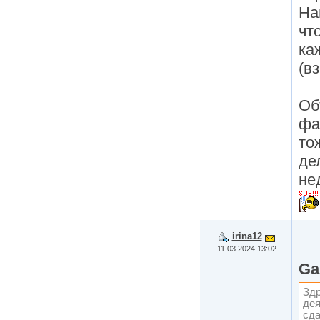
На
чт
ка
(в
Об
фа
то
де
не
irina12
11.03.2024 13:02
Ga
Здр
дея
сда