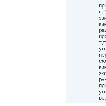
пр
со
за
ка
ра
пр
ту
ут
пе
фо
ко
эк
ру
пр
ут
вс