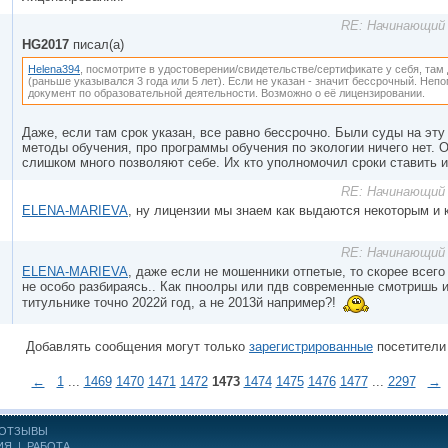
RE: Начинающий 
HG2017
писал(а)
Helena394
, посмотрите в удостоверении/свидетельстве/сертификате у себя, там
(раньше указывался 3 года или 5 лет). Если не указан - значит бессрочный. Непо
документ по образовательной деятельности. Возможно о её лицензировании.
Даже, если там срок указан, все равно бессрочно. Были суды на эту 
методы обучения, про программы обучения по экологии ничего нет.
слишком много позволяют себе. Их кто уполномочил сроки ставить 
RE: Начинающий 
ELENA-MARIEVA
, ну лицензии мы знаем как выдаются некоторым и 
RE: Начинающий 
ELENA-MARIEVA
, даже если не мошенники отпетые, то скорее всего
не особо разбираясь.. Как пноолры или пдв современные смотришь 
титульнике точно 2022й год, а не 2013й например?!
Добавлять сообщения могут только
зарегистрированные
посетители
←
1
...
1469
1470
1471
1472
1473
1474
1475
1476
1477
...
2297
→
ОТЗЫВЫ
ИЯ
|
РАБОТА