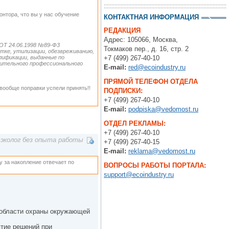
онтора, что вы у нас обучение
КОНТАКТНАЯ ИНФОРМАЦИЯ
РЕДАКЦИЯ
Адрес: 105066, Москва,
 24.06.1998 №89-Ф3
Токмаков пер., д. 16, стр. 2
тке, утилизации, обезвреживанию,
лификации, выданные по
+7 (499) 267-40-10
нительного профессионального
E-mail:
red@ecoindustry.ru
ПРЯМОЙ ТЕЛЕФОН ОТДЕЛА
 вообще поправки успели принять!!
ПОДПИСКИ:
+7 (499) 267-40-10
E-mail:
podpiska@vedomost.ru
ОТДЕЛ РЕКЛАМЫ:
+7 (499) 267-40-10
эколог без опыта работы
+7 (499) 267-40-15
E-mail:
reklama@vedomost.ru
зу за накопление отвечает по
ВОПРОСЫ РАБОТЫ ПОРТАЛА:
support@ecoindustry.ru
в области охраны окружающей
ятие решений при