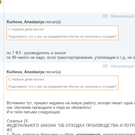
RE: Начинающий 
Kurkova_Anastasiya
писал(а)
С первым днем весны!
Подскажите, кто у вас на предприятии обучен по экологии и отходам?
по 7 ФЗ - руководитель и эколог
по 89 никого не надо, если транспортирования, утилизации и т.д. не
RE: Начинающий 
Kurkova_Anastasiya
писал(а)
С первым днем весны!
Подскажите, кто у вас на предприятии обучен по экологии и отходам?
Вспомнил тут, пришел недавно на новую работу, вскоре пишет одна 
нас обучение проводили и пора их обновлять!
И в теле письма следующее:
Статья 15
ФЕДЕРАЛЬНОГО ЗАКОНА "ОБ ОТХОДАХ ПРОИЗВОДСТВА И ПОТРЕБ
Ф3
1. Лица, которые допущены к сбору,
накоплению
, транспортирова