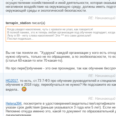
осуществлении хозяйственной и иной деятельности, которая оказыва
негативное воздействие на окружающую среду, должны иметь подгот
окружающей среды и экологической безопасности.
RE: Начинающий 
terrapin_station
писал(а)
Когда увидел накопление, чуть с кровати не упал, как говорится!
В полной панике, это ж теперь любая организация под обучение подпадает, когда
Лезу в 89 - нету слова накопления!! Эти *** его сами дописали!!
Послал подальше...
Вы не так поняли их. "Худрука" каждой организации у кого есть отход
нужно обучить, только не по обращению, а по экобезопасности, то ес
(статья 60-какая-то или 70-какая-то).
Но про пере(!)обучение - это они прохиндеи, так как обучение бессро
RE: Начинающий 
HG2017
, то есть, ст.73 7-ФЗ про обучение руководителей и специали
обучение в 2018 году, переобучаться не нужно? Не подскажите из ка
видела..
RE: Начинающий 
Helena394
, посмотрите в удостоверении/свидетельстве/сертификате 
указан срок действия (раньше указывался 3 года или 5 лет). Если не
Непомню откуда именно это, какой то документ по образовательной 
лицензировании.