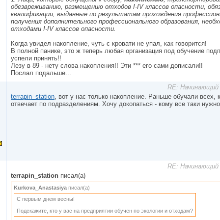
обезвреживанию, размещению отходов I-IV классов опасности, об
квалификации, выданные по результатам прохождения профессиона
получения дополнительного профессионального образования, необ
отходами I-IV классов опасности.
Когда увидел накопление, чуть с кровати не упал, как говорится!
В полной панике, это ж теперь любая организация под обучение под
успели принять!!
Лезу в 89 - нету слова накопления!! Эти *** его сами дописали!!
Послал подальше...
RE: Начинающий 
terrapin_station
, вот у нас только накопление. Раньше обучали всех, 
отвечает по подразделениям. Хочу докопаться - кому все таки нужно
RE: Начинающий 
terrapin_station
писал(а)
Kurkova_Anastasiya
писал(а)
С первым днем весны!
Подскажите, кто у вас на предприятии обучен по экологии и отходам?