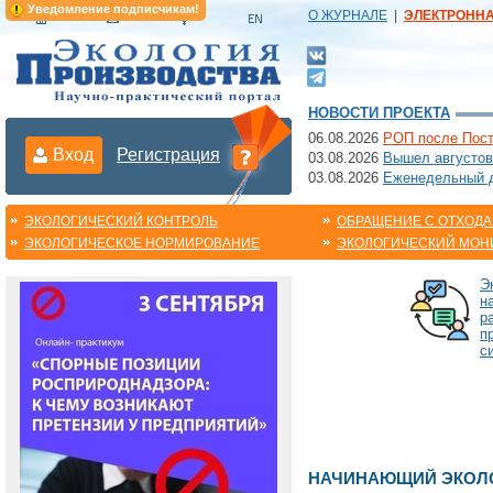
Уведомление подписчикам!
О ЖУРНАЛЕ
|
ЭЛЕКТРОНН
НОВОСТИ ПРОЕКТА
06.08.2026
РОП после Пост
Вход
Регистрация
03.08.2026
Вышел августов
03.08.2026
Еженедельный да
ЭКОЛОГИЧЕСКИЙ КОНТРОЛЬ
ОБРАЩЕНИЕ С ОТХОД
ЭКОЛОГИЧЕСКОЕ НОРМИРОВАНИЕ
ЭКОЛОГИЧЕСКИЙ МОН
Э
н
р
п
с
НАЧИНАЮЩИЙ ЭКОЛО