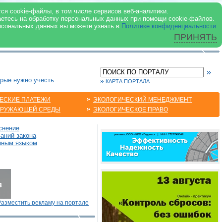
 ИНТЕРНЕТ
ся cookie-файлы, в том числе сервисов веб-аналитики.
аетесь на обработку персональных данных при помощи cookie-файлов.
рсональных данных вы можете узнать в
Политике конфиденциальности
ПРИНЯТЬ
орые нужно учесть
КАРТА ПОРТАЛА
ЕСКИЕ ПЛАТЕЖИ
ЭКОЛОГИЧЕСКИЙ МЕНЕДЖМЕНТ
КРУЖАЮЩЕЙ СРЕДЫ
ЭКОЛОГИЧЕСКОЕ ПРАВО
снение
аний закона
пным языком
Разместить рекламу на портале