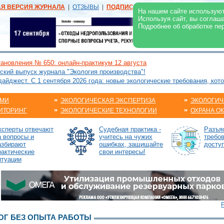
АЯ ВЕРСИЯ ЖУРНАЛА
|
ОТЗЫВЫ
|
ПОДПИСКА
|
РЕКЛАМА:
В ЖУРНАЛЕ
В
На нашем сайте используют
Используя сайт, вы соглаш
Подробнее об обработке пе
ановления № 650: онлайн-практикум 12 августа
ский выпуск журнала "Экология производства"!
йджест. С 1 сентября 2026 года: новые экологические требования, кот
АМИ
ЭКОЛОГИЧЕСКАЯ ЭКСПЕРТИЗА
ЭКОЛОГИЧ
ИТОРИНГ
ЭКОЛОГИЧЕСКИЕ ТЕХНОЛОГИИ
ОХРАНА О
ксперты отвечают
Судебная практика -
Разъя
а вопросы и
учитесь на чужих
требов
азбирают
ошибках, защищайте
досту
рактические
свои интересы!
итуации
Г БЕЗ ОПЫТА РАБОТЫ