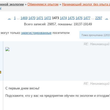
нной экологии
»
Обменяемся опытом
»
Начинающий эколог без опыта 
у
←
1
...
1469
1470
1471
1472
1473
1474
1475
1476
1477
...
2297
→
Всего записей: 29857, показаны: 19137-19149
 могут только
зарегистрированные
посетители
Тема прочитана 12019
RE: Начинающий 
RE: Начинающий 
С первым днем весны!
Подскажите, кто у вас на предприятии обучен по экологии и отходам