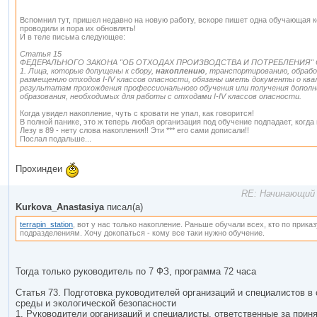
Вспомнил тут, пришел недавно на новую работу, вскоре пишет одна обучающая к
проводили и пора их обновлять!
И в теле письма следующее:
Статья 15
ФЕДЕРАЛЬНОГО ЗАКОНА "ОБ ОТХОДАХ ПРОИЗВОДСТВА И ПОТРЕБЛЕНИЯ" ОТ
1. Лица, которые допущены к сбору,
накоплению
, транспортированию, обрабо
размещению отходов I-IV классов опасности, обязаны иметь документы о ква
результатам прохождения профессионального обучения или получения допол
образования, необходимых для работы с отходами I-IV классов опасности.
Когда увидел накопление, чуть с кровати не упал, как говорится!
В полной панике, это ж теперь любая организация под обучение подпадает, когда
Лезу в 89 - нету слова накопления!! Эти *** его сами дописали!!
Послал подальше...
Прохиндеи
RE: Начинающий 
Kurkova_Anastasiya
писал(а)
terrapin_station
, вот у нас только накопление. Раньше обучали всех, кто по прика
подразделениям. Хочу докопаться - кому все таки нужно обучение.
Тогда только руководитель по 7 ФЗ, программа 72 часа
Статья 73. Подготовка руководителей организаций и специалистов 
среды и экологической безопасности
1. Руководители организаций и специалисты, ответственные за прин