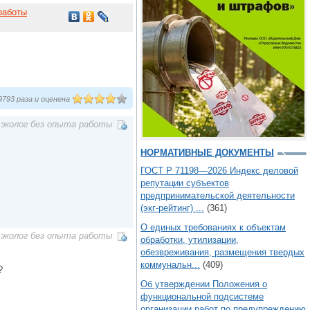
работы
793 раза и оценена
эколог без опыта работы
НОРМАТИВНЫЕ ДОКУМЕНТЫ
ГОСТ Р 71198—2026 Индекс деловой
репутации субъектов
предпринимательской деятельности
(экг-рейтинг) ...
(361)
О единых требованиях к объектам
эколог без опыта работы
обработки, утилизации,
обезвреживания, размещения твердых
коммунальн...
(409)
?
Об утверждении Положения о
функциональной подсистеме
организации работ по предупреждению