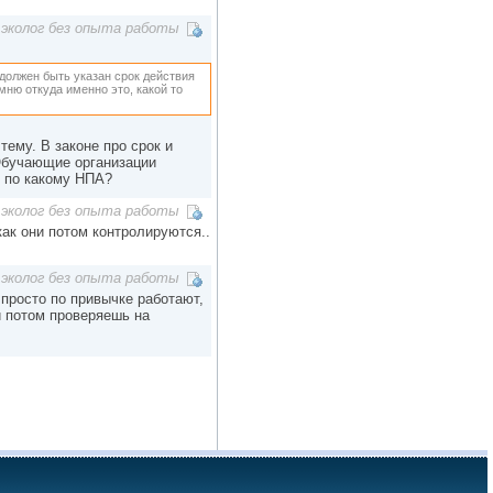
эколог без опыта работы
 должен быть указан срок действия
мню откуда именно это, какой то
тему. В законе про срок и
 Обучающие организации
и по какому НПА?
эколог без опыта работы
как они потом контролируются..
эколог без опыта работы
 просто по привычке работают,
и потом проверяешь на