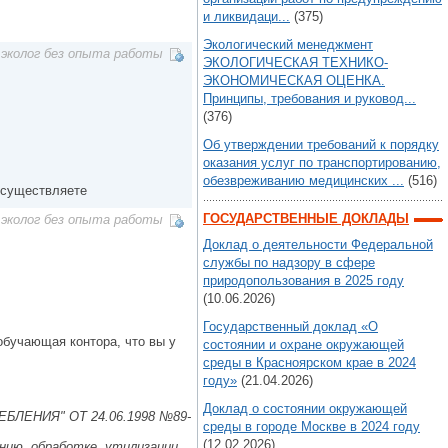
и ликвидаци...
(375)
Экологический менеджмент
эколог без опыта работы
ЭКОЛОГИЧЕСКАЯ ТЕХНИКО-
ЭКОНОМИЧЕСКАЯ ОЦЕНКА.
Принципы, требования и руковод...
(376)
Об утверждении требований к порядку
оказания услуг по транспортированию,
обезвреживанию медицинских ...
(516)
 осуществляете
ГОСУДАРСТВЕННЫЕ ДОКЛАДЫ
эколог без опыта работы
Доклад о деятельности Федеральной
службы по надзору в сфере
природопользования в 2025 году
(10.06.2026)
Государственный доклад «О
обучающая контора, что вы у
состоянии и охране окружающей
среды в Красноярском крае в 2024
году»
(21.04.2026)
Доклад о состоянии окружающей
ЛЕНИЯ" ОТ 24.06.1998 №89-
среды в городе Москве в 2024 году
(12.02.2026)
нию, обработке, утилизации,