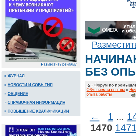
Разместит
НАЧИНА
Разместить рекламу
БЕЗ ОП
ЖУРНАЛ
НОВОСТИ И СОБЫТИЯ
»
Форум по промышле
Обменяемся опытом
»
Нач
ОБЩЕНИЕ
опыта работы
СПРАВОЧНАЯ ИНФОРМАЦИЯ
ПОВЫШЕНИЕ КВАЛИФИКАЦИИ
←
1
...
1
1470
147