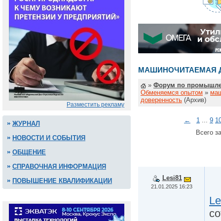
МАШИНОЧИТАЕМАЯ 
»
Форум по промышле
Обменяемся опытом
»
ма
доверенность
(Архив)
Разместить рекламу
←
1
...
9
1
ЖУРНАЛ
Всего за
НОВОСТИ И СОБЫТИЯ
ОБЩЕНИЕ
СПРАВОЧНАЯ ИНФОРМАЦИЯ
Lesi81
ПОВЫШЕНИЕ КВАЛИФИКАЦИИ
21.01.2025 16:23
Le
со