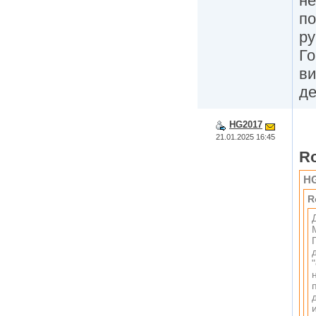
не
по
ру
Го
ви
де
HG2017
21.01.2025 16:45
R
H
R