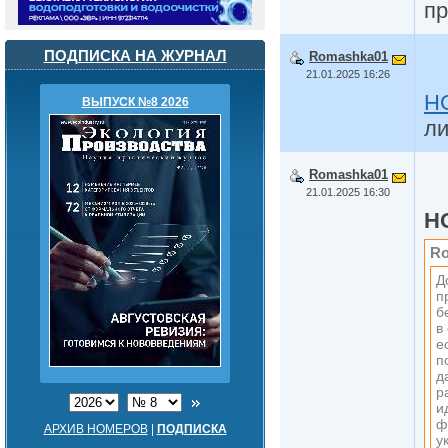
пр
ПОДПИСКА НА ЖУРНАЛ
Romashka01
21.01.2025 16:26
H
ВЫПУСК №8 2026
ли
Romashka01
21.01.2025 16:30
H
Ro
Д
п
б
в
е
п
д
р
и
ф
АРХИВ НОМЕРОВ
|
ПОДПИСКА
у