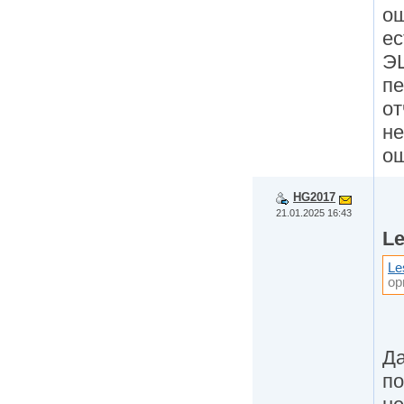
ош
ес
ЭЦ
пе
от
не
о
HG2017
21.01.2025 16:43
Le
Le
ор
Да
по