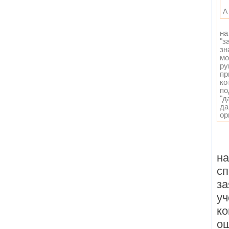
А
на
"з
зн
мо
ру
пр
ко
по
"д
да
ор
на
сп
за
уч
ко
ош