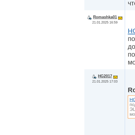
чт
Romashka01
21.01.2025 16:59
H
по
до
по
мо
HG2017
21.01.2025 17:03
R
H
по
ЭЦ
мо