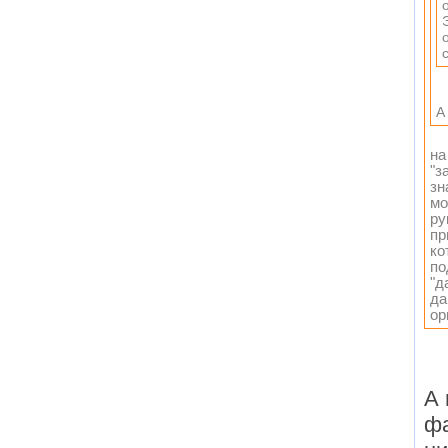
А
на
"з
зн
мо
ру
пр
ко
по
"д
да
ор
А 
фа