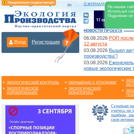
Уведомление подписчикам!
О ЖУРНАЛЕ
|
ЭЛЕКТРОНН
На нашем сайт
Используя сай
Подробнее об
НОВОСТИ ПРОЕКТА
06.08.2026
РОП после
Вход
Регистрация
12 августа
03.08.2026
Вышел авгу
производства"!
03.08.2026
Еженедельн
новые экологические 
ЭКО
ЭКОЛОГИЧЕСКИЙ КОНТРОЛЬ
ОБРАЩЕНИЕ С ОТХОДАМИ
ЭКС
ЭКОЛОГИЧЕСКОЕ
ЭКОЛОГИЧЕСКИЙ
ЭКО
НОРМИРОВАНИЕ
МОНИТОРИНГ
ТЕХ
Судебная пр
учитесь на 
ошибках, з
свои интере