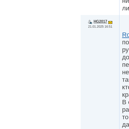
ни
л
HG2017
21.01.2025 16:51
R
по
ру
до
пе
не
та
кт
кр
В 
ра
то
да