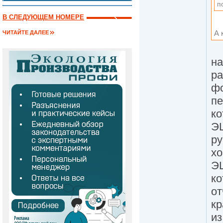
п
В СЛЕДУЮЩЕМ НОМЕРЕ
А 
ЧИТАЙТЕ ДАЛЕЕ
на
ра
фо
пе
ко
ЭЦ
ру
хо
ЭЦ
ко
от
кр
из