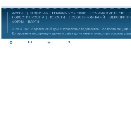
ЖУРНАЛ
|
ПОДПИСКА
|
РЕКЛАМА В ЖУРНАЛЕ
|
РЕКЛАМА В ИНТЕРНЕТ
|
НОВОСТИ ПРОЕКТА
|
НОВОСТИ
|
НОВОСТИ КОМПАНИЙ
|
МЕРОПРИЯТ
ФОРУМ
|
БЛОГИ
© 2004-2026
Издательский дом «Отраслевые ведомости»
. Все права защище
Копирование информации данного сайта допускается только при условии указ