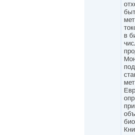
отх
быт
мет
ток
в б
чис
про
Мон
под
ста
мет
Евр
опр
при
объ
био
Кни