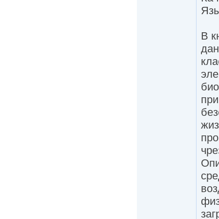
Язы
В к
дан
кла
эле
био
при
без
жиз
про
чре
Опи
сре
воз
физ
заг