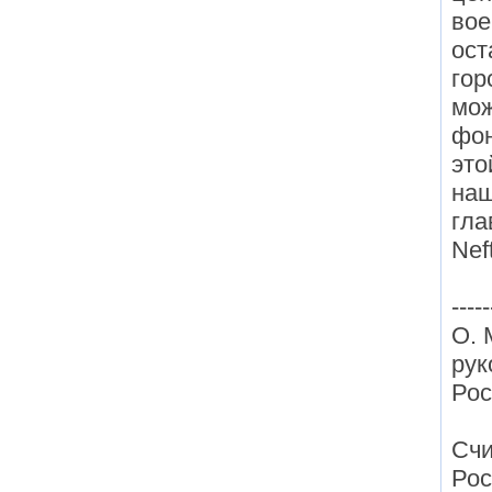
вое
ост
гор
мож
фон
это
наш
гла
Nef
-----
О. 
рук
Рос
Счи
Рос