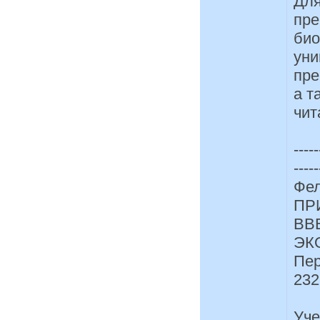
Для
пре
био
уни
пре
а т
чит
-----
-----
Фел
ПР
ВВ
ЭК
Пер
232
Уче