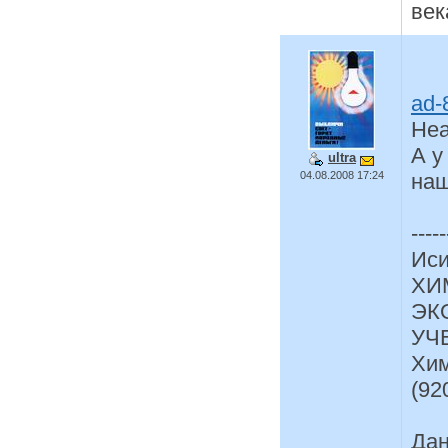
века
ad-
Неа
А у
ultra
04.08.2008 17:24
наш
-----
Иси
ХИ
ЭК
УЧ
Хим
(92
Дан