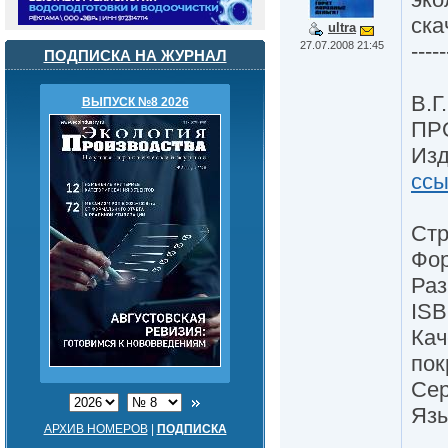
ска
ultra
27.07.2008 21:45
-----
ПОДПИСКА НА ЖУРНАЛ
В.Г
ВЫПУСК №8 2026
ПР
Изд
ссы
Стр
Фор
Раз
ISB
Кач
пок
Сер
Язы
АРХИВ НОМЕРОВ
|
ПОДПИСКА