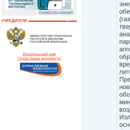
эне
обе
Разместить рекламу
(га
УЧРЕДИТЕЛИ
тве
ана
пар
апп
Издательский дом
обр
"Отраслевые ведомости"
вре
лит
Пре
нов
обо
ми
воз
Изл
осн