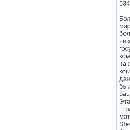
034
Бол
мир
бол
нек
гос
ком
Так
ког
дан
был
бар
Эта
сто
мат
She