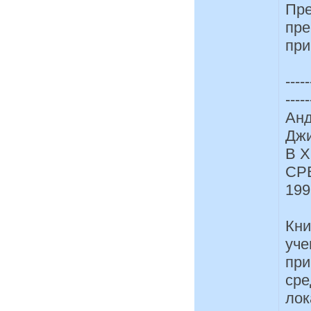
Пре
пре
при
-----
-----
Анд
Джи
В 
СРЕ
199
Кни
уче
при
сре
лок