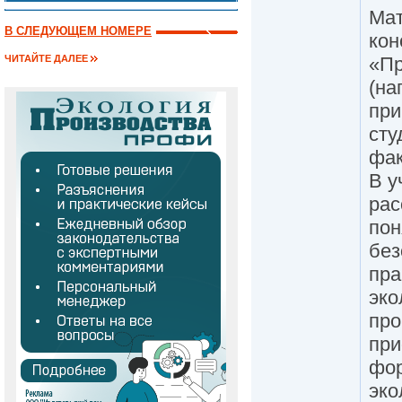
Мат
В СЛЕДУЮЩЕМ НОМЕРЕ
кон
«Пр
ЧИТАЙТЕ ДАЛЕЕ
(на
при
сту
фак
В у
рас
пон
без
пра
эко
про
при
фор
эко