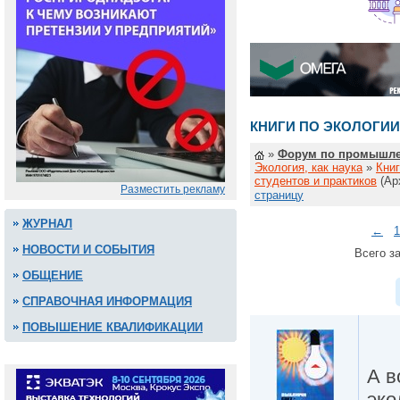
КНИГИ ПО ЭКОЛОГИИ
»
Форум по промышле
Экология, как наука
»
Книг
студентов и практиков
(Ар
Разместить рекламу
страницу
ЖУРНАЛ
←
1
НОВОСТИ И СОБЫТИЯ
Всего за
ОБЩЕНИЕ
СПРАВОЧНАЯ ИНФОРМАЦИЯ
ПОВЫШЕНИЕ КВАЛИФИКАЦИИ
А в
эко