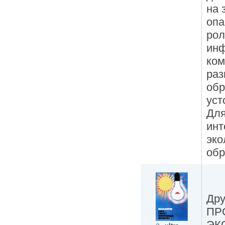
на 
опа
рол
ин
ком
раз
обр
уст
Для
инт
эко
обр
Дру
ПР
ЭК