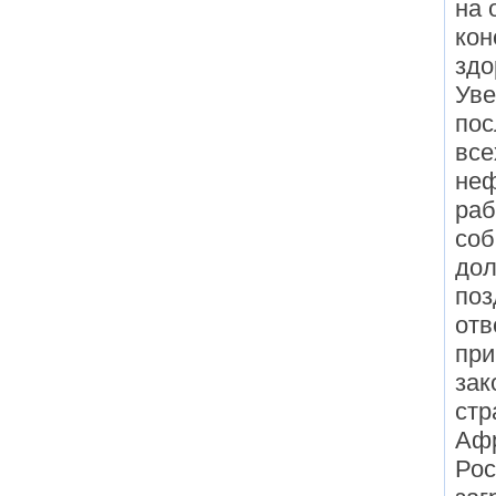
на 
кон
здо
Уве
пос
все
не
раб
соб
дол
поз
отв
при
зак
стр
Афр
Рос