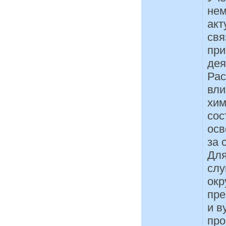
нем
акт
свя
при
дея
Рас
вли
хим
сос
осв
за 
Для
слу
окр
пре
и в
про