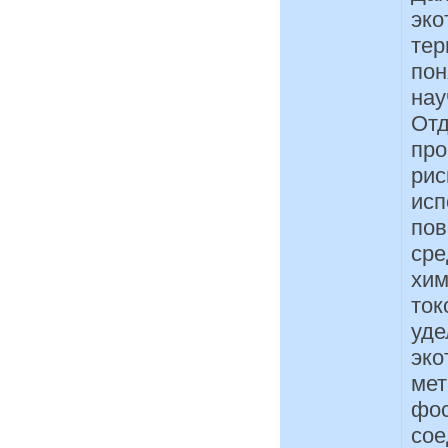
эко
тер
пон
нау
Отд
про
рис
исп
пов
сре
хим
ток
уде
эко
мет
фос
сое