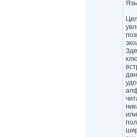
Язы
Цел
увл
поз
эко
Зде
клю
вст
дан
удо
алф
чит
ник
или
пол
шир