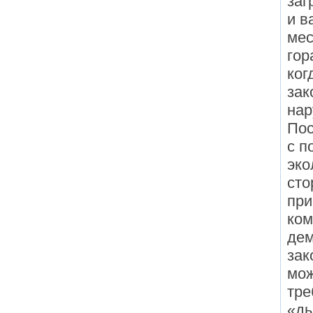
заг
и в
мес
гор
ког
зак
нар
Пос
с п
эко
сто
при
ком
дем
зак
мож
тре
«ды