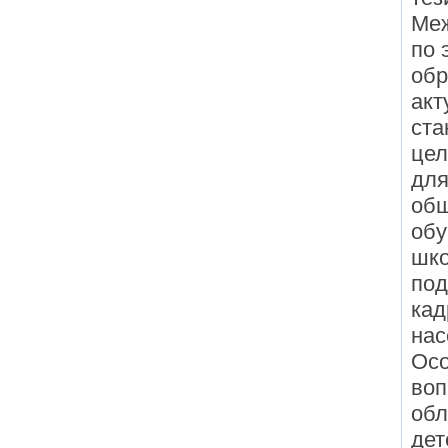
Ме
по 
обр
акт
ста
цел
для
общ
обу
шко
под
кад
нас
Осо
воп
обл
дет