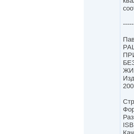
ква
соо
-----
Пав
РА
ПР
БЕ
ЖИ
Изд
200
Стр
Фор
Раз
ISB
Кач