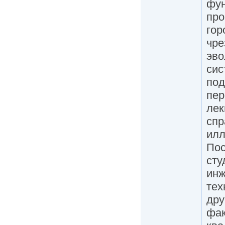
фун
про
гор
чре
эво
сис
под
пер
лек
спр
илл
Пос
сту
инж
тех
дру
фак