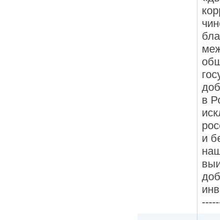
кор
чин
бла
меж
общ
гос
доб
в Р
иск
рос
и б
наш
выи
доб
инв
-----