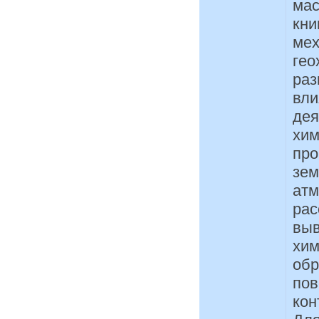
мас
кни
мех
гео
раз
вли
дея
хим
про
зем
атм
рас
выв
хим
обр
пов
кон