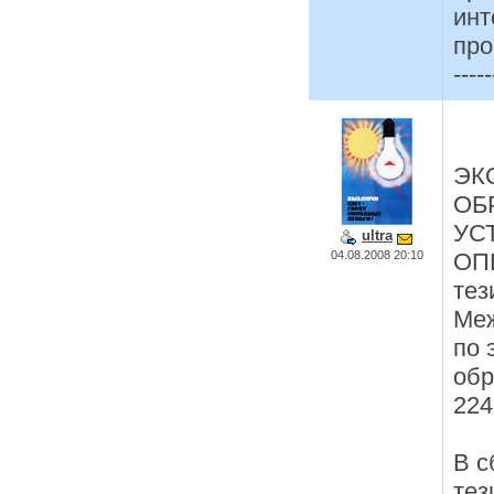
инт
про
-----
ЭК
ОБ
УС
ultra
04.08.2008 20:10
ОП
тез
Ме
по 
обр
224
В с
тез