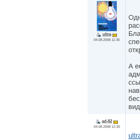
Одн
рас
Бла
ultra
04.08.2008 11:36
спе
отк
А е
адм
ссы
нав
бес
вид
ad-82
04.08.2008 12:30
ultr