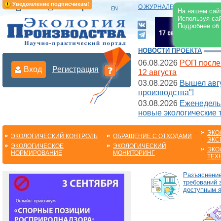
Уведомление подписчикам!
О ЖУРНАЛЕ
|
ЭЛЕКТРОНН
На нашем сайт
Используя сай
Подробнее об
НОВОСТИ ПРОЕКТА
06.08.2026
РОП после
Вход
Регистрация
12 августа
03.08.2026
Вышел авгу
производства"!
03.08.2026
Еженедельн
новые экологические 
ЭКО
ЭКОЛОГИЧЕСКИЙ КОНТРОЛЬ
ОБРАЩЕНИЕ С ОТХОДАМИ
ЭКС
ЭКОЛОГИЧЕСКОЕ
ЭКОЛОГИЧЕСКИЙ
ЭКО
НОРМИРОВАНИЕ
МОНИТОРИНГ
ТЕХ
Разъяснени
требований 
доступным 