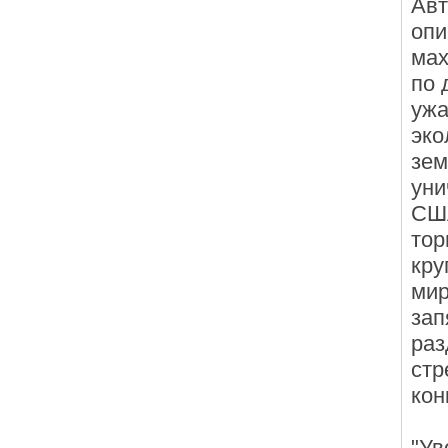
Авт
опи
мах
по 
ужа
эко
зем
уни
США
тор
кру
мир
зап
раз
стр
кон
"Ув