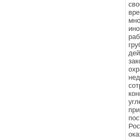
сво
вре
мн
ино
раб
гру
дей
зак
охр
нед
сот
кон
угл
при
пос
Рос
ока