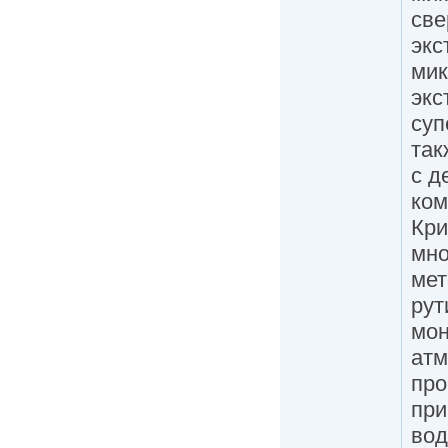
све
экс
мик
экс
суп
так
с д
ком
Кри
мно
мет
рут
мон
атм
пр
при
вод