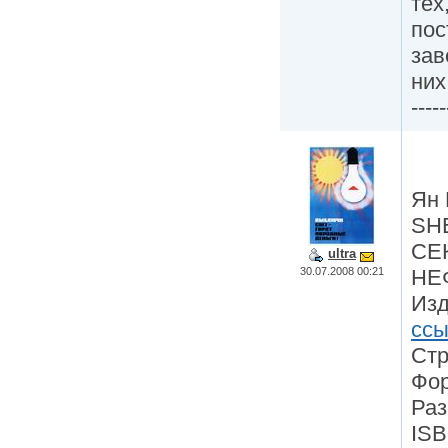
тех
пос
зав
них
-----
Ян 
SH
СЕ
ultra
30.07.2008 00:21
НЕ
Изд
ссы
Стр
Фор
Раз
ISB