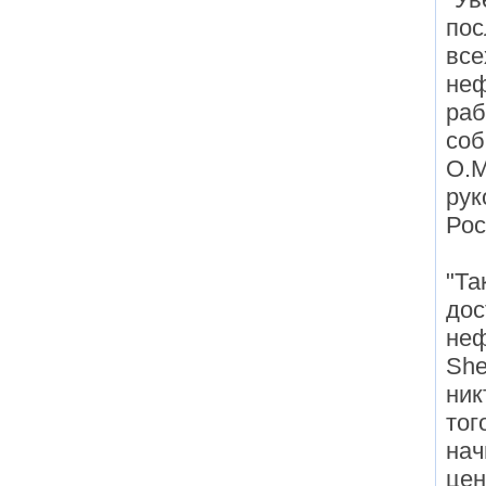
пос
все
не
раб
соб
О.М
рук
Рос
"Та
дос
неф
She
ник
тог
нач
цен