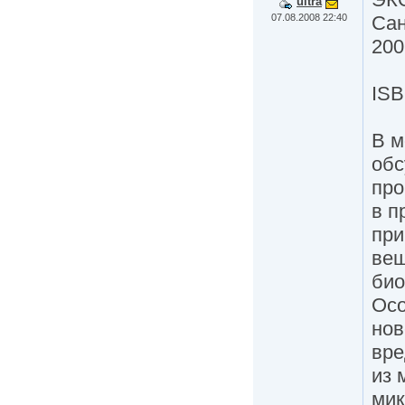
ultra
07.08.2008 22:40
Сан
200
ISB
В м
обс
про
в п
при
вещ
био
Осо
нов
вре
из 
мик