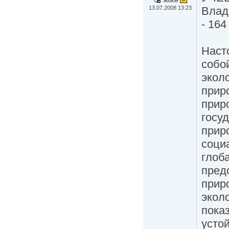
13.07.2008 13:23
Влад
- 164
Наст
собо
экол
прир
прир
госу
прир
соци
глоб
пред
прир
экол
пока
усто