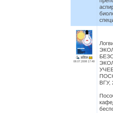
преп
аспи
биол
спец
Логв
ЭКО
БЕЗ
ultra
08.07.2008 17:48
ЭКО
УЧЕ
ПОСО
ВГУ, 
Посо
кафе
бесп