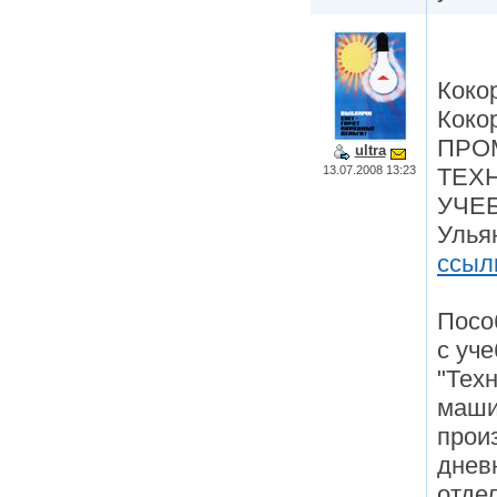
Кокор
Коко
ПРО
ultra
13.07.2008 13:23
ТЕХ
УЧЕБ
Ульян
ссыл
Посо
с уч
"Тех
маши
прои
дневн
отде