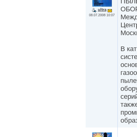
ПЫЛ
ОБОР
ultra
08.07.2008 10:07
Межд
Цент
Моск
В ка
сист
осно
газоо
пыле
обор
сери
такж
пром
обра