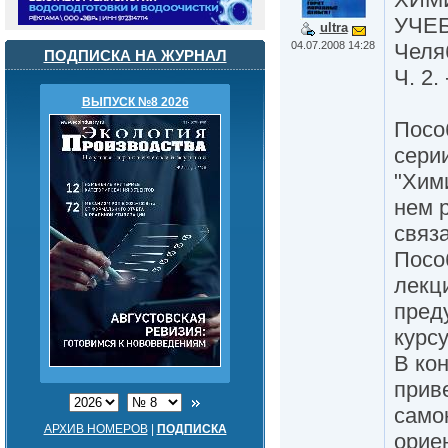
УЧЕБ
ultra
04.07.2008 14:28
Челя
ПОДПИСКА НА ЖУРНАЛ
Ч. 2. 
ВЫПУСК №8 2026
Посо
сери
"Хим
нем 
связ
Посо
лекц
пред
курс
В ко
прив
само
АРХИВ НОМЕРОВ
|
ПОДПИСКА
орие