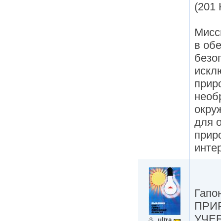
(201 
Мисс
в об
безо
искл
прир
необ
окру
для 
прир
инте
Гапо
ПРИ
УЧЕБ
ultra