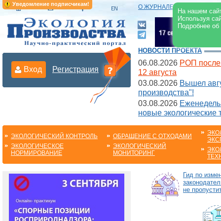
Уведомление подписчикам!
О ЖУРНАЛЕ
|
ЭЛЕКТРОНН
На нашем сайт
Используя сай
Подробнее об
НОВОСТИ ПРОЕКТА
06.08.2026
РОП после
Вход
Регистрация
12 августа
03.08.2026
Вышел авгу
производства"!
03.08.2026
Еженедельн
новые экологические 
ЭКО
ЭКОЛОГИЧЕСКИЙ КОНТРОЛЬ
ОБРАЩЕНИЕ С ОТХОДАМИ
ЭКС
ЭКОЛОГИЧЕСКОЕ
ЭКОЛОГИЧЕСКИЙ
ЭКО
НОРМИРОВАНИЕ
МОНИТОРИНГ
ТЕХ
Гид по изме
законодател
не пропустит