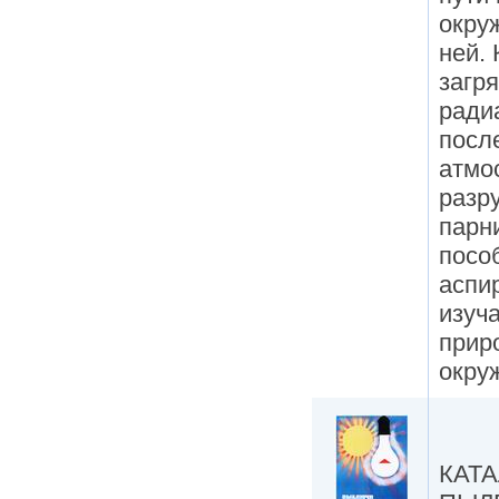
окру
ней.
загр
ради
посл
атмо
разр
парн
посо
аспи
изуч
прир
окру
КАТ