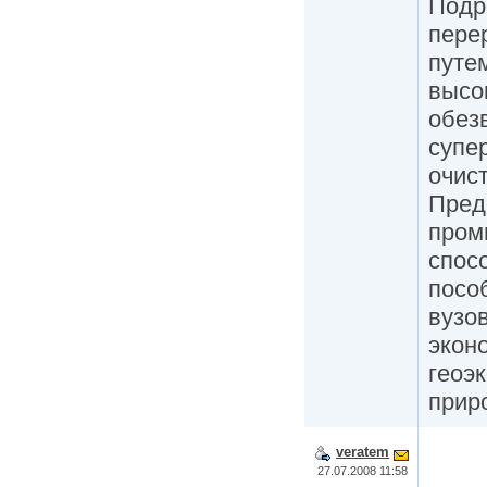
Подр
пере
путе
высо
обез
супе
очис
Пред
пром
спос
посо
вузо
экон
геоэ
прир
veratem
27.07.2008 11:58