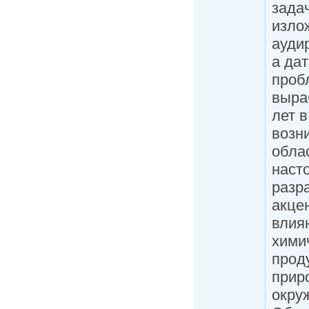
зада
изло
ауди
а да
проб
выра
лет 
возн
обла
наст
разр
акце
влия
хими
прод
прир
окру