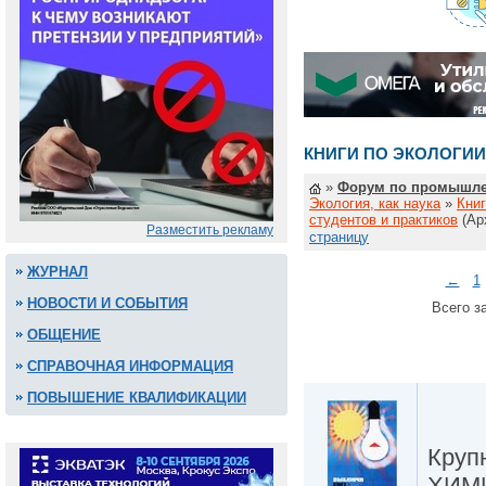
КНИГИ ПО ЭКОЛОГИИ
»
Форум по промышле
Экология, как наука
»
Книг
студентов и практиков
(Ар
Разместить рекламу
страницу
ЖУРНАЛ
←
1
НОВОСТИ И СОБЫТИЯ
Всего за
ОБЩЕНИЕ
СПРАВОЧНАЯ ИНФОРМАЦИЯ
ПОВЫШЕНИЕ КВАЛИФИКАЦИИ
Крупн
ХИМ