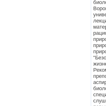
биол
Воро
унив
лекц
мате
раци
прир
прир
прир
"Без
жизн
Реко
преп
аспи
биол
спец
слуш