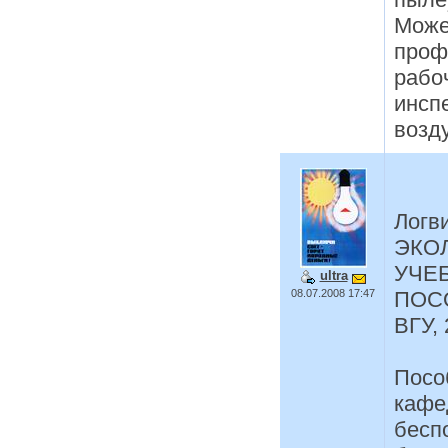
Може
проф
рабо
инсп
возд
Логв
ЭКО
УЧЕ
ultra
08.07.2008 17:47
ПОСО
ВГУ, 
Посо
кафе
бесп