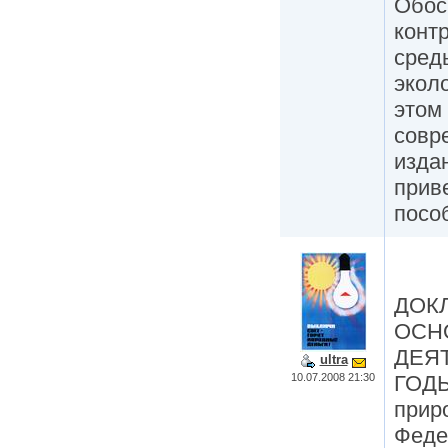
Обос
конт
сред
экол
этом
совр
изда
прив
посо
ДОКЛ
ОСН
ДЕЯТ
ultra
10.07.2008 21:30
ГОДЫ
прир
Феде