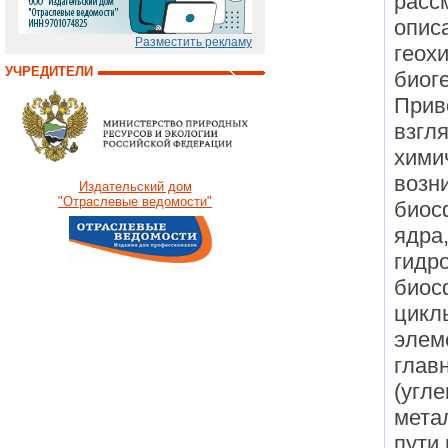
расс
опис
Разместить рекламу
геох
УЧРЕДИТЕЛИ
биог
Прив
взгл
хими
возн
Издательский дом
"Отраслевые ведомости"
биос
ядра
гидр
биос
цикл
элем
глав
(угл
мета
пути