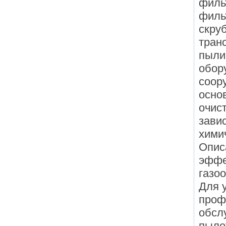
филь
филь
скру
тран
пыли
обор
соор
осно
очис
зави
хими
Опис
эффе
газо
Для 
проф
обсл
пыле