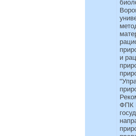
биол
Воро
унив
мето
мате
раци
прир
и ра
прир
прир
"Упр
прир
Реко
ФПК 
госу
напр
прир