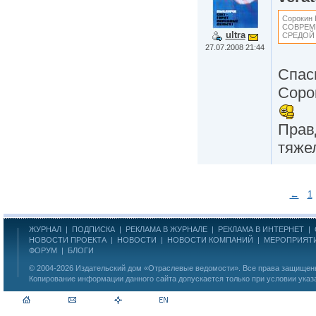
Сорокин
СОВРЕМ
ultra
СРЕДОЙ
27.07.2008 21:44
Спаси
Соро
Прав
тяже
←
1
ЖУРНАЛ
|
ПОДПИСКА
|
РЕКЛАМА В ЖУРНАЛЕ
|
РЕКЛАМА В ИНТЕРНЕТ
|
НОВОСТИ ПРОЕКТА
|
НОВОСТИ
|
НОВОСТИ КОМПАНИЙ
|
МЕРОПРИЯТ
ФОРУМ
|
БЛОГИ
© 2004-2026
Издательский дом «Отраслевые ведомости»
. Все права защище
Копирование информации данного сайта допускается только при условии указ