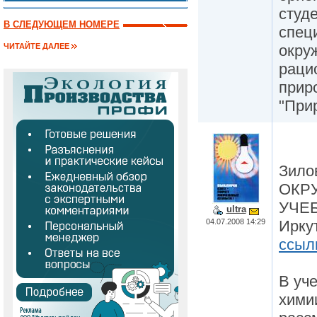
студ
В СЛЕДУЮЩЕМ НОМЕРЕ
спец
окру
ЧИТАЙТЕ ДАЛЕЕ
раци
прир
"При
Зило
ОКР
УЧЕБ
ultra
04.07.2008 14:29
Иркут
ссыл
В уч
хими