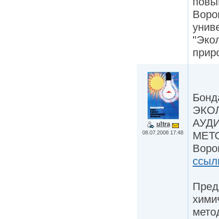
повы
Воро
унив
"Эко
прир
Бонд
ЭКО
АУД
ultra
08.07.2008 17:48
МЕТ
Ворон
ссыл
Пред
хими
мето