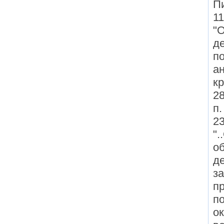
П
11
"
д
п
ан
кр
28
п.
23
"
о
д
з
п
п
о