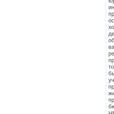
ю
и
п
о
х
д
об
в
р
пр
т
бы
уч
п
жи
пр
б
Н