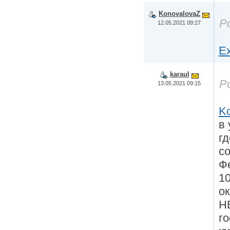
KonovalovaZ
Р
12.05.2021 09:27
Ex
karaul
Р
13.05.2021 09:15
K
в
гд
со
Ф
10
о
Н
г