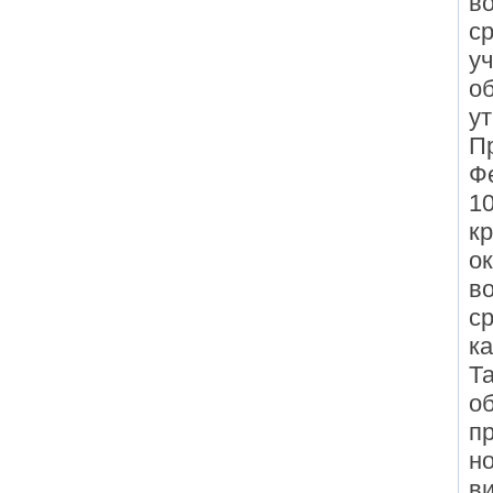
в
ср
уч
об
у
П
Ф
1
к
о
в
ср
ка
Т
о
п
н
в