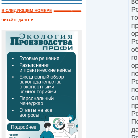
во
Р
В СЛЕДУЮЩЕМ НОМЕРЕ
то
ЧИТАЙТЕ ДАЛЕЕ
п
ор
Р
о
го
ор
по
Р
по
сл
п
Ро
П
да
Р