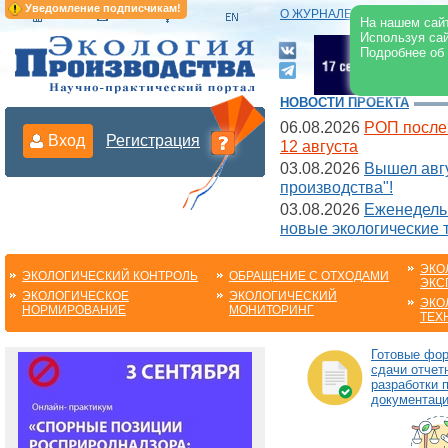
Уведомление подписчикам!
О ЖУРНАЛЕ
|
ЭЛЕКТРОНН
На нашем сайт
Используя сай
Подробнее об
НОВОСТИ ПРОЕКТА
06.08.2026
РОП после
Вход
Регистрация
12 августа
03.08.2026
Вышел авгу
производства"!
03.08.2026
Еженедельн
новые экологические 
ЭКО
ЭКОЛОГИЧЕСКИЙ КОНТРОЛЬ
ОБРАЩЕНИЕ С ОТХОДАМИ
ЭКС
ЭКОЛОГИЧЕСКОЕ
ЭКОЛОГИЧЕСКИЙ
ЭКО
НОРМИРОВАНИЕ
МОНИТОРИНГ
ТЕХ
Готовые фо
сдачи отчет
разработки 
документац