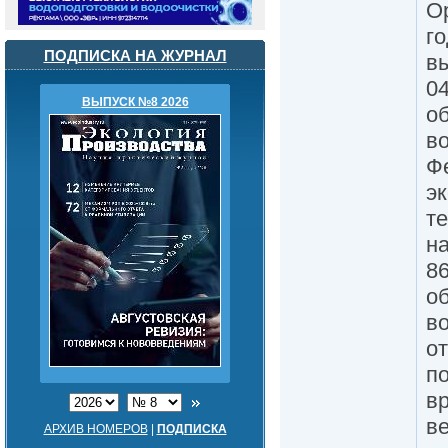
О
го
ПОДПИСКА НА ЖУРНАЛ
в
04
ВЫПУСК №8 2026
о
в
Ф
эк
т
на
8
о
в
о
п
в
в
АРХИВ НОМЕРОВ
|
ПОДПИСКА