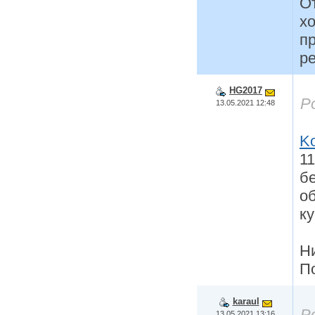
От
х
п
ре
HG2017
Р
13.05.2021 12:48
K
11
б
о
ку
Ни
По
karaul
Р
13.05.2021 13:16