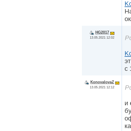
K
На
о
HG2017
Р
13.05.2021 12:02
K
эт
с 
KonovalovaZ
Р
13.05.2021 12:12
и 
бу
о
ка