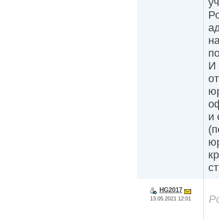
уч
Р
а
н
по
И 
о
юр
о
и
(п
ю
к
ст
HG2017
Р
13.05.2021 12:01