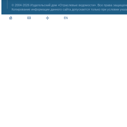
© 2004-2026
Издательский дом «Отраслевые ведомости»
. Все права защище
Копирование информации данного сайта допускается только при условии указ