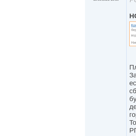
H
Ko
бе
вод
Ни
П
З
ес
с
бу
де
го
Т
Р