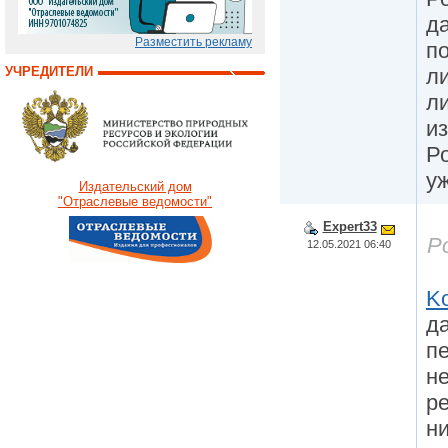
д
Разместить рекламу
п
л
УЧРЕДИТЕЛИ
л
и
Р
у
Издательский дом
"Отраслевые ведомости"
Expert33
Р
12.05.2021 06:40
K
д
п
н
ре
ни