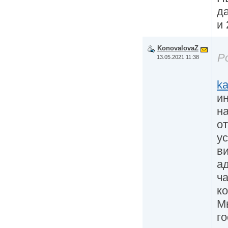
да
и 
KonovalovaZ
Р
13.05.2021 11:38
ka
и
н
о
у
ви
а
ч
к
М
г