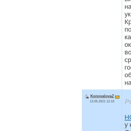
н
ук
Кр
по
ка
о
в
ср
г
об
на
KonovalovaZ
Р
13.05.2021 12:15
H
у 