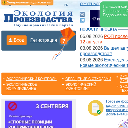
Уведомление подписчикам!
О ЖУРНАЛЕ
|
ЭЛЕКТРОНН
На нашем сайт
Используя сай
Подробнее об
НОВОСТИ ПРОЕКТА
06.08.2026
РОП после
Вход
Регистрация
12 августа
03.08.2026
Вышел авгу
производства"!
03.08.2026
Еженедельн
новые экологические 
ЭКО
ЭКОЛОГИЧЕСКИЙ КОНТРОЛЬ
ОБРАЩЕНИЕ С ОТХОДАМИ
ЭКС
ЭКОЛОГИЧЕСКОЕ
ЭКОЛОГИЧЕСКИЙ
ЭКО
НОРМИРОВАНИЕ
МОНИТОРИНГ
ТЕХ
Готовые фо
сдачи отчет
разработки 
документац