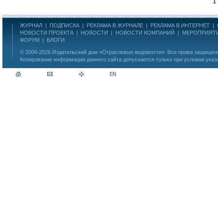
1
ЖУРНАЛ
|
ПОДПИСКА
|
РЕКЛАМА В ЖУРНАЛЕ
|
РЕКЛАМА В ИНТЕРНЕТ
|
НОВОСТИ ПРОЕКТА
|
НОВОСТИ
|
НОВОСТИ КОМПАНИЙ
|
МЕРОПРИЯТ
ФОРУМ
|
БЛОГИ
© 2004-2026
Издательский дом «Отраслевые ведомости»
. Все права защище
Копирование информации данного сайта допускается только при условии указ