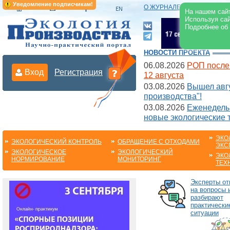
Уведомление подписчикам!
О ЖУРНАЛЕ
|
ЭЛЕКТРОНН
На нашем сайт
Используя сай
Подробнее об
НОВОСТИ ПРОЕКТА
06.08.2026
РОП после
Вход
Регистрация
12 августа
03.08.2026
Вышел авгу
производства"!
03.08.2026
Еженедельн
новые экологические 
ЭКО
ЭКОЛОГИЧЕСКИЙ КОНТРОЛЬ
ОБРАЩЕНИЕ С ОТХОДАМИ
ЭКС
ЭКОЛОГИЧЕСКОЕ
ЭКОЛОГИЧЕСКИЙ
ЭКО
НОРМИРОВАНИЕ
МОНИТОРИНГ
ТЕХ
Эксперты от
на вопросы 
разбирают
практически
ситуации