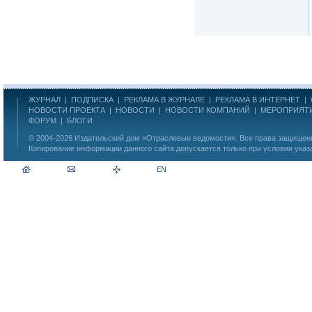
ЖУРНАЛ
|
ПОДПИСКА
|
РЕКЛАМА В ЖУРНАЛЕ
|
РЕКЛАМА В ИНТЕРНЕТ
|
НОВОСТИ ПРОЕКТА
|
НОВОСТИ
|
НОВОСТИ КОМПАНИЙ
|
МЕРОПРИЯТ
ФОРУМ
|
БЛОГИ
© 2004-2026
Издательский дом «Отраслевые ведомости»
. Все права защище
Копирование информации данного сайта допускается только при условии указ