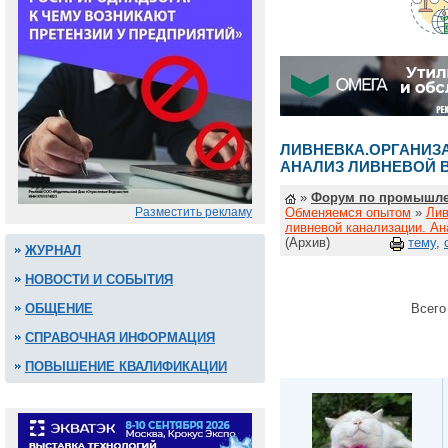
ЛИВНЕВКА.ОРГАНИЗ
АНАЛИЗ ЛИВНЕВОЙ 
»
Форум по промышле
Разместить рекламу
Обменяемся опытом
»
Лив
ливневой канализации. Ан
(Архив)
тему
,
ЖУРНАЛ
НОВОСТИ И СОБЫТИЯ
ОБЩЕНИЕ
Всего
СПРАВОЧНАЯ ИНФОРМАЦИЯ
ПОВЫШЕНИЕ КВАЛИФИКАЦИИ