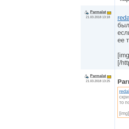
Parmalat
reda
21.03.2018 13:18
был
есл
ее 
[img
[/ht
Parmalat
Par
21.03.2018 13:25
reda
скри
то п
[img