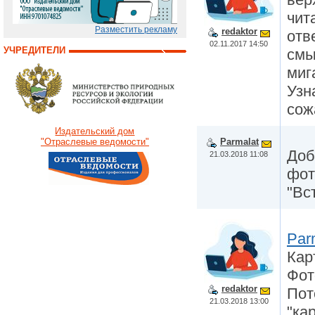
чит
Разместить рекламу
redaktor
отв
02.11.2017 14:50
УЧРЕДИТЕЛИ
смы
миг
Узн
сож
Издательский дом
Parmalat
"Отраслевые ведомости"
Доб
21.03.2018 11:08
фот
"Вс
Par
Кар
Фот
redaktor
Пот
21.03.2018 13:00
"ка