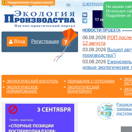
Уведомление подписчикам!
О ЖУРНАЛЕ
|
ЭЛЕКТРОНН
На нашем сайт
Используя сай
Подробнее об
НОВОСТИ ПРОЕКТА
06.08.2026
РОП после
Вход
Регистрация
12 августа
03.08.2026
Вышел авгу
производства"!
03.08.2026
Еженедельн
новые экологические 
ЭКО
ЭКОЛОГИЧЕСКИЙ КОНТРОЛЬ
ОБРАЩЕНИЕ С ОТХОДАМИ
ЭКС
ЭКОЛОГИЧЕСКОЕ
ЭКОЛОГИЧЕСКИЙ
ЭКО
НОРМИРОВАНИЕ
МОНИТОРИНГ
ТЕХ
Разъясн
требова
доступн