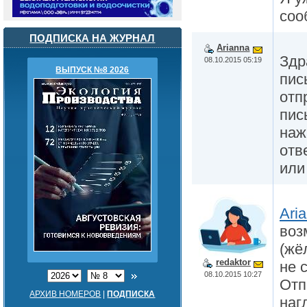
соо
ПОДПИСКА НА ЖУРНАЛ
Arianna
Здр
08.10.2015 05:19
ВЫПУСК №8 2026
пис
отп
пис
наж
отв
или
Ari
воз
(жё
redaktor
не 
08.10.2015 10:27
Отп
АРХИВ НОМЕРОВ
|
ПОДПИСКА
наг