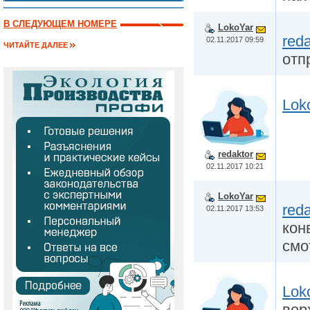
В СЛЕДУЮЩЕМ НОМЕРЕ
LokoYar
reda
02.11.2017 09:59
ЧИТАЙТЕ ДАЛЕЕ
отп
Lok
redaktor
02.11.2017 10:21
LokoYar
reda
02.11.2017 13:53
кон
смо
Lok
вер