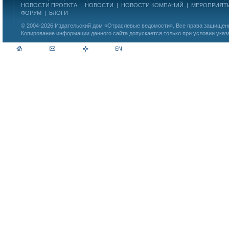
НОВОСТИ ПРОЕКТА
|
НОВОСТИ
|
НОВОСТИ КОМПАНИЙ
|
МЕРОПРИЯТ
ФОРУМ
|
БЛОГИ
© 2004-2026
Издательский дом «Отраслевые ведомости»
. Все права защище
Копирование информации данного сайта допускается только при условии указ