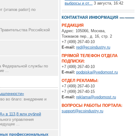
выбросы и от...
3 августа, 16:42
 (этапов работ) по
КОНТАКТНАЯ ИНФОРМАЦИЯ
РЕДАКЦИЯ
 Правительства Российской
Адрес: 105066, Москва,
Токмаков пер., д. 16, стр. 2
+7 (499) 267-40-10
E-mail:
red@ecoindustry.ru
ПРЯМОЙ ТЕЛЕФОН ОТДЕЛА
ПОДПИСКИ:
а Федеральной службы по
+7 (499) 267-40-10
е ...
E-mail:
podpiska@vedomost.ru
ОТДЕЛ РЕКЛАМЫ:
+7 (499) 267-40-10
+7 (499) 267-40-15
мышленности»
E-mail:
reklama@vedomost.ru
во во благо: внедрение и
ВОПРОСЫ РАБОТЫ ПОРТАЛА:
support@ecoindustry.ru
А» в 113,8 млн рублей
льного управления
едущее ...
ьных профессиональных