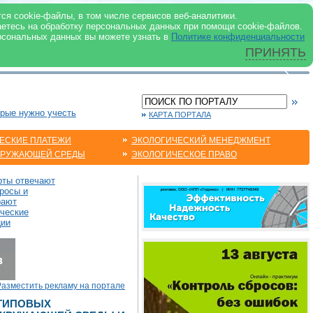
 ИНТЕРНЕТ
ся cookie-файлы, в том числе сервисов веб-аналитики.
аетесь на обработку персональных данных при помощи cookie-файлов.
рсональных данных вы можете узнать в
Политике конфиденциальности
ПРИНЯТЬ
орые нужно учесть
КАРТА ПОРТАЛА
ЕСКИЕ ПЛАТЕЖИ
ЭКОЛОГИЧЕСКИЙ МЕНЕДЖМЕНТ
КРУЖАЮЩЕЙ СРЕДЫ
ЭКОЛОГИЧЕСКОЕ ПРАВО
рты отвечают
росы и
рают
ические
ции
Разместить рекламу на портале
 ТИПОВЫХ