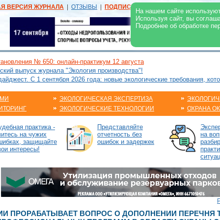
АЯ ВЕРСИЯ ЖУРНАЛА
|
ОТЗЫВЫ
|
ПОДПИСКА
|
РЕКЛАМА:
В ЖУРНАЛЕ
В
На нашем сайте используют
Используя сайт, вы соглаш
Подробнее об обработке пе
ановления № 650: онлайн-практикум 12 августа
ский выпуск журнала "Экология производства"!
йджест. С 1 сентября 2026 года: новые экологические требования, кот
АМИ
ЭКОЛОГИЧЕСКАЯ ЭКСПЕРТИЗА
ЭКОЛОГИЧ
ИТОРИНГ
ЭКОЛОГИЧЕСКИЕ ТЕХНОЛОГИИ
ОХРАНА О
удебная практика -
Представляйте
Экспе
читесь на чужих
отчетность без
на воп
шибках, защищайте
ошибок и задержек
разби
вои интересы!
практ
ситуа
И ПРОРАБАТЫВАЕТ ВОПРОС О ДОПОЛНЕНИИ ПЕРЕЧНЯ