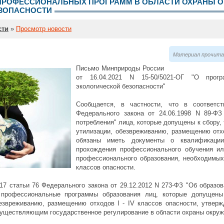
РОФЕССИОНАЛЬНЫХ ПРОГРАММ В ОБЛАСТИ ОХРАНЫ 
ЗОПАСНОСТИ
сти
»
Просмотр новости
Материал прочитан
Письмо Минприроды России
от 16.04.2021 N 15-50/5021-ОГ "О прог
экологической безопасности"
Сообщается, в частности, что в соответс
Федерального закона от 24.06.1998 N 89-ФЗ
потребления" лица, которые допущены к сбору,
утилизации, обезвреживанию, размещению отхо
обязаны иметь документы о квалификации
прохождения профессионального обучения ил
профессионального образования, необходимых 
классов опасности.
 17 статьи 76 Федерального закона от 29.12.2012 N 273-ФЗ "Об образо
профессиональные программы образования лиц, которые допущены 
безвреживанию, размещению отходов I - IV классов опасности, утве
существляющим государственное регулирование в области охраны окру