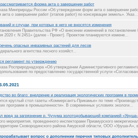
 рассматривается форма акта о завершении работ
каза Минприроды России «Об утверждении форм акта о завершении работ
 акта о завершении работ (этапов работ) по консервации земель». Указ...
аний и случаи, при которых в него не вносятся изменения
тановления Правительства РФ «О внесении изменений в постановление
я 2020 г. N 2451» (далее - Проект). Проектом планируются измене...
речень опасных инвазивных растений для лесов
ерального агентства лесного хозяйст...
ся регламент по утверждению
каза Росприроднадзора «Об утверждении Административного регламент
допользования по предоставлению государственной услуги «Согласовани
6.05.2021
дство во благо: внедрение и реализация экологических программ в про
оится круглый стол газеты «Коммерсантъ-Прикамье» по теме «Производст
ких программ в промышленности». В современных условиях экологи...
л вред за загрязнение р. Чучума золотодобывающей компанией «Уруша-
ого мероприятия, проведенного инспекторами Приамурского межрегиона
ерритории Сковородинского района Амурской области, ООО «Уруша-А», в
рорабатывает вопрос о дополнении перечня типовых дополнител