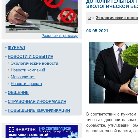
ДОПОЛНИТЕЛЬНЫХ П
ЭКОЛОГИЧЕСКОЙ БЕ
»
Экологические ново
06.05.2021
Разместить рекламу
ЖУРНАЛ
НОВОСТИ И СОБЫТИЯ
Экологические новости
Новости компаний
Мероприятия
Новости проекта
ОБЩЕНИЕ
СПРАВОЧНАЯ ИНФОРМАЦИЯ
ПОВЫШЕНИЕ КВАЛИФИКАЦИИ
В соответствии с пунктом
типовые дополнительные 
обработке, утилизации, о
исполнительной власти, о