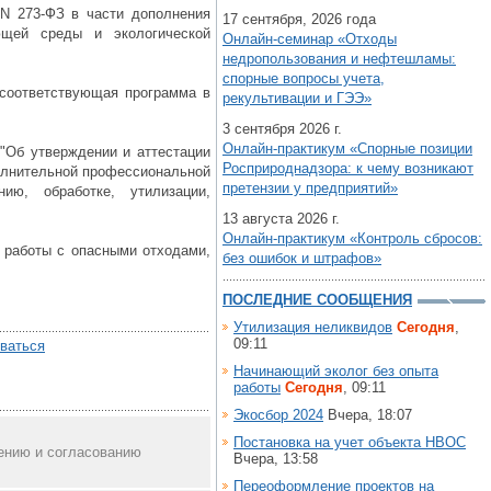
N 273-ФЗ в части дополнения
17 сентября, 2026 года
ющей среды и экологической
Онлайн-семинар «Отходы
недропользования и нефтешламы:
спорные вопросы учета,
 соответствующая программа в
рекультивации и ГЭЭ»
3 сентября 2026 г.
Онлайн-практикум «Спорные позиции
"Об утверждении и аттестации
Росприроднадзора: к чему возникают
полнительной профессиональной
претензии у предприятий»
ю, обработке, утилизации,
13 августа 2026 г.
Онлайн-практикум «Контроль сбросов:
 работы с опасными отходами,
без ошибок и штрафов»
ПОСЛЕДНИЕ СООБЩЕНИЯ
Утилизация неликвидов
Сегодня
,
09:11
оваться
Начинающий эколог без опыта
работы
Сегодня
, 09:11
Экосбор 2024
Вчера, 18:07
Постановка на учет объекта НВОС
рению и согласованию
Вчера, 13:58
Переоформление проектов на