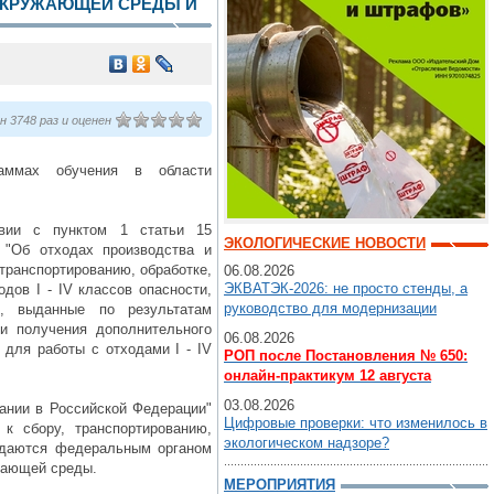
ОКРУЖАЮЩЕЙ СРЕДЫ И
 3748 раз и оценен
раммах обучения в области
твии с пунктом 1 статьи 15
ЭКОЛОГИЧЕСКИЕ НОВОСТИ
 "Об отходах производства и
 транспортированию, обработке,
06.08.2026
ЭКВАТЭК-2026: не просто стенды, а
дов I - IV классов опасности,
руководство для модернизации
, выданные по результатам
и получения дополнительного
06.08.2026
для работы с отходами I - IV
РОП после Постановления № 650:
онлайн-практикум 12 августа
03.08.2026
вании в Российской Федерации"
Цифровые проверки: что изменилось в
к сбору, транспортированию,
экологическом надзоре?
рждаются федеральным органом
жающей среды.
МЕРОПРИЯТИЯ