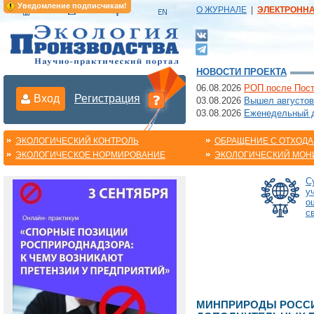
Уведомление подписчикам!
О ЖУРНАЛЕ
|
ЭЛЕКТРОНН
НОВОСТИ ПРОЕКТА
06.08.2026
РОП после Пост
Вход
Регистрация
03.08.2026
Вышел августов
03.08.2026
Еженедельный да
ЭКОЛОГИЧЕСКИЙ КОНТРОЛЬ
ОБРАЩЕНИЕ С ОТХОД
ЭКОЛОГИЧЕСКОЕ НОРМИРОВАНИЕ
ЭКОЛОГИЧЕСКИЙ МОН
С
у
о
с
МИНПРИРОДЫ РОССИ