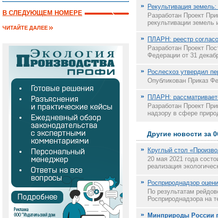
Рекультивация земель:
В СЛЕДУЮЩЕМ НОМЕРЕ
Разработан Проект При
рекультивации земель и
ЧИТАЙТЕ ДАЛЕЕ
ПЛАРН: реестр согласов
Разработан Проект Пос
Федерации от 31 декабр
Рослесхоз утвердил пе
Опубликован Приказ Фед
ПЛАРН: рассматривает
Разработан Проект При
надзору в сфере приро
Другие новости за 0
Круглый стол «Произво
20 мая 2021 года сост
реализация экологичес
Росприроднадзор оцени
По результатам рейдов
Росприроднадзора на т
Минприроды России п