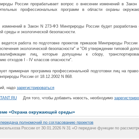
ироды России прорабатывает вопрос о внесении изменений в Закон 
ительных профессиональных программ в области охраны окружа
х изменений в Закон N 273-ФЗ Минприроды России будет разработана
й среды и экологической безопасности.
ведется работа по подготовке проектов приказов Минприроды России 
беспечения экологической безопасности" и "Об утверждении типовой до
валификации лиц, которые допущены к сбору, транспортировани
ю отходов I - IV классов опасности".
ует примерная программа профессиональной подготовки лиц на право
природы России от 18.12.2002 N 868.
ий, надо
зарегистрироваться
TANT.RU
Для того, чтобы добавить новость, необходимо
зарегистрир
теме «Охрана окружающей среды»
 передача полномочий по согласованию проектов
нсельхоза России от 30.01.2026 N 31 «О передаче функции по рассмот