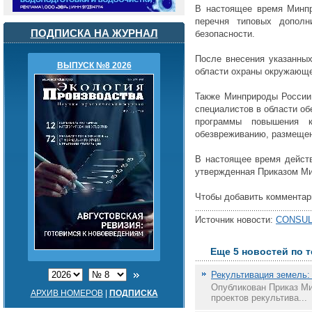
В настоящее время Минпр
перечня типовых дополн
ПОДПИСКА НА ЖУРНАЛ
безопасности.
После внесения указанны
ВЫПУСК №8 2026
области охраны окружающе
Также Минприроды России 
специалистов в области о
программы повышения к
обезвреживанию, размещени
В настоящее время действ
утвержденная Приказом Мин
Чтобы добавить комментар
Источник новости:
CONSUL
Еще 5 новостей по 
Рекультивация земель:
Опубликован Приказ Ми
АРХИВ НОМЕРОВ
|
ПОДПИСКА
проектов рекультива...