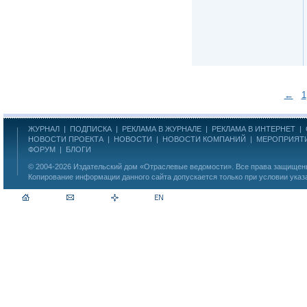
←
1
ЖУРНАЛ
|
ПОДПИСКА
|
РЕКЛАМА В ЖУРНАЛЕ
|
РЕКЛАМА В ИНТЕРНЕТ
|
НОВОСТИ ПРОЕКТА
|
НОВОСТИ
|
НОВОСТИ КОМПАНИЙ
|
МЕРОПРИЯТ
ФОРУМ
|
БЛОГИ
© 2004-2026
Издательский дом «Отраслевые ведомости»
. Все права защище
Копирование информации данного сайта допускается только при условии указ