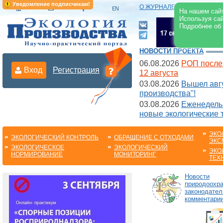
Уведомление подписчикам!
О ЖУРНАЛЕ
|
ЭЛЕКТРОНН
На нашем сайт
Используя сай
Подробнее об
НОВОСТИ ПРОЕКТА
06.08.2026
РОП после
Вход
Регистрация
12 августа
03.08.2026
Вышел авгу
производства"!
03.08.2026
Еженедельн
новые экологические 
ЭКО
ЭКОЛОГИЧЕСКИЙ КОНТРОЛЬ
ОБРАЩЕНИЕ С ОТХОДАМИ
ЭКС
ЭКОЛОГИЧЕСКОЕ
ЭКОЛОГИЧЕСКИЙ
ЭКО
НОРМИРОВАНИЕ
МОНИТОРИНГ
ТЕХ
Новости
природоохра
законодател
комментарии