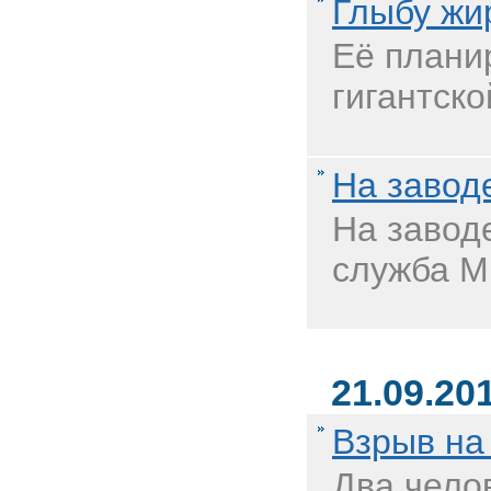
Глыбу жи
Её плани
гигантско
На завод
На завод
служба МЧ
21.09.20
Взрыв на
Два чело