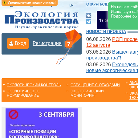
Уведомление подписчикам!
О ЖУРНАЛЕ
|
ЭЛЕКТРОНН
На нашем сайт
Используя сай
Подробнее об
НОВОСТИ ПРОЕКТА
06.08.2026
РОП после
Вход
Регистрация
12 августа
03.08.2026
Вышел авгу
производства"!
03.08.2026
Еженедельн
новые экологические 
ЭКО
ЭКОЛОГИЧЕСКИЙ КОНТРОЛЬ
ОБРАЩЕНИЕ С ОТХОДАМИ
ЭКС
ЭКОЛОГИЧЕСКОЕ
ЭКОЛОГИЧЕСКИЙ
ЭКО
НОРМИРОВАНИЕ
МОНИТОРИНГ
ТЕХ