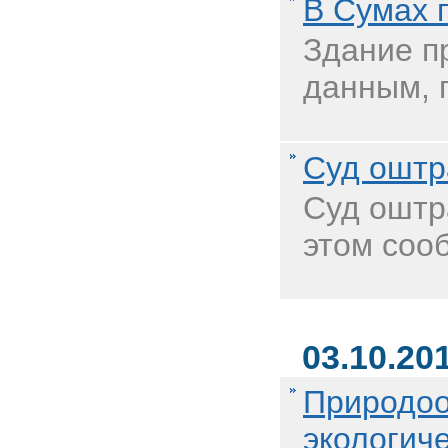
В Сумах 
Здание п
данным, 
Суд оштр
Суд оштр
этом соо
03.10.20
Природоо
экологич