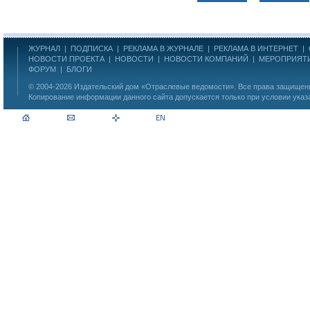
ЖУРНАЛ
|
ПОДПИСКА
|
РЕКЛАМА В ЖУРНАЛЕ
|
РЕКЛАМА В ИНТЕРНЕТ
|
НОВОСТИ ПРОЕКТА
|
НОВОСТИ
|
НОВОСТИ КОМПАНИЙ
|
МЕРОПРИЯТ
ФОРУМ
|
БЛОГИ
© 2004-2026
Издательский дом «Отраслевые ведомости»
. Все права защище
Копирование информации данного сайта допускается только при условии указ