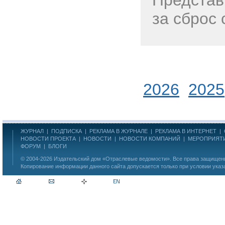
Представ
за сброс
2026
2025
ЖУРНАЛ
|
ПОДПИСКА
|
РЕКЛАМА В ЖУРНАЛЕ
|
РЕКЛАМА В ИНТЕРНЕТ
|
НОВОСТИ ПРОЕКТА
|
НОВОСТИ
|
НОВОСТИ КОМПАНИЙ
|
МЕРОПРИЯТ
ФОРУМ
|
БЛОГИ
© 2004-2026
Издательский дом «Отраслевые ведомости»
. Все права защище
Копирование информации данного сайта допускается только при условии указ