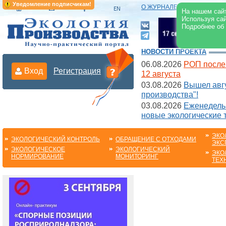
Уведомление подписчикам!
О ЖУРНАЛЕ
|
ЭЛЕКТРОНН
На нашем сайт
Используя сай
Подробнее об
НОВОСТИ ПРОЕКТА
06.08.2026
РОП после
Вход
Регистрация
12 августа
03.08.2026
Вышел авгу
производства"!
03.08.2026
Еженедельн
новые экологические 
ЭКО
ЭКОЛОГИЧЕСКИЙ КОНТРОЛЬ
ОБРАЩЕНИЕ С ОТХОДАМИ
ЭКС
ЭКОЛОГИЧЕСКОЕ
ЭКОЛОГИЧЕСКИЙ
ЭКО
НОРМИРОВАНИЕ
МОНИТОРИНГ
ТЕХ