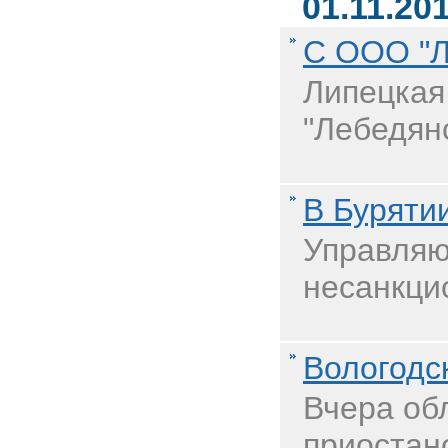
01.11.20
С ООО "Л
Липецкая
"Лебедянс
В Буряти
Управляю
несанкци
Вологодс
Вчера об
приостано