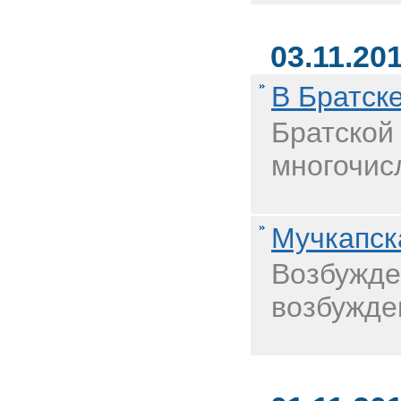
03.11.20
В Братск
Братской
многочис
Мучкапск
Возбужде
возбужде