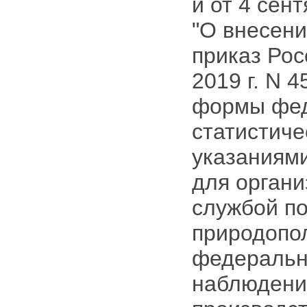
и от 4 сент
"О внесени
приказ Рос
2019 г. N 
формы фед
статистиче
указаниям
для орган
службой по
природопо
федерально
наблюдени