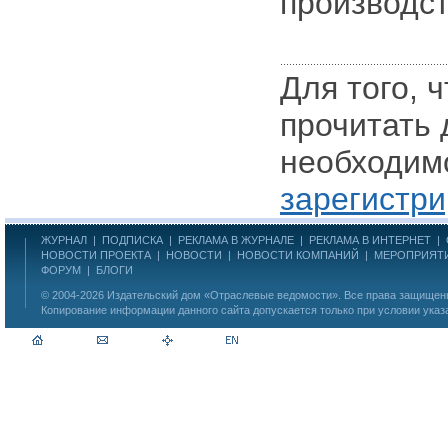
производст
Для того, 
прочитать 
необходим
зарегистри
ЖУРНАЛ
|
ПОДПИСКА
|
РЕКЛАМА В ЖУРНАЛЕ
|
РЕКЛАМА В ИНТЕРНЕТ
|
НОВОСТИ ПРОЕКТА
|
НОВОСТИ
|
НОВОСТИ КОМПАНИЙ
|
МЕРОПРИЯТ
ФОРУМ
|
БЛОГИ
© 2004-2026
Издательский дом «Отраслевые ведомости»
. Все права защище
Копирование информации данного сайта допускается только при условии указ