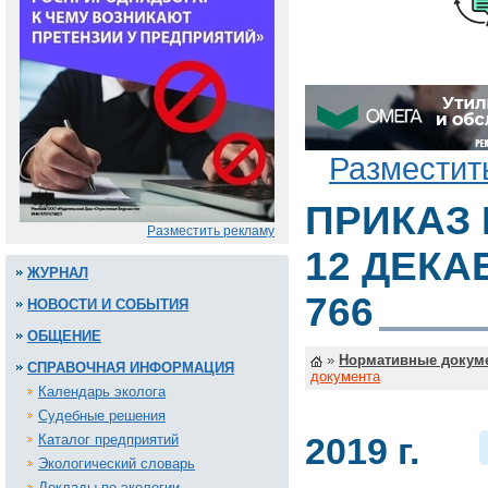
Разместит
ПРИКАЗ 
Разместить рекламу
12 ДЕКАБ
ЖУРНАЛ
766
НОВОСТИ И СОБЫТИЯ
ОБЩЕНИЕ
»
Нормативные докум
СПРАВОЧНАЯ ИНФОРМАЦИЯ
документа
Календарь эколога
Судебные решения
2019 г.
Каталог предприятий
Экологический словарь
Доклады по экологии