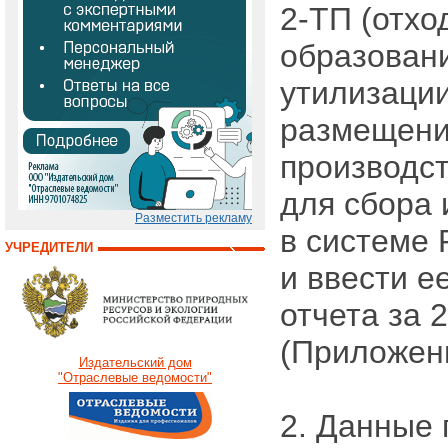
2-ТП (отхо
образовани
утилизации
размещени
производст
для сбора 
Разместить рекламу
в системе
УЧРЕДИТЕЛИ
и ввести е
отчета за 
(Приложен
Издательский дом
"Отраслевые ведомости"
2. Данные 