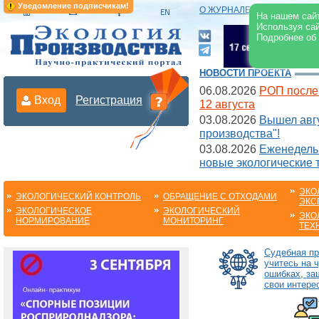
Уведомление подписчикам!
О ЖУРНАЛЕ
|
ЭЛЕКТРОНН
На нашем сайт
Используя сай
Подробнее об
НОВОСТИ ПРОЕКТА
06.08.2026
РОП после
Вход
Регистрация
12 августа
03.08.2026
Вышел авгу
производства"!
03.08.2026
Еженедельн
новые экологические 
ЭКО
ЭКОЛОГИЧЕСКИЙ КОНТРОЛЬ
ОБРАЩЕНИЕ С ОТХОДАМИ
ЭКС
ЭКОЛОГИЧЕСКОЕ
ЭКОЛОГИЧЕСКИЙ
ЭКО
НОРМИРОВАНИЕ
МОНИТОРИНГ
ТЕХ
Судебная пр
учитесь на 
ошибках, з
свои интере