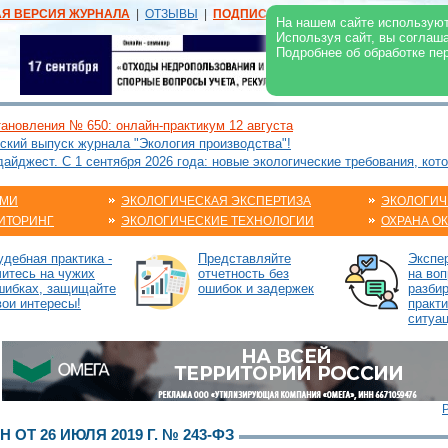
АЯ ВЕРСИЯ ЖУРНАЛА
|
ОТЗЫВЫ
|
ПОДПИСКА
|
РЕКЛАМА:
В ЖУРНАЛЕ
В
На нашем сайте используют
Используя сайт, вы соглаш
Подробнее об обработке пе
ановления № 650: онлайн-практикум 12 августа
ский выпуск журнала "Экология производства"!
йджест. С 1 сентября 2026 года: новые экологические требования, кот
АМИ
ЭКОЛОГИЧЕСКАЯ ЭКСПЕРТИЗА
ЭКОЛОГИЧ
ИТОРИНГ
ЭКОЛОГИЧЕСКИЕ ТЕХНОЛОГИИ
ОХРАНА О
удебная практика -
Представляйте
Экспе
читесь на чужих
отчетность без
на воп
шибках, защищайте
ошибок и задержек
разби
вои интересы!
практ
ситуа
ОТ 26 ИЮЛЯ 2019 Г. № 243-ФЗ