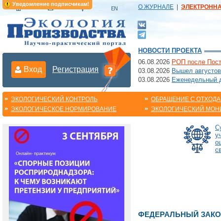
Уведомление подписчикам!
О ЖУРНАЛЕ
|
ЭЛЕКТРОНН
НОВОСТИ ПРОЕКТА
06.08.2026
РОП после Пост
Вход
Регистрация
03.08.2026
Вышел августов
03.08.2026
Еженедельный да
ЭКОЛОГИЧЕСКИЙ КОНТРОЛЬ
ОБРАЩЕНИЕ С ОТХОД
ЭКОЛОГИЧЕСКОЕ НОРМИРОВАНИЕ
ЭКОЛОГИЧЕСКИЙ МОН
С
у
о
с
ФЕДЕРАЛЬНЫЙ ЗАКОН 