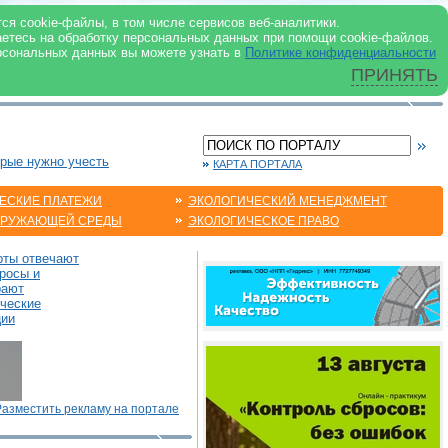
 ИНТЕРНЕТ
ся cookie-файлы, в том числе сервисов веб-аналитики.
аетесь на обработку персональных данных при помощи cookie-файлов.
рсональных данных вы можете узнать в
Политике конфиденциальности
ПРИНЯТЬ
орые нужно учесть
КАРТА ПОРТАЛА
ЕСКИЕ ПЛАТЕЖИ
ЭКОЛОГИЧЕСКИЙ МЕНЕДЖМЕНТ
КРУЖАЮЩЕЙ СРЕДЫ
ЭКОЛОГИЧЕСКОЕ ПРАВО
рты отвечают
росы и
рают
ические
ции
Разместить рекламу на портале