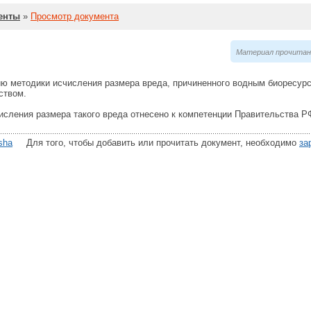
енты
»
Просмотр документа
Материал прочитан 
ю методики исчисления размера вреда, причиненного водным биоресур
ством.
исления размера такого вреда отнесено к компетенции Правительства Р
sha
Для того, чтобы добавить или прочитать документ, необходимо
за