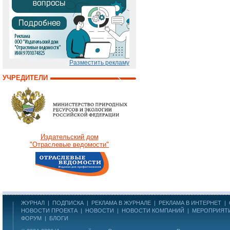
Разместить рекламу
УЧРЕДИТЕЛИ
Издательский дом
"Отраслевые ведомости"
ЖУРНАЛ
|
ПОДПИСКА
|
РЕКЛАМА В ЖУРНАЛЕ
|
РЕКЛАМА В ИНТЕРНЕТ
|
НОВОСТИ ПРОЕКТА
|
НОВОСТИ
|
НОВОСТИ КОМПАНИЙ
|
МЕРОПРИЯТ
ФОРУМ
|
БЛОГИ