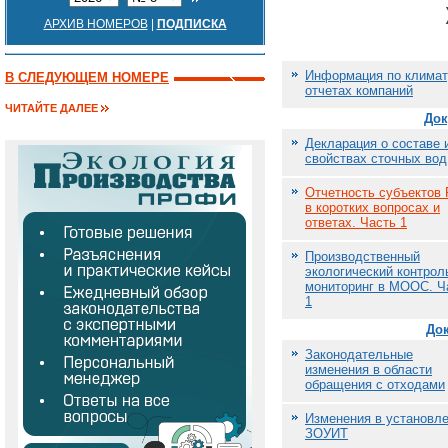
АРХИВ НОМЕРОВ
|
ПОДПИСКА
Информация по климат
В СЛЕДУЮЩЕМ НОМЕРЕ
отчетах компаний
ЧИТАЙТЕ ДАЛЕЕ
Док
Декларация о составе 
свойствах сточных вод
Отчетность субъектов
в коротких вопросах и
ответах. Часть 1
Производственный
экологический контрол
мониторинг в МООС. Ч
1
До
Законодательные
изменения в области
обращения с отходами
Изменения в установл
ЗОУИТ