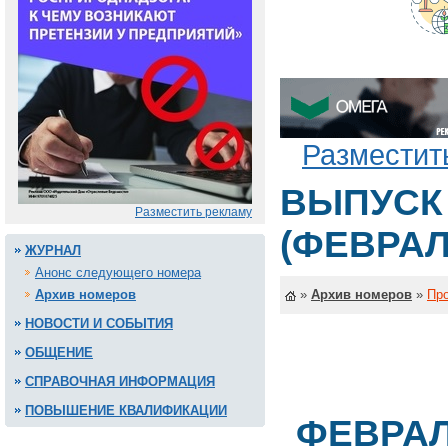
Разместит
ВЫПУСК
Разместить рекламу
(ФЕВРАЛ
ЖУРНАЛ
Анонс следующего номера
Архив номеров
»
Архив номеров
»
Про
НОВОСТИ И СОБЫТИЯ
ОБЩЕНИЕ
СПРАВОЧНАЯ ИНФОРМАЦИЯ
ПОВЫШЕНИЕ КВАЛИФИКАЦИИ
ФЕВРА