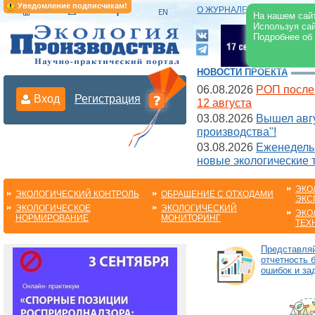
Уведомление подписчикам!
О ЖУРНАЛЕ
|
ЭЛЕКТРОНН
На нашем сайт
Используя сай
Подробнее об
НОВОСТИ ПРОЕКТА
06.08.2026
РОП после
Вход
Регистрация
12 августа
03.08.2026
Вышел авгу
производства"!
03.08.2026
Еженедельн
новые экологические 
ЭКО
ЭКОЛОГИЧЕСКИЙ КОНТРОЛЬ
ОБРАЩЕНИЕ С ОТХОДАМИ
ЭКС
ЭКОЛОГИЧЕСКОЕ
ЭКОЛОГИЧЕСКИЙ
ЭКО
НОРМИРОВАНИЕ
МОНИТОРИНГ
ТЕХ
Представля
отчетность 
ошибок и за