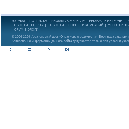
ЖУРНАЛ
|
ПОДПИСКА
|
РЕКЛАМА В ЖУРНАЛЕ
|
РЕКЛАМА В ИНТЕРНЕТ
|
НОВОСТИ ПРОЕКТА
|
НОВОСТИ
|
НОВОСТИ КОМПАНИЙ
|
МЕРОПРИЯТ
ФОРУМ
|
БЛОГИ
© 2004-2026
Издательский дом «Отраслевые ведомости»
. Все права защище
Копирование информации данного сайта допускается только при условии указ