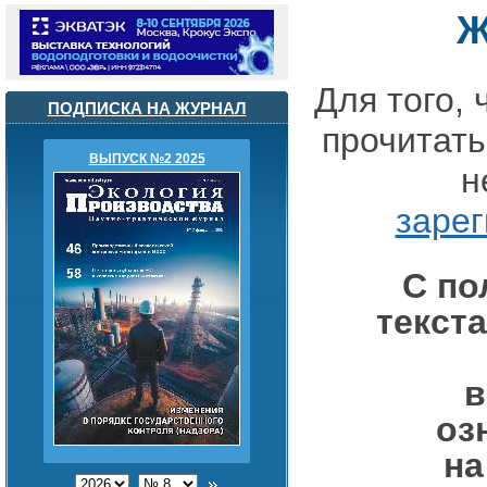
Ж
Для того,
ПОДПИСКА НА ЖУРНАЛ
прочитать
ВЫПУСК №2 2025
н
зарег
С п
текст
в
оз
на