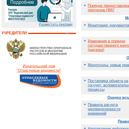
Порядок предоставлен
прогнозов НМУ
М
Разместить рекламу
Мониторинг документо
УЧРЕДИТЕЛИ
Изменения в порядке
государственного конт
(надзора)
О
Медотходы: новые пра
Издательский дом
"Отраслевые ведомости"
Постановка объекта на
госучет: вспомогатель
процессы
Оценка воз
Правила расчета
неопределенности
измерений
Право
Направление информа