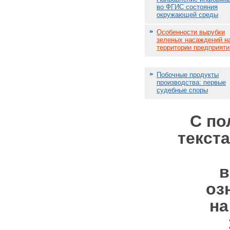
во ФГИС состояния
окружающей среды
Особенности вырубки
зеленых насаждений н
территории предприяти
Побочные продукты
производства: первые
судебные споры
С п
текст
в
оз
на