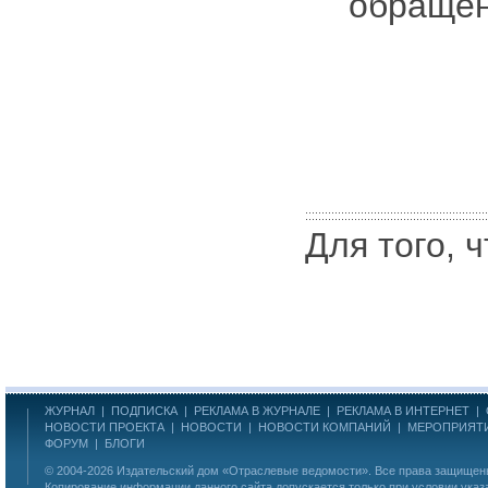
обращен
Для того, 
ЖУРНАЛ
|
ПОДПИСКА
|
РЕКЛАМА В ЖУРНАЛЕ
|
РЕКЛАМА В ИНТЕРНЕТ
|
НОВОСТИ ПРОЕКТА
|
НОВОСТИ
|
НОВОСТИ КОМПАНИЙ
|
МЕРОПРИЯТ
ФОРУМ
|
БЛОГИ
© 2004-2026
Издательский дом «Отраслевые ведомости»
. Все права защище
Копирование информации данного сайта допускается только при условии указ