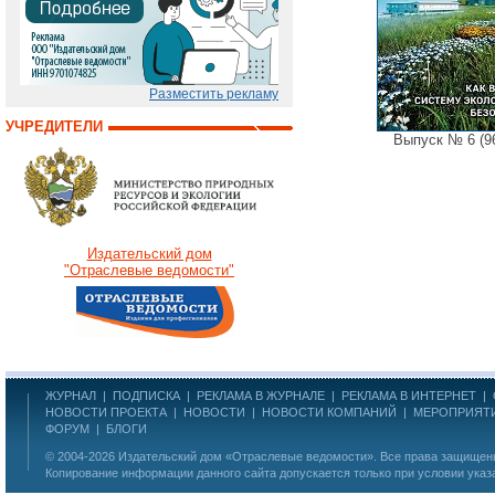
Разместить рекламу
УЧРЕДИТЕЛИ
Выпуск № 6 (96
Издательский дом
"Отраслевые ведомости"
ЖУРНАЛ
|
ПОДПИСКА
|
РЕКЛАМА В ЖУРНАЛЕ
|
РЕКЛАМА В ИНТЕРНЕТ
|
НОВОСТИ ПРОЕКТА
|
НОВОСТИ
|
НОВОСТИ КОМПАНИЙ
|
МЕРОПРИЯТ
ФОРУМ
|
БЛОГИ
© 2004-2026
Издательский дом «Отраслевые ведомости»
. Все права защище
Копирование информации данного сайта допускается только при условии указ