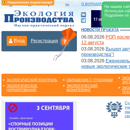
Уведомление подписчикам!
О ЖУРНАЛЕ
|
ЭЛЕКТРОНН
На нашем сайт
Используя сай
Подробнее об
НОВОСТИ ПРОЕКТА
06.08.2026
РОП после
Вход
Регистрация
12 августа
03.08.2026
Вышел авгу
производства"!
03.08.2026
Еженедельн
новые экологические 
ЭКО
ЭКОЛОГИЧЕСКИЙ КОНТРОЛЬ
ОБРАЩЕНИЕ С ОТХОДАМИ
ЭКС
ЭКОЛОГИЧЕСКОЕ
ЭКОЛОГИЧЕСКИЙ
ЭКО
НОРМИРОВАНИЕ
МОНИТОРИНГ
ТЕХ
Су
уч
ош
св