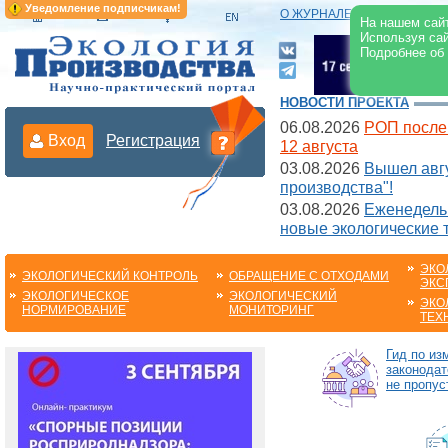
Уведомление подписчикам!
О ЖУРНАЛЕ
|
ЭЛЕКТРОНН
На нашем сайт
Используя сай
Подробнее об
НОВОСТИ ПРОЕКТА
06.08.2026
РОП после
Вход
Регистрация
12 августа
03.08.2026
Вышел авгу
производства"!
03.08.2026
Еженедельн
новые экологические 
ЭКО
ЭКОЛОГИЧЕСКИЙ КОНТРОЛЬ
ОБРАЩЕНИЕ С ОТХОДАМИ
ЭКС
ЭКОЛОГИЧЕСКОЕ
ЭКОЛОГИЧЕСКИЙ
ЭКО
НОРМИРОВАНИЕ
МОНИТОРИНГ
ТЕХ
Гид по из
законодат
не пропус