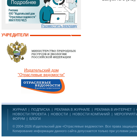
Разместить рекламу
УЧРЕДИТЕЛИ
Издательский дом
"Отраслевые ведомости"
ЖУРНАЛ
|
ПОДПИСКА
|
РЕКЛАМА В ЖУРНАЛЕ
|
РЕКЛАМА В ИНТЕРНЕТ
|
НОВОСТИ ПРОЕКТА
|
НОВОСТИ
|
НОВОСТИ КОМПАНИЙ
|
МЕРОПРИЯТ
ФОРУМ
|
БЛОГИ
© 2004-2026
Издательский дом «Отраслевые ведомости»
. Все права защище
Копирование информации данного сайта допускается только при условии указ