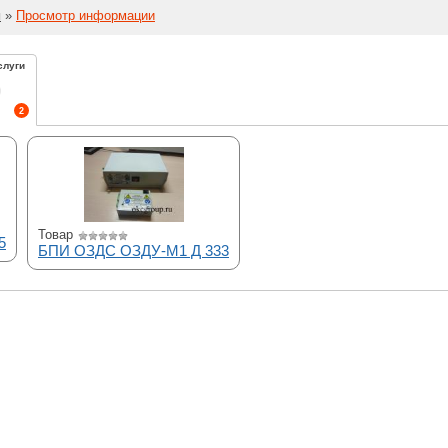
й
»
Просмотр информации
слуги
2
Товар
5
БПИ ОЗДС ОЗДУ-М1 Д 333