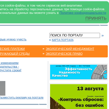
 ИНТЕРНЕТ
ся cookie-файлы, в том числе сервисов веб-аналитики.
аетесь на обработку персональных данных при помощи cookie-файлов.
рсональных данных вы можете узнать в
Политике конфиденциальности
ПРИНЯТЬ
орые нужно учесть
КАРТА ПОРТАЛА
ЕСКИЕ ПЛАТЕЖИ
ЭКОЛОГИЧЕСКИЙ МЕНЕДЖМЕНТ
КРУЖАЮЩЕЙ СРЕДЫ
ЭКОЛОГИЧЕСКОЕ ПРАВО
о изменениям
дательства -
пустите сроки!
Разместить рекламу на портале