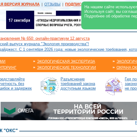
АЯ ВЕРСИЯ ЖУРНАЛА
|
ОТЗЫВЫ
|
ПОДПИСКА
|
РЕКЛАМА:
В ЖУРНАЛЕ
В
На нашем сайте используют
Используя сайт, вы соглаш
Подробнее об обработке пе
ановления № 650: онлайн-практикум 12 августа
ский выпуск журнала "Экология производства"!
йджест. С 1 сентября 2026 года: новые экологические требования, кот
АМИ
ЭКОЛОГИЧЕСКАЯ ЭКСПЕРТИЗА
ЭКОЛОГИЧ
ИТОРИНГ
ЭКОЛОГИЧЕСКИЕ ТЕХНОЛОГИИ
ОХРАНА О
редставляйте
Разъяснение
Гид п
тчетность без
требований закона
законо
шибок и задержек
доступным языком
не про
К "ОКС"