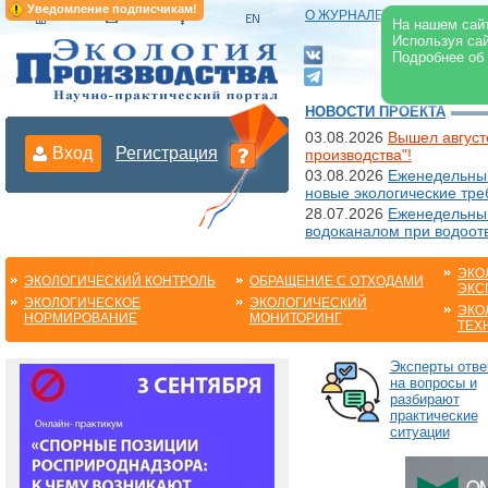
Уведомление подписчикам!
О ЖУРНАЛЕ
|
ЭЛЕКТРОНН
На нашем сайт
Используя сай
Подробнее об
НОВОСТИ ПРОЕКТА
03.08.2026
Вышел август
Вход
Регистрация
производства"!
03.08.2026
Еженедельный
новые экологические тре
28.07.2026
Еженедельный
водоканалом при водоот
ЭКО
ЭКОЛОГИЧЕСКИЙ КОНТРОЛЬ
ОБРАЩЕНИЕ С ОТХОДАМИ
ЭКС
ЭКОЛОГИЧЕСКОЕ
ЭКОЛОГИЧЕСКИЙ
ЭКО
НОРМИРОВАНИЕ
МОНИТОРИНГ
ТЕХ
Эксперты отв
на вопросы и
разбирают
практические
ситуации