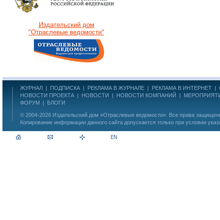
Издательский дом
"Отраслевые ведомости"
ЖУРНАЛ
|
ПОДПИСКА
|
РЕКЛАМА В ЖУРНАЛЕ
|
РЕКЛАМА В ИНТЕРНЕТ
|
НОВОСТИ ПРОЕКТА
|
НОВОСТИ
|
НОВОСТИ КОМПАНИЙ
|
МЕРОПРИЯТ
ФОРУМ
|
БЛОГИ
© 2004-2026
Издательский дом «Отраслевые ведомости»
. Все права защище
Копирование информации данного сайта допускается только при условии указ