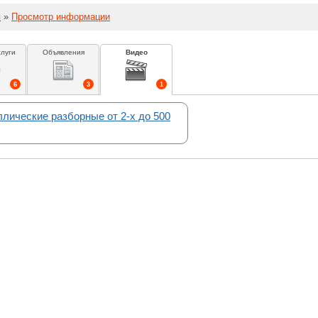
й
»
Просмотр информации
слуги
Объявления
Видео
6
3
1
лические разборные от 2-х до 500