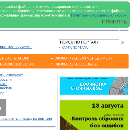
 ИНТЕРНЕТ
ся cookie-файлы, в том числе сервисов веб-аналитики.
аетесь на обработку персональных данных при помощи cookie-файлов.
рсональных данных вы можете узнать в
Политике конфиденциальности
ПРИНЯТЬ
орые нужно учесть
КАРТА ПОРТАЛА
ЕСКИЕ ПЛАТЕЖИ
ЭКОЛОГИЧЕСКИЙ МЕНЕДЖМЕНТ
КРУЖАЮЩЕЙ СРЕДЫ
ЭКОЛОГИЧЕСКОЕ ПРАВО
рты отвечают
росы и
рают
ические
ции
Разместить рекламу на портале