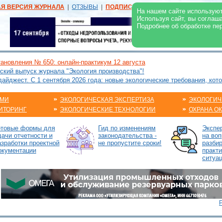
АЯ ВЕРСИЯ ЖУРНАЛА
|
ОТЗЫВЫ
|
ПОДПИСКА
|
РЕКЛАМА:
В ЖУРНАЛЕ
В
На нашем сайте используют
Используя сайт, вы соглаш
Подробнее об обработке пе
ановления № 650: онлайн-практикум 12 августа
ский выпуск журнала "Экология производства"!
йджест. С 1 сентября 2026 года: новые экологические требования, кот
АМИ
ЭКОЛОГИЧЕСКАЯ ЭКСПЕРТИЗА
ЭКОЛОГИЧ
ИТОРИНГ
ЭКОЛОГИЧЕСКИЕ ТЕХНОЛОГИИ
ОХРАНА О
отовые формы для
Гид по изменениям
Экспе
дачи отчетности и
законодательства -
на воп
азработки проектной
не пропустите сроки!
разби
окументации
практ
ситуа