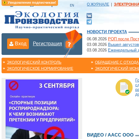
Уведомление подписчикам!
О ЖУРНАЛЕ
|
ЭЛЕКТРОНН
НОВОСТИ ПРОЕКТА
06.08.2026
РОП после Пост
Вход
Регистрация
03.08.2026
Вышел августов
03.08.2026
Еженедельный да
ЭКОЛОГИЧЕСКИЙ КОНТРОЛЬ
ОБРАЩЕНИЕ С ОТХОД
ЭКОЛОГИЧЕСКОЕ НОРМИРОВАНИЕ
ЭКОЛОГИЧЕСКИЙ МОН
Г
с
р
д
ВИДЕО / ААСС ООО