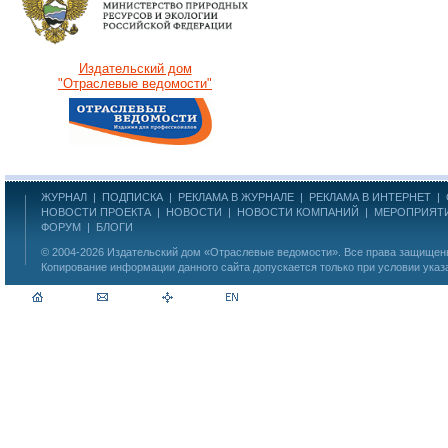
Издательский дом
"Отраслевые ведомости"
ЖУРНАЛ
|
ПОДПИСКА
|
РЕКЛАМА В ЖУРНАЛЕ
|
РЕКЛАМА В ИНТЕРНЕТ
|
НОВОСТИ ПРОЕКТА
|
НОВОСТИ
|
НОВОСТИ КОМПАНИЙ
|
МЕРОПРИЯТ
ФОРУМ
|
БЛОГИ
© 2004-2026
Издательский дом «Отраслевые ведомости»
. Все права защище
Копирование информации данного сайта допускается только при условии указ