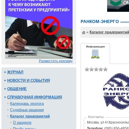
РАНКОМ-ЭНЕРГО
»
Каталог предприяти
Информация
Разместить рекламу
ЖУРНАЛ
НОВОСТИ И СОБЫТИЯ
ОБЩЕНИЕ
СПРАВОЧНАЯ ИНФОРМАЦИЯ
Календарь эколога
Судебные решения
Каталог предприятий
Контакты
Москва, ул Н.Красносель
О разделе
Телефон:
(095) 956-4858
Прайс-листы