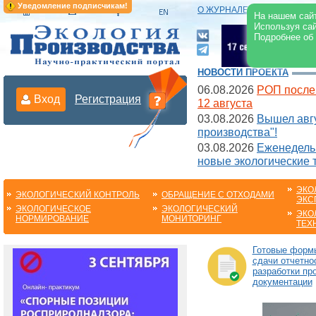
Уведомление подписчикам!
О ЖУРНАЛЕ
|
ЭЛЕКТРОНН
На нашем сайт
Используя сай
Подробнее об
НОВОСТИ ПРОЕКТА
06.08.2026
РОП после
Вход
Регистрация
12 августа
03.08.2026
Вышел авгу
производства"!
03.08.2026
Еженедельн
новые экологические 
ЭКО
ЭКОЛОГИЧЕСКИЙ КОНТРОЛЬ
ОБРАЩЕНИЕ С ОТХОДАМИ
ЭКС
ЭКОЛОГИЧЕСКОЕ
ЭКОЛОГИЧЕСКИЙ
ЭКО
НОРМИРОВАНИЕ
МОНИТОРИНГ
ТЕХ
Готовые форм
сдачи отчетно
разработки пр
документации