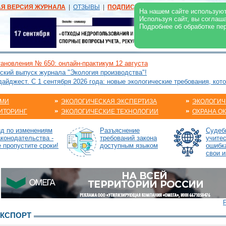
АЯ ВЕРСИЯ ЖУРНАЛА
|
ОТЗЫВЫ
|
ПОДПИСКА
|
РЕКЛАМА:
В ЖУРНАЛЕ
В
На нашем сайте используют
Используя сайт, вы соглаш
Подробнее об обработке пе
ановления № 650: онлайн-практикум 12 августа
ский выпуск журнала "Экология производства"!
йджест. С 1 сентября 2026 года: новые экологические требования, кот
АМИ
ЭКОЛОГИЧЕСКАЯ ЭКСПЕРТИЗА
ЭКОЛОГИЧ
ИТОРИНГ
ЭКОЛОГИЧЕСКИЕ ТЕХНОЛОГИИ
ОХРАНА О
ид по изменениям
Разъяснение
Судебн
аконодательства -
требований закона
учите
е пропустите сроки!
доступным языком
ошибк
свои и
КСПОРТ