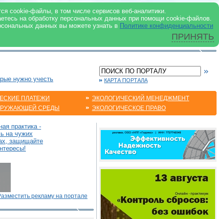
 ИНТЕРНЕТ
ся cookie-файлы, в том числе сервисов веб-аналитики.
аетесь на обработку персональных данных при помощи cookie-файлов.
рсональных данных вы можете узнать в
Политике конфиденциальности
ПРИНЯТЬ
орые нужно учесть
КАРТА ПОРТАЛА
ЕСКИЕ ПЛАТЕЖИ
ЭКОЛОГИЧЕСКИЙ МЕНЕДЖМЕНТ
КРУЖАЮЩЕЙ СРЕДЫ
ЭКОЛОГИЧЕСКОЕ ПРАВО
ая практика -
сь на чужих
ах, защищайте
нтересы!
Разместить рекламу на портале