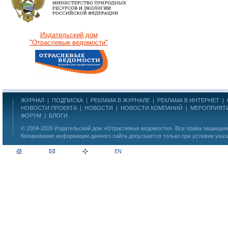
Издательский дом
"Отраслевые ведомости"
ЖУРНАЛ
|
ПОДПИСКА
|
РЕКЛАМА В ЖУРНАЛЕ
|
РЕКЛАМА В ИНТЕРНЕТ
|
НОВОСТИ ПРОЕКТА
|
НОВОСТИ
|
НОВОСТИ КОМПАНИЙ
|
МЕРОПРИЯТ
ФОРУМ
|
БЛОГИ
© 2004-2026
Издательский дом «Отраслевые ведомости»
. Все права защище
Копирование информации данного сайта допускается только при условии указ