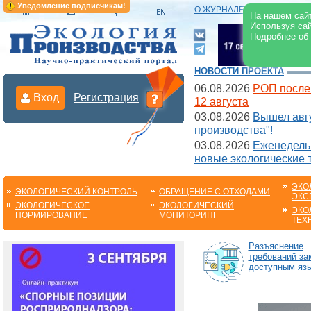
Уведомление подписчикам!
О ЖУРНАЛЕ
|
ЭЛЕКТРОНН
На нашем сайт
Используя сай
Подробнее об
НОВОСТИ ПРОЕКТА
06.08.2026
РОП после
Вход
Регистрация
12 августа
03.08.2026
Вышел авгу
производства"!
03.08.2026
Еженедельн
новые экологические 
ЭКО
ЭКОЛОГИЧЕСКИЙ КОНТРОЛЬ
ОБРАЩЕНИЕ С ОТХОДАМИ
ЭКС
ЭКОЛОГИЧЕСКОЕ
ЭКОЛОГИЧЕСКИЙ
ЭКО
НОРМИРОВАНИЕ
МОНИТОРИНГ
ТЕХ
Разъяснение
требований за
доступным яз