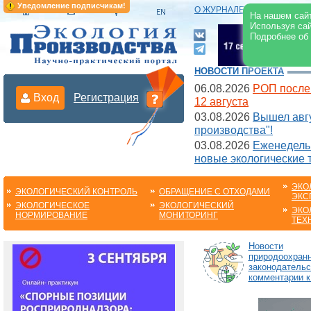
Уведомление подписчикам!
О ЖУРНАЛЕ
|
ЭЛЕКТРОНН
На нашем сайт
Используя сай
Подробнее об
НОВОСТИ ПРОЕКТА
06.08.2026
РОП после
Вход
Регистрация
12 августа
03.08.2026
Вышел авгу
производства"!
03.08.2026
Еженедельн
новые экологические 
ЭКО
ЭКОЛОГИЧЕСКИЙ КОНТРОЛЬ
ОБРАЩЕНИЕ С ОТХОДАМИ
ЭКС
ЭКОЛОГИЧЕСКОЕ
ЭКОЛОГИЧЕСКИЙ
ЭКО
НОРМИРОВАНИЕ
МОНИТОРИНГ
ТЕХ
Новости
природоохранн
законодательс
комментарии к