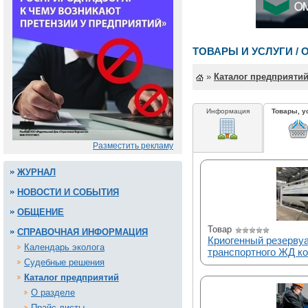
ТОВАРЫ И УСЛУГИ / 
»
Каталог предприяти
Информация
Товары, у
Разместить рекламу
ЖУРНАЛ
НОВОСТИ И СОБЫТИЯ
ОБЩЕНИЕ
Товар
СПРАВОЧНАЯ ИНФОРМАЦИЯ
Криогенный резервуа
Календарь эколога
транспортного ЖД к
Судебные решения
Каталог предприятий
О разделе
Прайс-листы