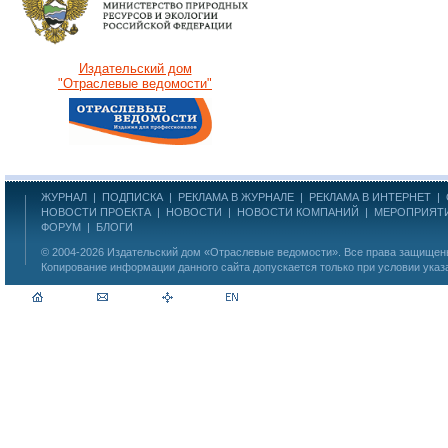
Издательский дом
"Отраслевые ведомости"
ЖУРНАЛ
|
ПОДПИСКА
|
РЕКЛАМА В ЖУРНАЛЕ
|
РЕКЛАМА В ИНТЕРНЕТ
|
НОВОСТИ ПРОЕКТА
|
НОВОСТИ
|
НОВОСТИ КОМПАНИЙ
|
МЕРОПРИЯТ
ФОРУМ
|
БЛОГИ
© 2004-2026
Издательский дом «Отраслевые ведомости»
. Все права защище
Копирование информации данного сайта допускается только при условии указ