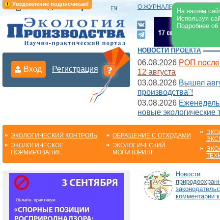
Уведомление подписчикам!
О ЖУРНАЛЕ
|
ЭЛЕКТРОНН
На нашем сайт
Используя сай
Подробнее об
НОВОСТИ ПРОЕКТА
06.08.2026
РОП после
Вход
Регистрация
12 августа
03.08.2026
Вышел авгу
производства"!
03.08.2026
Еженедельн
новые экологические 
ЭКО
ЭКОЛОГИЧЕСКИЙ КОНТРОЛЬ
ОБРАЩЕНИЕ С ОТХОДАМИ
ЭКС
ЭКОЛОГИЧЕСКОЕ
ЭКОЛОГИЧЕСКИЙ
ЭКО
НОРМИРОВАНИЕ
МОНИТОРИНГ
ТЕХ
Новости
природоохранн
законодательс
комментарии к