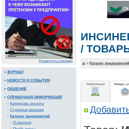
ИНСИНЕР
/ ТОВАР
Разместить рекламу
»
Каталог предприяти
ЖУРНАЛ
НОВОСТИ И СОБЫТИЯ
Информация
Товары, у
ОБЩЕНИЕ
СПРАВОЧНАЯ ИНФОРМАЦИЯ
Календарь эколога
Добавить
Судебные решения
Каталог предприятий
О разделе
Прайс-листы