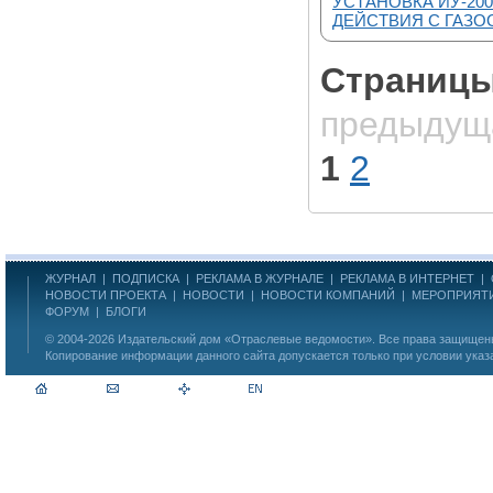
УСТАНОВКА ИУ-20
ДЕЙСТВИЯ С ГАЗ
Страниц
предыдущ
1
2
ЖУРНАЛ
|
ПОДПИСКА
|
РЕКЛАМА В ЖУРНАЛЕ
|
РЕКЛАМА В ИНТЕРНЕТ
|
НОВОСТИ ПРОЕКТА
|
НОВОСТИ
|
НОВОСТИ КОМПАНИЙ
|
МЕРОПРИЯТ
ФОРУМ
|
БЛОГИ
© 2004-2026
Издательский дом «Отраслевые ведомости»
. Все права защище
Копирование информации данного сайта допускается только при условии указ