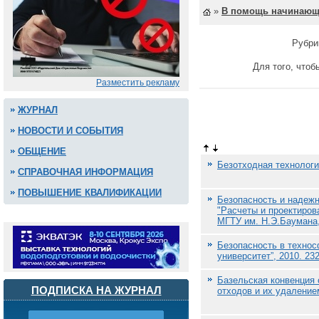
»
В помощь начинаю
Рубри
Для того, чтоб
Разместить рекламу
ЖУРНАЛ
НОВОСТИ И СОБЫТИЯ
ОБЩЕНИЕ
Безотходная технолог
СПРАВОЧНАЯ ИНФОРМАЦИЯ
ПОВЫШЕНИЕ КВАЛИФИКАЦИИ
Безопасность и надежн
"Расчеты и проектирова
МГТУ им. Н.Э.Баумана, 
Безопасность в техносф
университет”, 2010. 232
Базельская конвенция 
ПОДПИСКА НА ЖУРНАЛ
отходов и их удаление