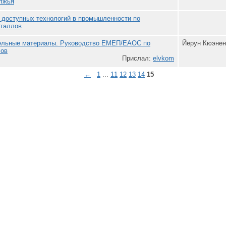
лжья
 доступных технологий в промышленности по
еталлов
вельные материалы. Руководство ЕМЕП/ЕАОС по
Йерун Кюэнен
сов
Прислал:
elvkom
←
1
...
11
12
13
14
15