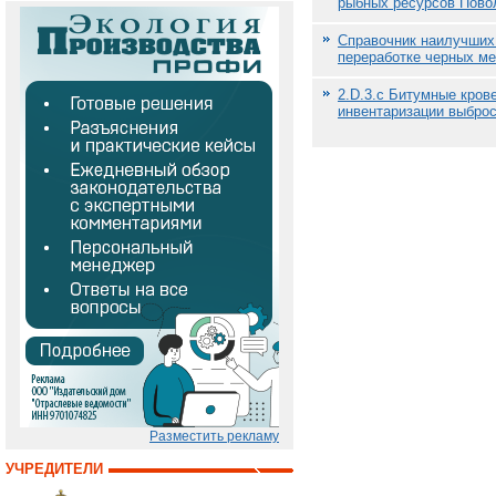
рыбных ресурсов Пово
Cправочник наилучших
переработке черных м
2.D.3.c Битумные кро
инвентаризации выбро
Разместить рекламу
УЧРЕДИТЕЛИ