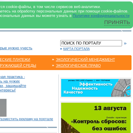
 ИНТЕРНЕТ
ся cookie-файлы, в том числе сервисов веб-аналитики.
аетесь на обработку персональных данных при помощи cookie-файлов.
рсональных данных вы можете узнать в
Политике конфиденциальности
ПРИНЯТЬ
орые нужно учесть
КАРТА ПОРТАЛА
ЕСКИЕ ПЛАТЕЖИ
ЭКОЛОГИЧЕСКИЙ МЕНЕДЖМЕНТ
КРУЖАЮЩЕЙ СРЕДЫ
ЭКОЛОГИЧЕСКОЕ ПРАВО
ая практика -
сь на чужих
ах, защищайте
нтересы!
Разместить рекламу на портале