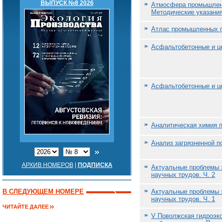
ВЫПУСК №8 2026
Атмосфера промышленн
Методические указания
Атлас промышленных п
Асфальтобетонные и ц
Асфальтобетонные и ц
Аналитическая химия 
Анализ загрязненной п
АРХИВ НОМЕРОВ
|
ПОДПИСКА
Актуальные проблемы э
научных трудов. Ч. 2
В СЛЕДУЮЩЕМ НОМЕРЕ
Актуальные проблемы э
научных трудов. Ч. 1
ЧИТАЙТЕ ДАЛЕЕ
V Поволжская гидроэк