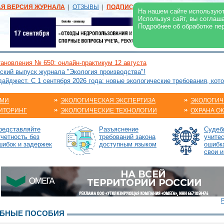
АЯ ВЕРСИЯ ЖУРНАЛА
|
ОТЗЫВЫ
|
ПОДПИСКА
|
РЕКЛАМА:
В ЖУРНАЛЕ
В
На нашем сайте используют
Используя сайт, вы соглаш
Подробнее об обработке пе
ановления № 650: онлайн-практикум 12 августа
ский выпуск журнала "Экология производства"!
йджест. С 1 сентября 2026 года: новые экологические требования, кот
АМИ
ЭКОЛОГИЧЕСКАЯ ЭКСПЕРТИЗА
ЭКОЛОГИЧ
ИТОРИНГ
ЭКОЛОГИЧЕСКИЕ ТЕХНОЛОГИИ
ОХРАНА О
редставляйте
Разъяснение
Судебн
тчетность без
требований закона
учите
шибок и задержек
доступным языком
ошибк
свои и
ЕБНЫЕ ПОСОБИЯ