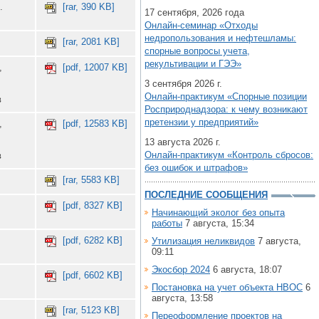
.
[rar, 390 KB]
17 сентября, 2026 года
Онлайн-семинар «Отходы
недропользования и нефтешламы:
[rar, 2081 KB]
спорные вопросы учета,
рекультивации и ГЭЭ»
,
[pdf, 12007 KB]
3 сентября 2026 г.
Онлайн-практикум «Спорные позиции
в
Росприроднадзора: к чему возникают
претензии у предприятий»
,
[pdf, 12583 KB]
13 августа 2026 г.
Онлайн-практикум «Контроль сбросов:
в
без ошибок и штрафов»
[rar, 5583 KB]
ПОСЛЕДНИЕ СООБЩЕНИЯ
[pdf, 8327 KB]
Начинающий эколог без опыта
работы
7 августа, 15:34
[pdf, 6282 KB]
Утилизация неликвидов
7 августа,
09:11
Экосбор 2024
6 августа, 18:07
[pdf, 6602 KB]
Постановка на учет объекта НВОС
6
августа, 13:58
[rar, 5123 KB]
Переоформление проектов на