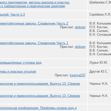
ого предприятия, методы анализа и очистки:
Шабанова С.В
 к лабораторным и практическим занятиям
ылей. Части 1-3
Скрябина Л.Я.
ементобетонные заводы. Справочник Часть 2
В.И. Колышев
Прислал:
elvkom
П.П. Костин,
В.В. Силкин,
Б.Н. Соловье
ементобетонные заводы. Справочник Часть 1
В.И. Колышев
Прислал:
elvkom
П.П. Костин,
В.В. Силкин,
Б.Н. Соловье
промышленных сточных вод
Лурье Ю.Ю.
очвы и опасных отходов
Другов Ю.С.
Прислал:
ksenya237
кологии и природопользования. Выпуск 13. Сборник
Черных Н.А.
кологии и природопользования. Выпуск 13. Сборник
Черных Н.А.
ологическая конференция. Проблемы охраны вод и