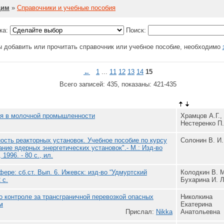
щим
»
Справочники и учебные пособия
ка:
Поиск:
ы добавить или прочитать справочник или учебное пособие, необходимо
←
1
...
11
12
13
14
15
Всего записей: 435, показаны: 421-435
ия в молочной промышленности
Храмцов А.Г.,
Нестеренко П.
ость реакторных установок. Учебное пособие по курсу
Солонин В. И.
ние ядерных энергетических установок".- М.: Изд-во
1996. - 80 с., ил.
ере: сб.ст. Вып. 6. Ижевск: изд-во “Удмуртский
Колодкин В. М
 с.
Бухарина И. Л
о контроле за трансграничной перевозкой опасных
Николкина
м
Екатерина
Прислал:
Nikka
Анатольевна