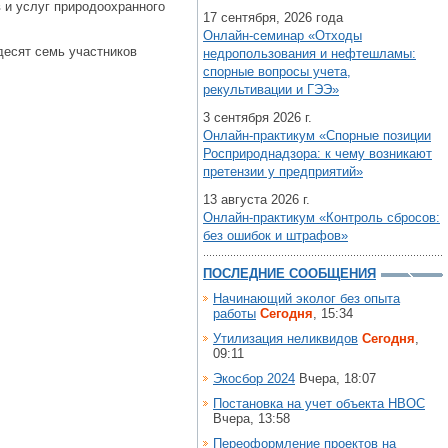
 и услуг природоохранного
17 сентября, 2026 года
Онлайн-семинар «Отходы
десят семь участников
недропользования и нефтешламы:
спорные вопросы учета,
рекультивации и ГЭЭ»
3 сентября 2026 г.
Онлайн-практикум «Спорные позиции
Росприроднадзора: к чему возникают
претензии у предприятий»
13 августа 2026 г.
Онлайн-практикум «Контроль сбросов:
без ошибок и штрафов»
ПОСЛЕДНИЕ СООБЩЕНИЯ
Начинающий эколог без опыта
работы
Сегодня
, 15:34
Утилизация неликвидов
Сегодня
,
09:11
Экосбор 2024
Вчера, 18:07
Постановка на учет объекта НВОС
Вчера, 13:58
Переоформление проектов на