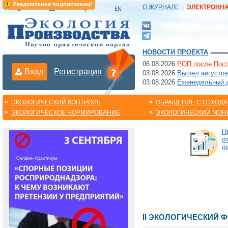
Уведомление подписчикам!
О ЖУРНАЛЕ
|
ЭЛЕКТРОНН
НОВОСТИ ПРОЕКТА
06.08.2026
РОП после Пост
Вход
Регистрация
03.08.2026
Вышел августов
03.08.2026
Еженедельный да
ЭКОЛОГИЧЕСКИЙ КОНТРОЛЬ
ОБРАЩЕНИЕ С ОТХОД
ЭКОЛОГИЧЕСКОЕ НОРМИРОВАНИЕ
ЭКОЛОГИЧЕСКИЙ МОН
П
о
о
II ЭКОЛОГИЧЕСКИЙ ФО