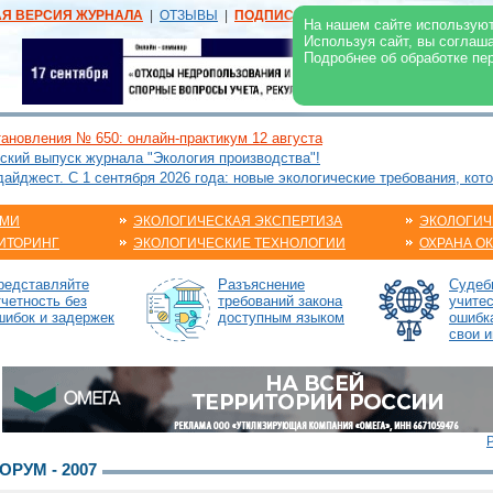
АЯ ВЕРСИЯ ЖУРНАЛА
|
ОТЗЫВЫ
|
ПОДПИСКА
|
РЕКЛАМА:
В ЖУРНАЛЕ
В
На нашем сайте используют
Используя сайт, вы соглаш
Подробнее об обработке пе
ановления № 650: онлайн-практикум 12 августа
ский выпуск журнала "Экология производства"!
йджест. С 1 сентября 2026 года: новые экологические требования, кот
АМИ
ЭКОЛОГИЧЕСКАЯ ЭКСПЕРТИЗА
ЭКОЛОГИЧ
ИТОРИНГ
ЭКОЛОГИЧЕСКИЕ ТЕХНОЛОГИИ
ОХРАНА О
редставляйте
Разъяснение
Судебн
тчетность без
требований закона
учите
шибок и задержек
доступным языком
ошибк
свои и
РУМ - 2007