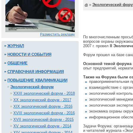
»
Экологический фор
Разместить рекламу
По многочисленным просьб
вопросов охраны окружающ
ЖУРНАЛ
2007 г. провел
II Экологи
НОВОСТИ И СОБЫТИЯ
Форум прошел на базе сан
ОБЩЕНИЕ
Основной темой форума
опыт предприятий, нормати
СПРАВОЧНАЯ ИНФОРМАЦИЯ
Также на Форума были о
ПОВЫШЕНИЕ КВАЛИФИКАЦИИ
правоприменительная п
Экологический форум
взаимодействие с орган
XXIII экологический форум - 2018
экологический контроль
экологический менеджм
XX экологический форум - 2017
экологическая эксперти
XIX экологический форум - 2016
экономика охраны окру
XVIII экологический форум - 2016
информационное обеспе
XVII экологический форум - 2015
XV экологический форум - 2014
Задачи Форума: организаци
и читателей журнала «Эко
XIV экологический форум - 2014