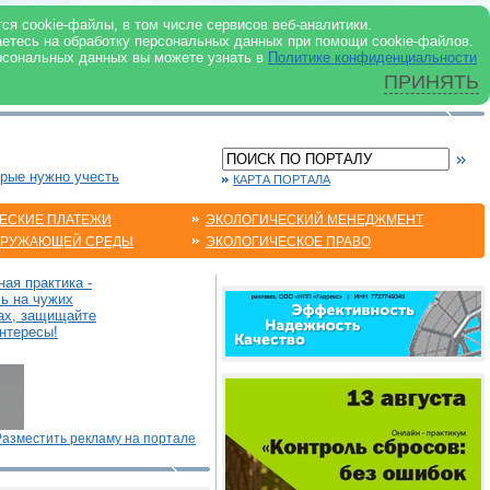
 ИНТЕРНЕТ
ся cookie-файлы, в том числе сервисов веб-аналитики.
аетесь на обработку персональных данных при помощи cookie-файлов.
рсональных данных вы можете узнать в
Политике конфиденциальности
ПРИНЯТЬ
орые нужно учесть
КАРТА ПОРТАЛА
ЕСКИЕ ПЛАТЕЖИ
ЭКОЛОГИЧЕСКИЙ МЕНЕДЖМЕНТ
КРУЖАЮЩЕЙ СРЕДЫ
ЭКОЛОГИЧЕСКОЕ ПРАВО
ая практика -
сь на чужих
ах, защищайте
нтересы!
Разместить рекламу на портале