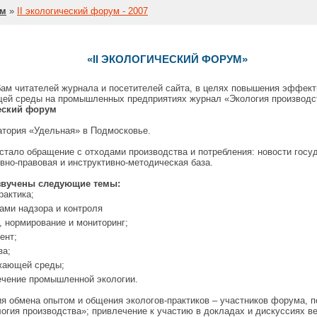
ум
»
II экологический форум - 2007
«II ЭКОЛОГИЧЕСКИЙ ФОРУМ»
ам читателей журнала и посетителей сайта, в целях повышения эффект
ей среды на промышленных предприятиях журнал «Экология производств
ческий форум
атория «Удельная» в Подмосковье.
стало обращение с отходами производства и потребления: новости госу
вно-правовая и инструктивно-методическая база.
звучены следующие темы:
рактика;
ами надзора и контроля
, нормирование и мониторинг;
ент;
за;
жающей среды;
чение промышленной экологии.
я обмена опытом и общения экологов-практиков – участников форума, п
логия производства»; привлечение к участию в докладах и дискуссиях 