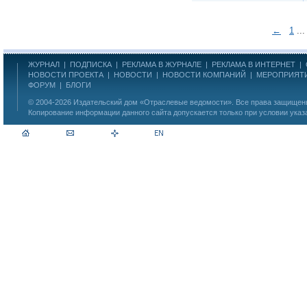
←
1
..
ЖУРНАЛ
|
ПОДПИСКА
|
РЕКЛАМА В ЖУРНАЛЕ
|
РЕКЛАМА В ИНТЕРНЕТ
|
НОВОСТИ ПРОЕКТА
|
НОВОСТИ
|
НОВОСТИ КОМПАНИЙ
|
МЕРОПРИЯТ
ФОРУМ
|
БЛОГИ
© 2004-2026
Издательский дом «Отраслевые ведомости»
. Все права защище
Копирование информации данного сайта допускается только при условии указ