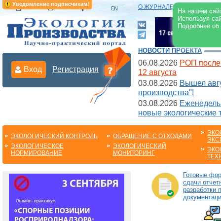
Уведомление подписчикам!
О ЖУРНАЛЕ
|
ЭЛЕКТРОНН
На нашем сайт
Используя сай
Подробнее об
НОВОСТИ ПРОЕКТА
06.08.2026
РОП после
Вход
Регистрация
12 августа
03.08.2026
Вышел авгу
производства"!
03.08.2026
Еженедельн
новые экологические 
ЭКО
ЭКОЛОГИЧЕСКИЙ КОНТРОЛЬ
ОБРАЩЕНИЕ С ОТХОДАМИ
ЭКС
ЭКОЛОГИЧЕСКОЕ
ЭКОЛОГИЧЕСКИЙ
ЭКО
НОРМИРОВАНИЕ
МОНИТОРИНГ
ТЕХ
Готовые фо
сдачи отчет
разработки 
документац