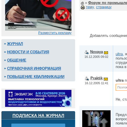
»
Форум по промышле
тему
,
страницу
Разместить рекламу
Добавлять сообщени
ЖУРНАЛ
Novaya
НОВОСТИ И СОБЫТИЯ
ultra
, 
16.12.2005 09:02
пользо
ОБЩЕНИЕ
сгруд
пока в
СПРАВОЧНАЯ ИНФОРМАЦИЯ
ПОВЫШЕНИЕ КВАЛИФИКАЦИИ
Praktik
ultra
п
16.12.2005 11:41
Поэтом
Не, с
Предла
ПОДПИСКА НА ЖУРНАЛ
вопрос
появле