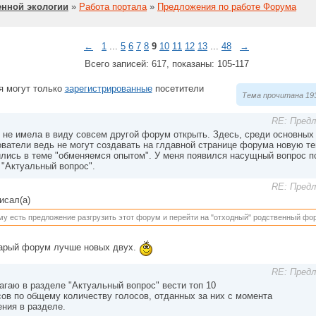
нной экологии
»
Работа портала
»
Предложения по работе Форума
←
1
...
5
6
7
8
9
10
11
12
13
...
48
→
Всего записей: 617, показаны: 105-117
я могут только
зарегистрированные
посетители
Тема прочитана 193
RE: Пред
я не имела в виду совсем другой форум открыть. Здесь, среди основных
ватели ведь не могут создавать на глдавной странице форума новую те
ились в теме "обменяемся опытом". У меня появился насущный вопрос п
 "Актуальный вопрос".
RE: Пред
исал(а)
у есть предложение разгрузить этот форум и перейти на "отходный" родственный фо
тарый форум лучше новых двух.
RE: Пред
гаю в разделе "Актуальный вопрос" вести топ 10
ов по общему количеству голосов, отданных за них с момента
ния в разделе.