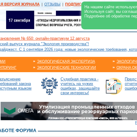
АЯ ВЕРСИЯ ЖУРНАЛА
|
ОТЗЫВЫ
|
ПОДПИСКА
|
РЕКЛАМА:
В ЖУРНАЛЕ
В
На нашем сайте используют
Используя сайт, вы соглаш
Подробнее об обработке пе
ановления № 650: онлайн-практикум 12 августа
ский выпуск журнала "Экология производства"!
йджест. С 1 сентября 2026 года: новые экологические требования, кот
АМИ
ЭКОЛОГИЧЕСКАЯ ЭКСПЕРТИЗА
ЭКОЛОГИЧ
ИТОРИНГ
ЭКОЛОГИЧЕСКИЕ ТЕХНОЛОГИИ
ОХРАНА О
азъяснение
Судебная практика -
Предс
ребований закона
учитесь на чужих
отчетн
оступным языком
ошибках, защищайте
ошибо
свои интересы!
АБОТЕ ФОРУМА