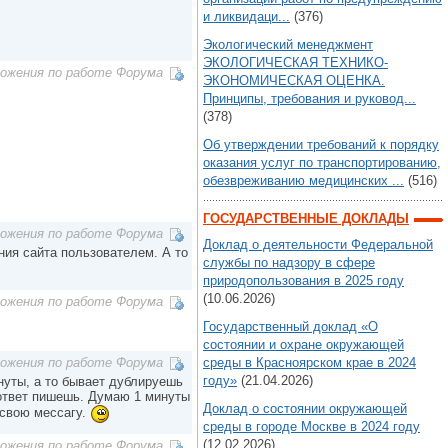
и ликвидаци...
(376)
Экологический менеджмент
ЭКОЛОГИЧЕСКАЯ ТЕХНИКО-
ложения по работе Форума
ЭКОНОМИЧЕСКАЯ ОЦЕНКА.
Принципы, требования и руковод...
(378)
Об утверждении требований к порядку
оказания услуг по транспортированию,
обезвреживанию медицинских ...
(516)
ГОСУДАРСТВЕННЫЕ ДОКЛАДЫ
ложения по работе Форума
Доклад о деятельности Федеральной
ния сайта пользователем. А то
службы по надзору в сфере
природопользования в 2025 году
(10.06.2026)
ложения по работе Форума
Государственный доклад «О
состоянии и охране окружающей
среды в Красноярском крае в 2024
ложения по работе Форума
году»
(21.04.2026)
нуты, а то бывает дублируешь
у ответ пишешь. Думаю 1 минуты
Доклад о состоянии окружающей
 свою мессагу.
среды в городе Москве в 2024 году
(12.02.2026)
ложения по работе Форума