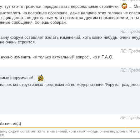
у: тут кто-то грозился переделывать персональные странички
... Мн
выставлять на всеобщее обозрение, даже наличие этих галочек не спасае
 ящик делать не доступным для просмотра другим пользователям, а ты 
енные сообщения, хочешь собирай.
RE: Пред
айну форум оставляет желать изменений, хоть каких нибудь. очень неу
 не очень строится.
RE: Пред
, нужно изменить не только актуальный вопрос , но и F.A.Q.
RE: Пред
емые форумчане!
ваших конструктивных предложений по модернизации Форума, разделов 
RE: Пред
ob
писал(а)
айну форум оставляет желать изменений, хоть каких нибудь. очень неудобный. И акту
ся.