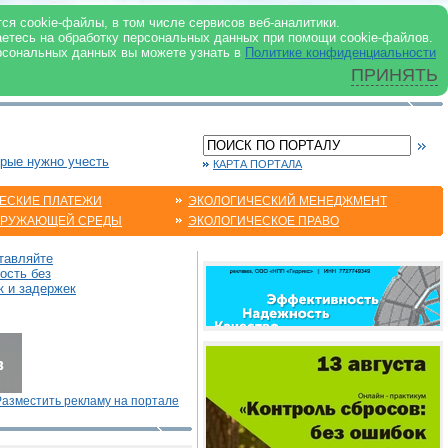
 ИНТЕРНЕТ
ся cookie-файлы, в том числе сервисов веб-аналитики.
аетесь на обработку персональных данных при помощи cookie-файлов.
рсональных данных вы можете узнать в
Политике конфиденциальности
ПРИНЯТЬ
орые нужно учесть
КАРТА ПОРТАЛА
ЕСКИЕ ПЛАТЕЖИ
ЭКОЛОГИЧЕСКИЙ МЕНЕДЖМЕНТ
КРУЖАЮЩЕЙ СРЕДЫ
ЭКОЛОГИЧЕСКОЕ ПРАВО
тавляйте
ость без
к и задержек
Разместить рекламу на портале