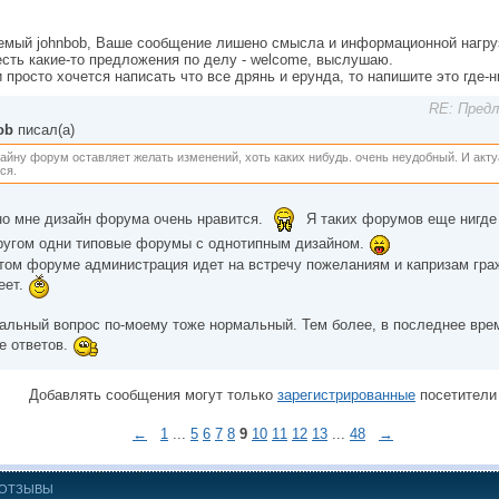
емый johnbob, Ваше сообщение лишено смысла и информационной нагру
сть какие-то предложения по делу - welcome, выслушаю.
 просто хочется написать что все дрянь и ерунда, то напишите это где-
RE: Пред
ob
писал(а)
айну форум оставляет желать изменений, хоть каких нибудь. очень неудобный. И акту
ся.
но мне дизайн форума очень нравится.
Я таких форумов еще нигде
кругом одни типовые форумы с однотипным дизайном.
этом форуме администрация идет на встречу пожеланиям и капризам гра
еет.
альный вопрос по-моему тоже нормальный. Тем более, в последнее врем
е ответов.
Добавлять сообщения могут только
зарегистрированные
посетители
←
1
...
5
6
7
8
9
10
11
12
13
...
48
→
ОТЗЫВЫ