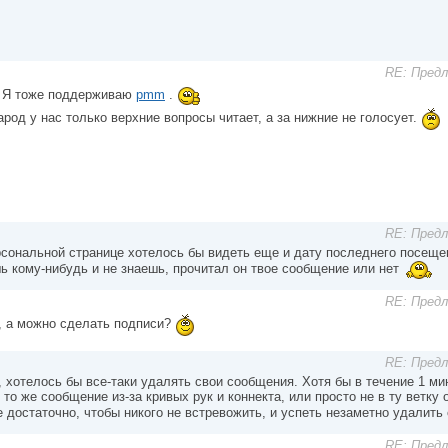
RE: Пред
! Я тоже поддерживаю
pmm
.
арод у нас только верхние вопросы читает, а за нижние не голосует.
RE: Пред
рсональной странице хотелось бы видеть еще и дату последнего посеще
ь кому-нибудь и не знаешь, прочитал он твое сообщение или нет
RE: Пред
, а можно сделать подписи?
RE: Пред
 хотелось бы все-таки удалять свои сообщения. Хотя бы в течение 1 ми
 то же сообщение из-за кривых рук и коннекта, или просто не в ту ветк
 достаточно, чтобы никого не встревожить, и успеть незаметно удалить
RE: Пред