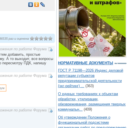
6535 раз и оценена
ложения по работе Форума
 тем добавить, простые
му. А то выходит, все вопросы
о пересмотру ПДК, напишу
НОРМАТИВНЫЕ ДОКУМЕНТЫ
ГОСТ Р 71198—2026 Индекс деловой
репутации субъектов
ложения по работе Форума
предпринимательской деятельности
(экг-рейтинг) ...
(363)
рум
О единых требованиях к объектам
обработки, утилизации,
обезвреживания, размещения твердых
коммунальн...
(409)
ложения по работе Форума
Об утверждении Положения о
функциональной подсистеме
организации работ по предупреждению