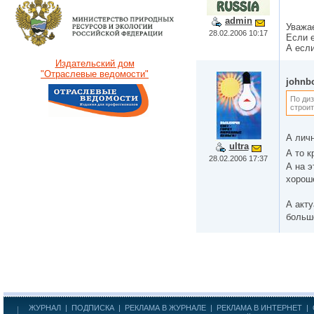
admin
Уважа
28.02.2006 10:17
Если е
А если
Издательский дом
"Отраслевые ведомости"
johnb
По диз
строит
А лич
ultra
А то 
28.02.2006 17:37
А на 
хорош
А акту
больш
ЖУРНАЛ
|
ПОДПИСКА
|
РЕКЛАМА В ЖУРНАЛЕ
|
РЕКЛАМА В ИНТЕРНЕТ
|