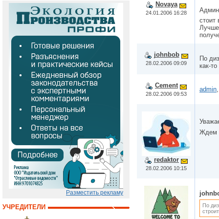
Novaya
Админ
24.01.2006 16:28
стоит 
Лучше
получ
johnbob
По диз
28.02.2006 09:09
как-то
Cement
admin
28.02.2006 09:53
Уважа
Ждем 
redaktor
28.02.2006 10:15
Разместить рекламу
johnb
По диз
УЧРЕДИТЕЛИ
строит